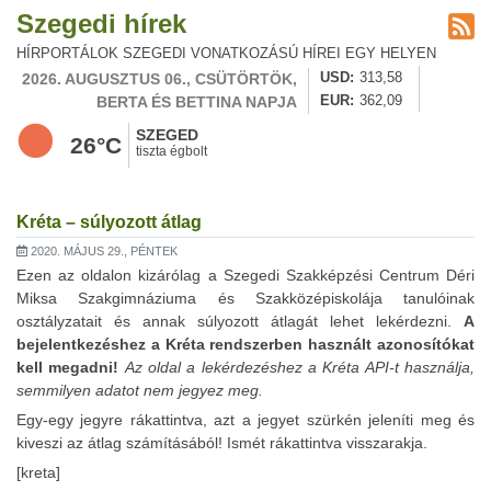
Szegedi hírek
HÍRPORTÁLOK SZEGEDI VONATKOZÁSÚ HÍREI EGY HELYEN
2026. AUGUSZTUS 06., CSÜTÖRTÖK,
USD
313,58
BERTA ÉS BETTINA NAPJA
EUR
362,09
SZEGED
26°C
tiszta égbolt
Kréta – súlyozott átlag
2020. MÁJUS 29., PÉNTEK
Ezen az oldalon kizárólag a Szegedi Szakképzési Centrum Déri
Miksa Szakgimnáziuma és Szakközépiskolája tanulóinak
osztályzatait és annak súlyozott átlagát lehet lekérdezni.
A
bejelentkezéshez a Kréta rendszerben használt azonosítókat
kell megadni!
Az oldal a lekérdezéshez a Kréta API-t használja,
semmilyen adatot nem jegyez meg.
Egy-egy jegyre rákattintva, azt a jegyet szürkén jeleníti meg és
kiveszi az átlag számításából! Ismét rákattintva visszarakja.
[kreta]