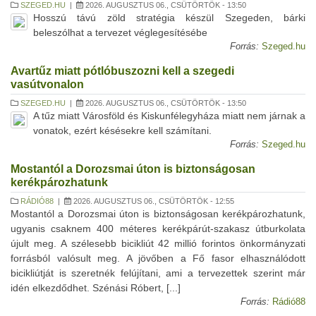
SZEGED.HU
|
2026. AUGUSZTUS 06., CSÜTÖRTÖK - 13:50
Hosszú távú zöld stratégia készül Szegeden, bárki
beleszólhat a tervezet véglegesítésébe
Forrás:
Szeged.hu
Avartűz miatt pótlóbuszozni kell a szegedi
vasútvonalon
SZEGED.HU
|
2026. AUGUSZTUS 06., CSÜTÖRTÖK - 13:50
A tűz miatt Városföld és Kiskunfélegyháza miatt nem járnak a
vonatok, ezért késésekre kell számítani.
Forrás:
Szeged.hu
Mostantól a Dorozsmai úton is biztonságosan
kerékpározhatunk
RÁDIÓ88
|
2026. AUGUSZTUS 06., CSÜTÖRTÖK - 12:55
Mostantól a Dorozsmai úton is biztonságosan kerékpározhatunk,
ugyanis csaknem 400 méteres kerékpárút-szakasz útburkolata
újult meg. A szélesebb bicikliút 42 millió forintos önkormányzati
forrásból valósult meg. A jövőben a Fő fasor elhasználódott
bicikliútját is szeretnék felújítani, ami a tervezettek szerint már
idén elkezdődhet. Szénási Róbert, [...]
Forrás:
Rádió88