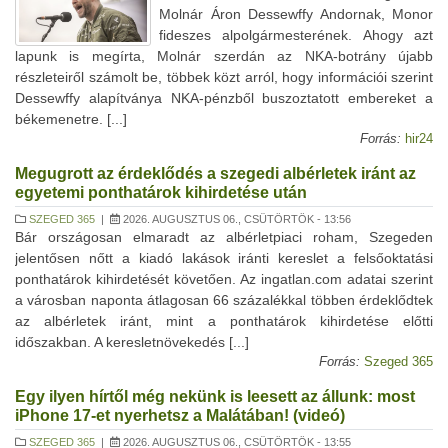
Molnár Áron Dessewffy Andornak, Monor
fideszes alpolgármesterének. Ahogy azt
lapunk is megírta, Molnár szerdán az NKA-botrány újabb
részleteiről számolt be, többek közt arról, hogy információi szerint
Dessewffy alapítványa NKA-pénzből buszoztatott embereket a
békemenetre. [...]
Forrás:
hir24
Megugrott az érdeklődés a szegedi albérletek iránt az
egyetemi ponthatárok kihirdetése után
SZEGED 365
|
2026. AUGUSZTUS 06., CSÜTÖRTÖK - 13:56
Bár országosan elmaradt az albérletpiaci roham, Szegeden
jelentősen nőtt a kiadó lakások iránti kereslet a felsőoktatási
ponthatárok kihirdetését követően. Az ingatlan.com adatai szerint
a városban naponta átlagosan 66 százalékkal többen érdeklődtek
az albérletek iránt, mint a ponthatárok kihirdetése előtti
időszakban. A keresletnövekedés [...]
Forrás:
Szeged 365
Egy ilyen hírtől még nekünk is leesett az állunk: most
iPhone 17-et nyerhetsz a Malátában! (videó)
SZEGED 365
|
2026. AUGUSZTUS 06., CSÜTÖRTÖK - 13:55