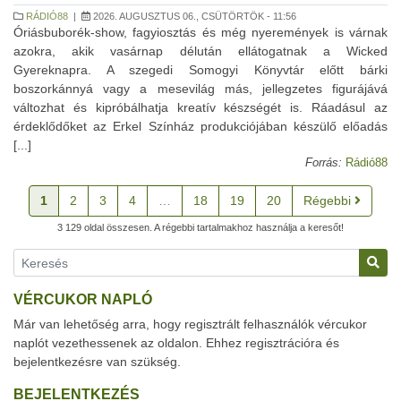
RÁDIÓ88
|
2026. AUGUSZTUS 06., CSÜTÖRTÖK - 11:56
Óriásbuborék-show, fagyiosztás és még nyeremények is várnak
azokra, akik vasárnap délután ellátogatnak a Wicked
Gyereknapra. A szegedi Somogyi Könyvtár előtt bárki
boszorkánnyá vagy a mesevilág más, jellegzetes figurájává
változhat és kipróbálhatja kreatív készségét is. Ráadásul az
érdeklődőket az Erkel Színház produkciójában készülő előadás
[...]
Forrás:
Rádió88
1
2
3
4
…
18
19
20
Régebbi
3 129 oldal összesen. A régebbi tartalmakhoz használja a keresőt!
VÉRCUKOR NAPLÓ
Már van lehetőség arra, hogy regisztrált felhasználók vércukor
naplót vezethessenek az oldalon. Ehhez regisztrációra és
bejelentkezésre van szükség.
BEJELENTKEZÉS