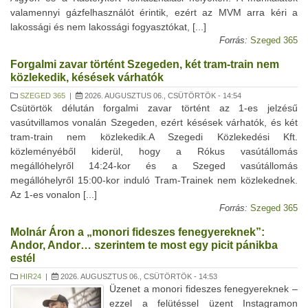
valamennyi gázfelhasználót érintik, ezért az MVM arra kéri a
lakossági és nem lakossági fogyasztókat, [...]
Forrás:
Szeged 365
Forgalmi zavar történt Szegeden, két tram-train nem
közlekedik, késések várhatók
SZEGED 365
|
2026. AUGUSZTUS 06., CSÜTÖRTÖK - 14:54
Csütörtök délután forgalmi zavar történt az 1-es jelzésű
vasútvillamos vonalán Szegeden, ezért késések várhatók, és két
tram-train nem közlekedik.A Szegedi Közlekedési Kft.
közleményéből kiderül, hogy a Rókus vasútállomás
megállóhelyről 14:24-kor és a Szeged vasútállomás
megállóhelyről 15:00-kor induló Tram-Trainek nem közlekednek.
Az 1-es vonalon [...]
Forrás:
Szeged 365
Molnár Áron a „monori fideszes fenegyereknek”:
Andor, Andor… szerintem te most egy picit pánikba
estél
HIR24
|
2026. AUGUSZTUS 06., CSÜTÖRTÖK - 14:53
Üzenet a monori fideszes fenegyereknek –
ezzel a felütéssel üzent Instagramon