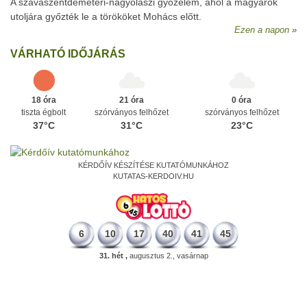
A szávaszentdemeteri-nagyolaszi győzelem, ahol a magyarok
utoljára győzték le a törököket Mohács előtt.
Ezen a napon
VÁRHATÓ IDŐJÁRÁS
18 óra
21 óra
0 óra
tiszta égbolt
szórványos felhőzet
szórványos felhőzet
37°C
31°C
23°C
KÉRDŐÍV KÉSZÍTÉSE KUTATÓMUNKÁHOZ
KUTATAS-KERDOIV.HU
6
10
17
40
41
45
31. hét ,
augusztus 2., vasárnap