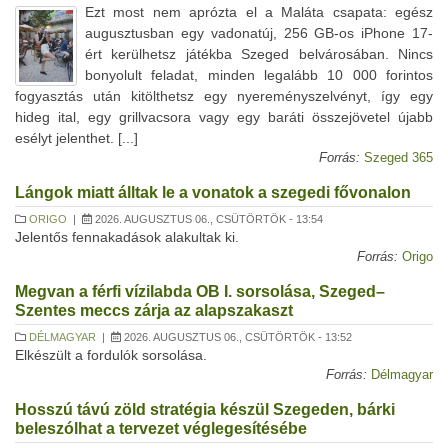
Ezt most nem aprózta el a Maláta csapata: egész
augusztusban egy vadonatúj, 256 GB-os iPhone 17-
ért kerülhetsz játékba Szeged belvárosában. Nincs
bonyolult feladat, minden legalább 10 000 forintos
fogyasztás után kitölthetsz egy nyereményszelvényt, így egy
hideg ital, egy grillvacsora vagy egy baráti összejövetel újabb
esélyt jelenthet. [...]
Forrás:
Szeged 365
Lángok miatt álltak le a vonatok a szegedi fővonalon
ORIGO
|
2026. AUGUSZTUS 06., CSÜTÖRTÖK - 13:54
Jelentős fennakadások alakultak ki.
Forrás:
Origo
Megvan a férfi vízilabda OB I. sorsolása, Szeged–
Szentes meccs zárja az alapszakaszt
DÉLMAGYAR
|
2026. AUGUSZTUS 06., CSÜTÖRTÖK - 13:52
Elkészült a fordulók sorsolása.
Forrás:
Délmagyar
Hosszú távú zöld stratégia készül Szegeden, bárki
beleszólhat a tervezet véglegesítésébe