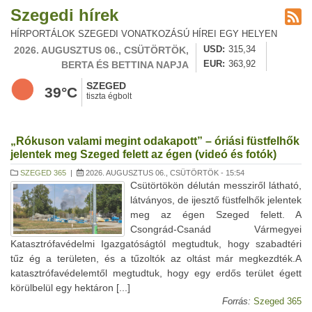
Szegedi hírek
HÍRPORTÁLOK SZEGEDI VONATKOZÁSÚ HÍREI EGY HELYEN
2026. AUGUSZTUS 06., CSÜTÖRTÖK,
USD
315,34
BERTA ÉS BETTINA NAPJA
EUR
363,92
SZEGED
39°C
tiszta égbolt
„Rókuson valami megint odakapott” – óriási füstfelhők
jelentek meg Szeged felett az égen (videó és fotók)
SZEGED 365
|
2026. AUGUSZTUS 06., CSÜTÖRTÖK - 15:54
Csütörtökön délután messziről látható,
látványos, de ijesztő füstfelhők jelentek
meg az égen Szeged felett. A
Csongrád-Csanád Vármegyei
Katasztrófavédelmi Igazgatóságtól megtudtuk, hogy szabadtéri
tűz ég a területen, és a tűzoltók az oltást már megkezdték.A
katasztrófavédelemtől megtudtuk, hogy egy erdős terület égett
körülbelül egy hektáron [...]
Forrás:
Szeged 365