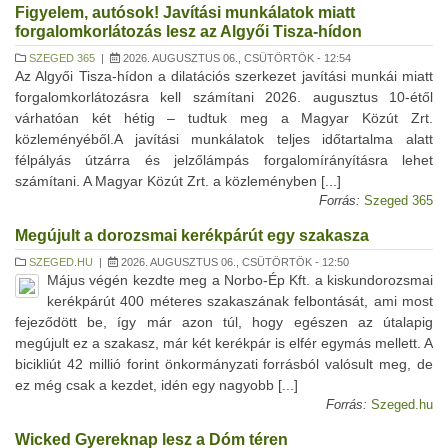
Figyelem, autósok! Javítási munkálatok miatt
forgalomkorlátozás lesz az Algyői Tisza-hídon
SZEGED 365
|
2026. AUGUSZTUS 06., CSÜTÖRTÖK - 12:54
Az Algyői Tisza-hídon a dilatációs szerkezet javítási munkái miatt
forgalomkorlátozásra kell számítani 2026. augusztus 10-étől
várhatóan két hétig – tudtuk meg a Magyar Közút Zrt.
közleményéből.A javítási munkálatok teljes időtartalma alatt
félpályás útzárra és jelzőlámpás forgalomírányításra lehet
számítani. A Magyar Közút Zrt. a közleményben [...]
Forrás:
Szeged 365
Megújult a dorozsmai kerékpárút egy szakasza
SZEGED.HU
|
2026. AUGUSZTUS 06., CSÜTÖRTÖK - 12:50
Május végén kezdte meg a Norbo-Ép Kft. a kiskundorozsmai
kerékpárút 400 méteres szakaszának felbontását, ami most
fejeződött be, így már azon túl, hogy egészen az útalapig
megújult ez a szakasz, már két kerékpár is elfér egymás mellett. A
bicikliút 42 millió forint önkormányzati forrásból valósult meg, de
ez még csak a kezdet, idén egy nagyobb [...]
Forrás:
Szeged.hu
Wicked Gyereknap lesz a Dóm téren