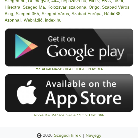
Szeged.hu
,
Délmagyar
,
444
,
nepszava.hu
,
HírTv
,
HVG
,
hir24
,
Hírextra
,
Szeged Ma
,
Kolozsvári szalonna
,
Origo
,
Szabad Város
Blog
,
Szeged 365
,
Szeged Város
,
Szabad Európa
,
Rádió88
,
Azonnali
,
Webrádió
,
index.hu
RSS ALKALMAZÁSOK A GOOGLE PLAY-BEN
RSS ALKALMAZÁSOK AZ APPLE STORE-BAN
2026
Szegedi hírek
|
Névjegy