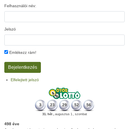
Felhasználói név:
Jelszó
Emlékezz rám!
Elfelejtett jelszó
3
23
29
52
56
31. hét ,
augusztus 1., szombat
498 éve