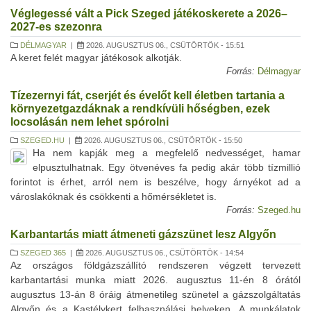
Véglegessé vált a Pick Szeged játékoskerete a 2026–
2027-es szezonra
DÉLMAGYAR
|
2026. AUGUSZTUS 06., CSÜTÖRTÖK - 15:51
A keret felét magyar játékosok alkotják.
Forrás:
Délmagyar
Tízezernyi fát, cserjét és évelőt kell életben tartania a
környezetgazdáknak a rendkívüli hőségben, ezek
locsolásán nem lehet spórolni
SZEGED.HU
|
2026. AUGUSZTUS 06., CSÜTÖRTÖK - 15:50
Ha nem kapják meg a megfelelő nedvességet, hamar
elpusztulhatnak. Egy ötvenéves fa pedig akár több tízmillió
forintot is érhet, arról nem is beszélve, hogy árnyékot ad a
városlakóknak és csökkenti a hőmérsékletet is.
Forrás:
Szeged.hu
Karbantartás miatt átmeneti gázszünet lesz Algyőn
SZEGED 365
|
2026. AUGUSZTUS 06., CSÜTÖRTÖK - 14:54
Az országos földgázszállító rendszeren végzett tervezett
karbantartási munka miatt 2026. augusztus 11-én 8 órától
augusztus 13-án 8 óráig átmenetileg szünetel a gázszolgáltatás
Algyőn és a Kastélykert felhasználási helyeken. A munkálatok