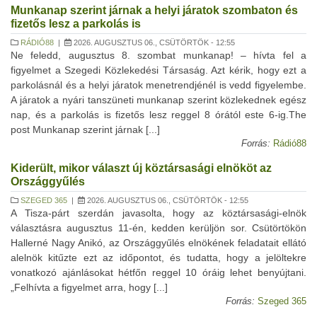
Munkanap szerint járnak a helyi járatok szombaton és
fizetős lesz a parkolás is
RÁDIÓ88
|
2026. AUGUSZTUS 06., CSÜTÖRTÖK - 12:55
Ne feledd, augusztus 8. szombat munkanap! – hívta fel a
figyelmet a Szegedi Közlekedési Társaság. Azt kérik, hogy ezt a
parkolásnál és a helyi járatok menetrendjénél is vedd figyelembe.
A járatok a nyári tanszüneti munkanap szerint közlekednek egész
nap, és a parkolás is fizetős lesz reggel 8 órától este 6-ig.The
post Munkanap szerint járnak [...]
Forrás:
Rádió88
Kiderült, mikor választ új köztársasági elnököt az
Országgyűlés
SZEGED 365
|
2026. AUGUSZTUS 06., CSÜTÖRTÖK - 12:55
A Tisza-párt szerdán javasolta, hogy az köztársasági-elnök
választásra augusztus 11-én, kedden kerüljön sor. Csütörtökön
Hallerné Nagy Anikó, az Országgyűlés elnökének feladatait ellátó
alelnök kitűzte ezt az időpontot, és tudatta, hogy a jelöltekre
vonatkozó ajánlásokat hétfőn reggel 10 óráig lehet benyújtani.
„Felhívta a figyelmet arra, hogy [...]
Forrás:
Szeged 365