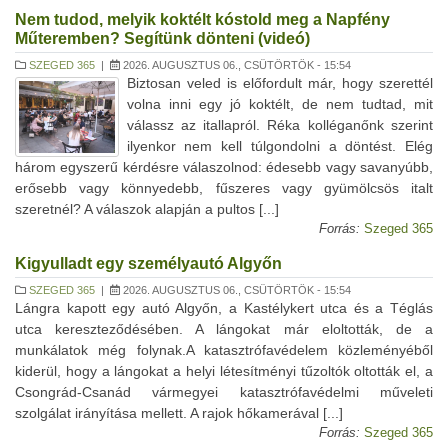
Nem tudod, melyik koktélt kóstold meg a Napfény
Műteremben? Segítünk dönteni (videó)
SZEGED 365
|
2026. AUGUSZTUS 06., CSÜTÖRTÖK - 15:54
Biztosan veled is előfordult már, hogy szerettél
volna inni egy jó koktélt, de nem tudtad, mit
válassz az itallapról. Réka kolléganőnk szerint
ilyenkor nem kell túlgondolni a döntést. Elég
három egyszerű kérdésre válaszolnod: édesebb vagy savanyúbb,
erősebb vagy könnyedebb, fűszeres vagy gyümölcsös italt
szeretnél? A válaszok alapján a pultos [...]
Forrás:
Szeged 365
Kigyulladt egy személyautó Algyőn
SZEGED 365
|
2026. AUGUSZTUS 06., CSÜTÖRTÖK - 15:54
Lángra kapott egy autó Algyőn, a Kastélykert utca és a Téglás
utca kereszteződésében. A lángokat már eloltották, de a
munkálatok még folynak.A katasztrófavédelem közleményéből
kiderül, hogy a lángokat a helyi létesítményi tűzoltók oltották el, a
Csongrád-Csanád vármegyei katasztrófavédelmi műveleti
szolgálat irányítása mellett. A rajok hőkamerával [...]
Forrás:
Szeged 365