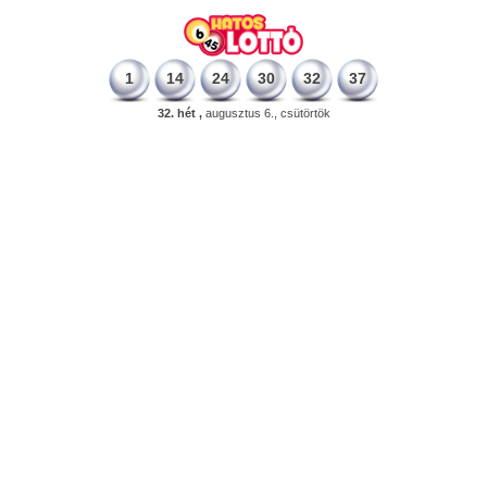
1
14
24
30
32
37
32. hét ,
augusztus 6., csütörtök