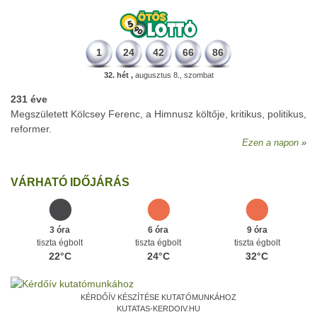
1
24
42
66
86
32. hét ,
augusztus 8., szombat
231 éve
Megszületett Kölcsey Ferenc, a Himnusz költője, kritikus, politikus,
reformer.
Ezen a napon
VÁRHATÓ IDŐJÁRÁS
3 óra
6 óra
9 óra
tiszta égbolt
tiszta égbolt
tiszta égbolt
22°C
24°C
32°C
KÉRDŐÍV KÉSZÍTÉSE KUTATÓMUNKÁHOZ
KUTATAS-KERDOIV.HU