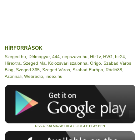
HÍRFORRÁSOK
Szeged.hu
,
Délmagyar
,
444
,
nepszava.hu
,
HírTv
,
HVG
,
hir24
,
Hírextra
,
Szeged Ma
,
Kolozsvári szalonna
,
Origo
,
Szabad Város
Blog
,
Szeged 365
,
Szeged Város
,
Szabad Európa
,
Rádió88
,
Azonnali
,
Webrádió
,
index.hu
RSS ALKALMAZÁSOK A GOOGLE PLAY-BEN