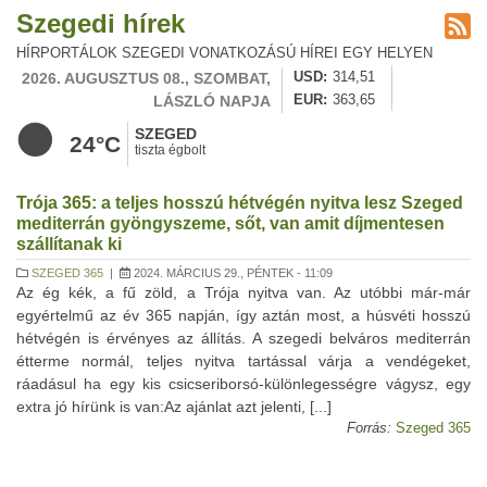
Szegedi hírek
HÍRPORTÁLOK SZEGEDI VONATKOZÁSÚ HÍREI EGY HELYEN
2026. AUGUSZTUS 08., SZOMBAT,
USD
314,51
LÁSZLÓ NAPJA
EUR
363,65
SZEGED
24°C
tiszta égbolt
Trója 365: a teljes hosszú hétvégén nyitva lesz Szeged
mediterrán gyöngyszeme, sőt, van amit díjmentesen
szállítanak ki
SZEGED 365
|
2024. MÁRCIUS 29., PÉNTEK - 11:09
Az ég kék, a fű zöld, a Trója nyitva van. Az utóbbi már-már
egyértelmű az év 365 napján, így aztán most, a húsvéti hosszú
hétvégén is érvényes az állítás. A szegedi belváros mediterrán
étterme normál, teljes nyitva tartással várja a vendégeket,
ráadásul ha egy kis csicseriborsó-különlegességre vágysz, egy
extra jó hírünk is van:Az ajánlat azt jelenti, [...]
Forrás:
Szeged 365