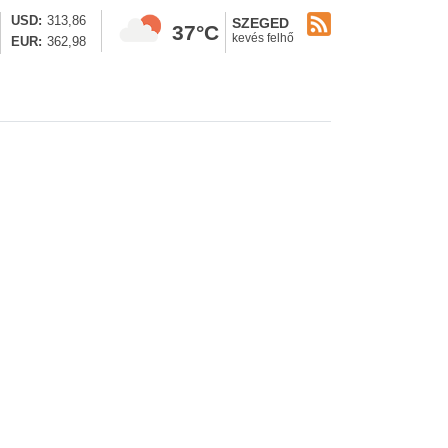
USD
313,86
SZEGED
37°C
kevés felhő
EUR
362,98