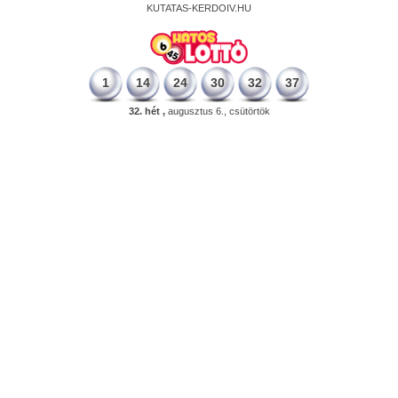
KUTATAS-KERDOIV.HU
1
14
24
30
32
37
32. hét ,
augusztus 6., csütörtök