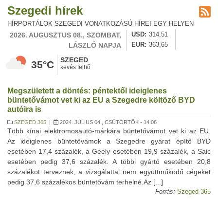
Szegedi hírek
HÍRPORTÁLOK SZEGEDI VONATKOZÁSÚ HÍREI EGY HELYEN
2026. AUGUSZTUS 08., SZOMBAT,
USD
314,51
LÁSZLÓ NAPJA
EUR
363,65
SZEGED
35°C
kevés felhő
Megszületett a döntés: péntektől ideiglenes
büntetővámot vet ki az EU a Szegedre költöző BYD
autóira is
SZEGED 365
|
2024. JÚLIUS 04., CSÜTÖRTÖK - 14:08
Több kínai elektromosautó-márkára büntetővámot vet ki az EU.
Az ideiglenes büntetővámok a Szegedre gyárat építő BYD
esetében 17,4 százalék, a Geely esetében 19,9 százalék, a Saic
esetében pedig 37,6 százalék. A többi gyártó esetében 20,8
százalékot terveznek, a vizsgálattal nem együttműködő cégeket
pedig 37,6 százalékos büntetővám terhelné.Az [...]
Forrás:
Szeged 365