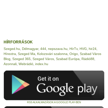
HÍRFORRÁSOK
Szeged.hu
,
Délmagyar
,
444
,
nepszava.hu
,
HírTv
,
HVG
,
hir24
,
Hírextra
,
Szeged Ma
,
Kolozsvári szalonna
,
Origo
,
Szabad Város
Blog
,
Szeged 365
,
Szeged Város
,
Szabad Európa
,
Rádió88
,
Azonnali
,
Webrádió
,
index.hu
RSS ALKALMAZÁSOK A GOOGLE PLAY-BEN