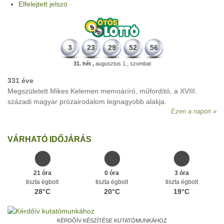
Elfelejtett jelszó
3
23
29
52
56
31. hét ,
augusztus 1., szombat
331 éve
Megszületett Mikes Kelemen memoáríró, műfordító, a XVIII.
századi magyar prózairodalom legnagyobb alakja.
Ezen a napon
VÁRHATÓ IDŐJÁRÁS
21 óra
0 óra
3 óra
tiszta égbolt
tiszta égbolt
tiszta égbolt
28°C
20°C
19°C
KÉRDŐÍV KÉSZÍTÉSE KUTATÓMUNKÁHOZ