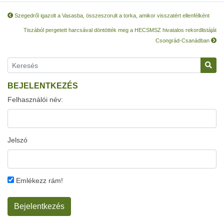
Szegedről igazolt a Vasasba, összeszorult a torka, amikor visszatért ellenfélként
Tiszából pergetett harcsával döntötték meg a HECSMSZ hivatalos rekordlistáját
Csongrád-Csanádban
BEJELENTKEZÉS
Felhasználói név:
Jelszó
Emlékezz rám!