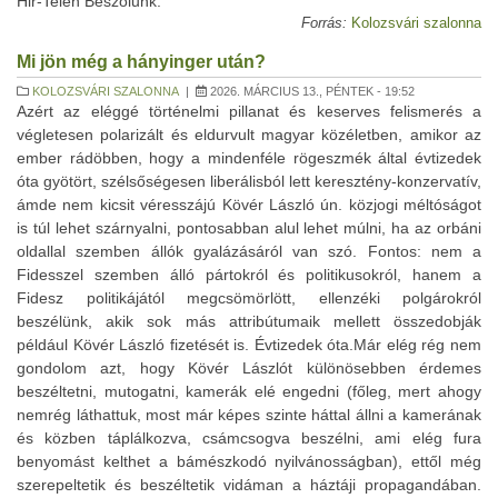
Hir-Telen Beszólunk.
Forrás:
Kolozsvári szalonna
Mi jön még a hányinger után?
KOLOZSVÁRI SZALONNA
|
2026. MÁRCIUS 13., PÉNTEK - 19:52
Azért az eléggé történelmi pillanat és keserves felismerés a
végletesen polarizált és eldurvult magyar közéletben, amikor az
ember rádöbben, hogy a mindenféle rögeszmék által évtizedek
óta gyötört, szélsőségesen liberálisból lett keresztény-konzervatív,
ámde nem kicsit véresszájú Kövér László ún. közjogi méltóságot
is túl lehet szárnyalni, pontosabban alul lehet múlni, ha az orbáni
oldallal szemben állók gyalázásáról van szó. Fontos: nem a
Fidesszel szemben álló pártokról és politikusokról, hanem a
Fidesz politikájától megcsömörlött, ellenzéki polgárokról
beszélünk, akik sok más attribútumaik mellett összedobják
például Kövér László fizetését is. Évtizedek óta.Már elég rég nem
gondolom azt, hogy Kövér Lászlót különösebben érdemes
beszéltetni, mutogatni, kamerák elé engedni (főleg, mert ahogy
nemrég láthattuk, most már képes szinte háttal állni a kamerának
és közben táplálkozva, csámcsogva beszélni, ami elég fura
benyomást kelthet a bámészkodó nyilvánosságban), ettől még
szerepeltetik és beszéltetik vidáman a háztáji propagandában.