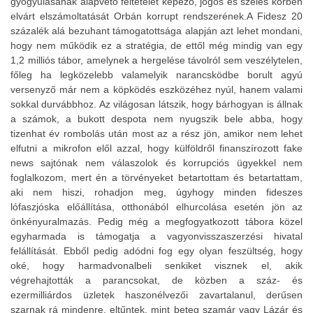
gyógyulásának alapvető feltételét képező, jogos és széles körben
elvárt elszámoltatását Orbán korrupt rendszerének.A Fidesz 20
százalék alá bezuhant támogatottsága alapján azt lehet mondani,
hogy nem működik ez a stratégia, de ettől még mindig van egy
1,2 milliós tábor, amelynek a hergelése távolról sem veszélytelen,
főleg ha legközelebb valamelyik narancsködbe borult agyú
versenyző már nem a köpködés eszközéhez nyúl, hanem valami
sokkal durvábbhoz. Az világosan látszik, hogy bárhogyan is állnak
a számok, a bukott despota nem nyugszik bele abba, hogy
tizenhat év rombolás után most az a rész jön, amikor nem lehet
elfutni a mikrofon elől azzal, hogy külföldről finanszírozott fake
news sajtónak nem válaszolok és korrupciós ügyekkel nem
foglalkozom, mert én a törvényeket betartottam és betartattam,
aki nem hiszi, rohadjon meg, úgyhogy minden fideszes
lófaszjóska előállítása, otthonából elhurcolása esetén jön az
önkényuralmazás. Pedig még a megfogyatkozott tábora közel
egyharmada is támogatja a vagyonvisszaszerzési hivatal
felállítását. Ebből pedig adódni fog egy olyan feszültség, hogy
oké, hogy harmadvonalbeli senkiket visznek el, akik
végrehajtották a parancsokat, de közben a száz- és
ezermilliárdos üzletek haszonélvezői zavartalanul, derűsen
szarnak rá mindenre, eltűntek, mint beteg szamár vagy Lázár és