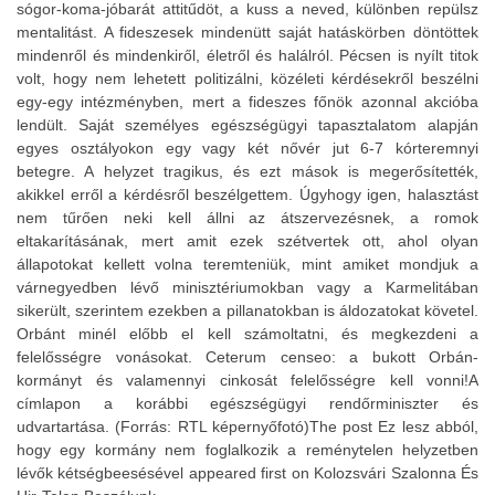
sógor-koma-jóbarát attitűdöt, a kuss a neved, különben repülsz
mentalitást. A fideszesek mindenütt saját hatáskörben döntöttek
mindenről és mindenkiről, életről és halálról. Pécsen is nyílt titok
volt, hogy nem lehetett politizálni, közéleti kérdésekről beszélni
egy-egy intézményben, mert a fideszes főnök azonnal akcióba
lendült. Saját személyes egészségügyi tapasztalatom alapján
egyes osztályokon egy vagy két nővér jut 6-7 kórteremnyi
betegre. A helyzet tragikus, és ezt mások is megerősítették,
akikkel erről a kérdésről beszélgettem. Úgyhogy igen, halasztást
nem tűrően neki kell állni az átszervezésnek, a romok
eltakarításának, mert amit ezek szétvertek ott, ahol olyan
állapotokat kellett volna teremteniük, mint amiket mondjuk a
várnegyedben lévő minisztériumokban vagy a Karmelitában
sikerült, szerintem ezekben a pillanatokban is áldozatokat követel.
Orbánt minél előbb el kell számoltatni, és megkezdeni a
felelősségre vonásokat. Ceterum censeo: a bukott Orbán-
kormányt és valamennyi cinkosát felelősségre kell vonni!A
címlapon a korábbi egészségügyi rendőrminiszter és
udvartartása. (Forrás: RTL képernyőfotó)The post Ez lesz abból,
hogy egy kormány nem foglalkozik a reménytelen helyzetben
lévők kétségbeesésével appeared first on Kolozsvári Szalonna És