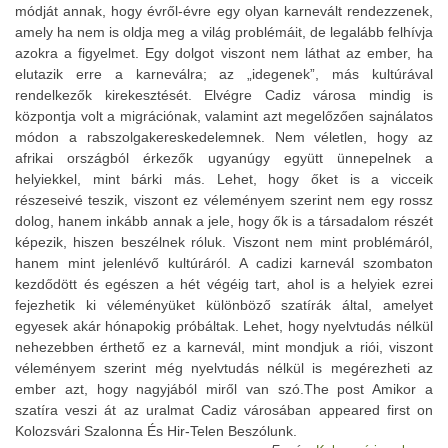
módját annak, hogy évről-évre egy olyan karnevált rendezzenek,
amely ha nem is oldja meg a világ problémáit, de legalább felhívja
azokra a figyelmet. Egy dolgot viszont nem láthat az ember, ha
elutazik erre a karneválra; az „idegenek”, más kultúrával
rendelkezők kirekesztését. Elvégre Cadiz városa mindig is
központja volt a migrációnak, valamint azt megelőzően sajnálatos
módon a rabszolgakereskedelemnek. Nem véletlen, hogy az
afrikai országból érkezők ugyanúgy együtt ünnepelnek a
helyiekkel, mint bárki más. Lehet, hogy őket is a vicceik
részeseivé teszik, viszont ez véleményem szerint nem egy rossz
dolog, hanem inkább annak a jele, hogy ők is a társadalom részét
képezik, hiszen beszélnek róluk. Viszont nem mint problémáról,
hanem mint jelenlévő kultúráról. A cadizi karnevál szombaton
kezdődött és egészen a hét végéig tart, ahol is a helyiek ezrei
fejezhetik ki véleményüket különböző szatírák által, amelyet
egyesek akár hónapokig próbáltak. Lehet, hogy nyelvtudás nélkül
nehezebben érthető ez a karnevál, mint mondjuk a riói, viszont
véleményem szerint még nyelvtudás nélkül is megérezheti az
ember azt, hogy nagyjából miről van szó.The post Amikor a
szatíra veszi át az uralmat Cadiz városában appeared first on
Kolozsvári Szalonna És Hir-Telen Beszólunk.