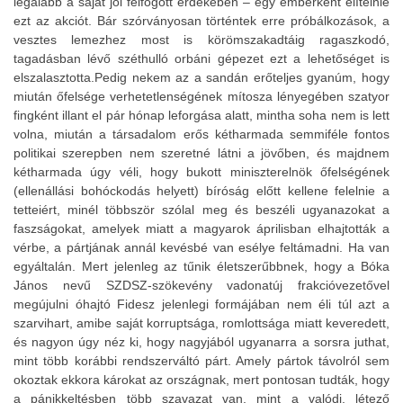
legalább a saját jól felfogott érdekében – egy emberként elítélnie
ezt az akciót. Bár szórványosan történtek erre próbálkozások, a
vesztes lemezhez most is körömszakadtáig ragaszkodó,
tagadásban lévő széthulló orbáni gépezet ezt a lehetőséget is
elszalasztotta.Pedig nekem az a sandán erőteljes gyanúm, hogy
miután őfelsége verhetetlenségének mítosza lényegében szatyor
fingként illant el pár hónap leforgása alatt, mintha soha nem is lett
volna, miután a társadalom erős kétharmada semmiféle fontos
politikai szerepben nem szeretné látni a jövőben, és majdnem
kétharmada úgy véli, hogy bukott miniszterelnök őfelségének
(ellenállási bohóckodás helyett) bíróság előtt kellene felelnie a
tetteiért, minél többször szólal meg és beszéli ugyanazokat a
faszságokat, amelyek miatt a magyarok áprilisban elhajtották a
vérbe, a pártjának annál kevésbé van esélye feltámadni. Ha van
egyáltalán. Mert jelenleg az tűnik életszerűbbnek, hogy a Bóka
János nevű SZDSZ-szökevény vadonatúj frakcióvezetővel
megújulni óhajtó Fidesz jelenlegi formájában nem éli túl azt a
szarvihart, amibe saját korruptsága, romlottsága miatt keveredett,
és nagyon úgy néz ki, hogy nagyjából ugyanarra a sorsra juthat,
mint több korábbi rendszerváltó párt. Amely pártok távolról sem
okoztak ekkora károkat az országnak, mert pontosan tudták, hogy
a pánikkeltésben több szavazat van, mint a valódi, létező