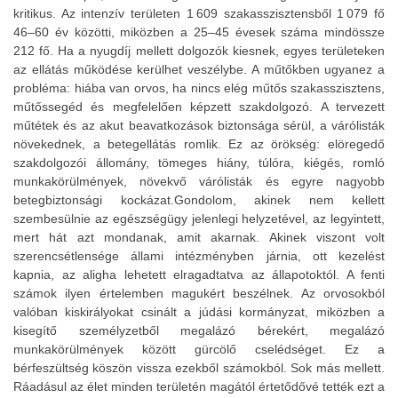
kritikus. Az intenzív területen 1 609 szakasszisztensből 1 079 fő
46–60 év közötti, miközben a 25–45 évesek száma mindössze
212 fő. Ha a nyugdíj mellett dolgozók kiesnek, egyes területeken
az ellátás működése kerülhet veszélybe. A műtőkben ugyanez a
probléma: hiába van orvos, ha nincs elég műtős szakasszisztens,
műtőssegéd és megfelelően képzett szakdolgozó. A tervezett
műtétek és az akut beavatkozások biztonsága sérül, a várólisták
növekednek, a betegellátás romlik. Ez az örökség: elöregedő
szakdolgozói állomány, tömeges hiány, túlóra, kiégés, romló
munkakörülmények, növekvő várólisták és egyre nagyobb
betegbiztonsági kockázat.Gondolom, akinek nem kellett
szembesülnie az egészségügy jelenlegi helyzetével, az legyintett,
mert hát azt mondanak, amit akarnak. Akinek viszont volt
szerencsétlensége állami intézményben járnia, ott kezelést
kapnia, az aligha lehetett elragadtatva az állapotoktól. A fenti
számok ilyen értelemben magukért beszélnek. Az orvosokból
valóban kiskirályokat csinált a júdási kormányzat, miközben a
kisegítő személyzetből megalázó bérekért, megalázó
munkakörülmények között gürcölő cselédséget. Ez a
bérfeszültség köszön vissza ezekből számokból. Sok más mellett.
Ráadásul az élet minden területén magától értetődővé tették ezt a