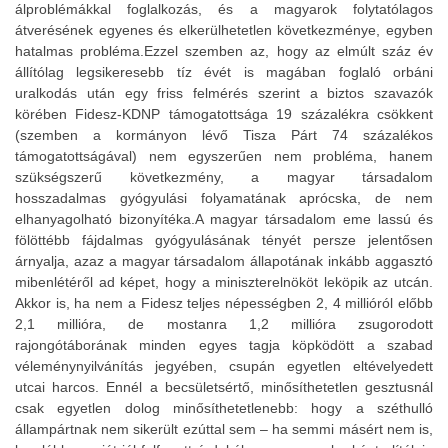
álproblémákkal foglalkozás, és a magyarok folytatólagos
átverésének egyenes és elkerülhetetlen következménye, egyben
hatalmas probléma.Ezzel szemben az, hogy az elmúlt száz év
állítólag legsikeresebb tíz évét is magában foglaló orbáni
uralkodás után egy friss felmérés szerint a biztos szavazók
körében Fidesz-KDNP támogatottsága 19 százalékra csökkent
(szemben a kormányon lévő Tisza Párt 74 százalékos
támogatottságával) nem egyszerűen nem probléma, hanem
szükségszerű következmény, a magyar társadalom
hosszadalmas gyógyulási folyamatának aprócska, de nem
elhanyagolható bizonyítéka.A magyar társadalom eme lassú és
fölöttébb fájdalmas gyógyulásának tényét persze jelentősen
árnyalja, azaz a magyar társadalom állapotának inkább aggasztó
mibenlétéről ad képet, hogy a miniszterelnököt leköpik az utcán.
Akkor is, ha nem a Fidesz teljes népességben 2, 4 millióról előbb
2,1 millióra, de mostanra 1,2 millióra zsugorodott
rajongótáborának minden egyes tagja köpködött a szabad
véleménynyilvánítás jegyében, csupán egyetlen eltévelyedett
utcai harcos. Ennél a becsületsértő, minősíthetetlen gesztusnál
csak egyetlen dolog minősíthetetlenebb: hogy a széthulló
állampártnak nem sikerült ezúttal sem – ha semmi másért nem is,