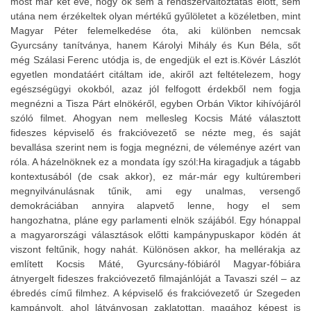
most már két éve, hogy ők sem a rendszerváltoztatás előtt, sem
utána nem érzékeltek olyan mértékű gyűlöletet a közéletben, mint
Magyar Péter felemelkedése óta, aki különben nemcsak
Gyurcsány tanítványa, hanem Károlyi Mihály és Kun Béla, sőt
még Szálasi Ferenc utódja is, de engedjük el ezt is.Kövér Lászlót
egyetlen mondatáért citáltam ide, akiről azt feltételezem, hogy
egészségügyi okokból, azaz jól felfogott érdekből nem fogja
megnézni a Tisza Párt elnökéről, egyben Orbán Viktor kihívójáról
szóló filmet. Ahogyan nem mellesleg Kocsis Máté választott
fideszes képviselő és frakcióvezető se nézte meg, és saját
bevallása szerint nem is fogja megnézni, de véleménye azért van
róla. A házelnöknek ez a mondata így szól:Ha kiragadjuk a tágabb
kontextusából (de csak akkor), ez már-már egy kultúremberi
megnyilvánulásnak tűnik, ami egy unalmas, versengő
demokráciában annyira alapvető lenne, hogy el sem
hangozhatna, pláne egy parlamenti elnök szájából. Egy hónappal
a magyarországi választások előtti kampánypuskapor ködén át
viszont feltűnik, hogy nahát. Különösen akkor, ha mellérakja az
említett Kocsis Máté, Gyurcsány-fóbiáról Magyar-fóbiára
átnyergelt fideszes frakcióvezető filmajánlóját a Tavaszi szél – az
ébredés című filmhez. A képviselő és frakcióvezető úr Szegeden
kampányolt, ahol látványosan zaklatottan, magához képest is