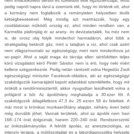
nem inflációkövető bérből és fizetésből élők egzisztenciáját. Most
pedig napról napra tárul a szemünk elé, hogy mi történik ott, ahol
a kormány nem foglalkozik a reménytelen helyzetben lévők
kétségbeesésével. Még mindig azt mantrázzák, hogy egy
csodálatosan működő ország ez, ahol minden rendben van, a
Karmelita plafonjáig ér az arany- és devizatartalék, ha méz nem
is, de orosz olaj folyik mindenhol harmadáron, ahol több a
stratégiailag betárolt gáz, mint a talajban a víz, ahol csak azért
nem világszínvonalú az egészségügy, mert nem mindenhova jut
wc-papír. Ahol a saját maga és tárcája ellen sértődötten teljes
körű vizsgálatot kérő Pintér Sándor nem is érti, hogy neki miért
kellene szégyenkeznie. Pedig netán ránézett volna Hegedűs Zsolt
egészségügyi miniszter Facebook-oldalára, aki az egészségügyi
szakdolgozók kamarájától kapott adatokkal szemléltette, hogy mit
örökölt a rendőrminisztertől, akkor nyugodtan lesülhetett volna a
pofájáról a bőr. Az ápolóhiány meghaladja a 30 ezer főt. A
szakdolgozók átlagéletkora 47,3 év. 25 ezren 58 év felettiek. A
már most is krónikus munkaerőhiány alapján, néhány éven belül
még durvább jöhet. Vannak területek, ahol az ápolók nem havi
168–174 órát dolgoznak, hanem 220–240 órát. Rendszerszintű
az önkizsákmányolás. A felnőtt ápolás, az aneszteziológia, az
intenzív terápia, a műtőszolgálat és a labordiagnosztika helyzete