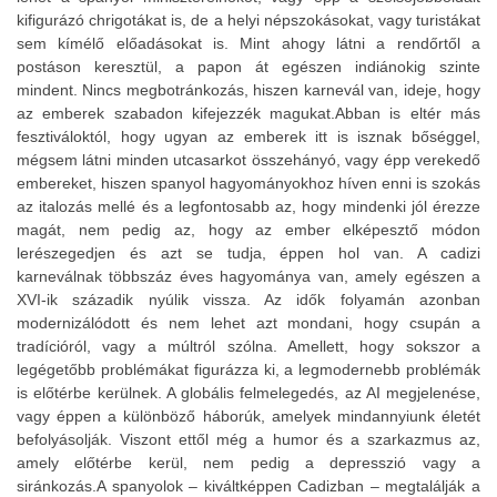
kifigurázó chrigotákat is, de a helyi népszokásokat, vagy turistákat
sem kímélő előadásokat is. Mint ahogy látni a rendőrtől a
postáson keresztül, a papon át egészen indiánokig szinte
mindent. Nincs megbotránkozás, hiszen karnevál van, ideje, hogy
az emberek szabadon kifejezzék magukat.Abban is eltér más
fesztiváloktól, hogy ugyan az emberek itt is isznak bőséggel,
mégsem látni minden utcasarkot összehányó, vagy épp verekedő
embereket, hiszen spanyol hagyományokhoz híven enni is szokás
az italozás mellé és a legfontosabb az, hogy mindenki jól érezze
magát, nem pedig az, hogy az ember elképesztő módon
lerészegedjen és azt se tudja, éppen hol van. A cadizi
karneválnak többszáz éves hagyománya van, amely egészen a
XVI-ik századik nyúlik vissza. Az idők folyamán azonban
modernizálódott és nem lehet azt mondani, hogy csupán a
tradícióról, vagy a múltról szólna. Amellett, hogy sokszor a
legégetőbb problémákat figurázza ki, a legmodernebb problémák
is előtérbe kerülnek. A globális felmelegedés, az AI megjelenése,
vagy éppen a különböző háborúk, amelyek mindannyiunk életét
befolyásolják. Viszont ettől még a humor és a szarkazmus az,
amely előtérbe kerül, nem pedig a depresszió vagy a
siránkozás.A spanyolok – kiváltképpen Cadizban – megtalálják a