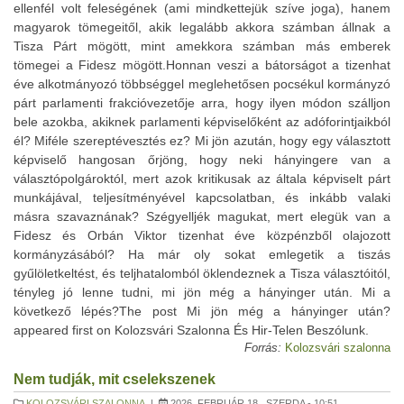
ellenfél volt feleségének (ami mindkettejük szíve joga), hanem
magyarok tömegeitől, akik legalább akkora számban állnak a
Tisza Párt mögött, mint amekkora számban más emberek
tömegei a Fidesz mögött.Honnan veszi a bátorságot a tizenhat
éve alkotmányozó többséggel meglehetősen pocsékul kormányzó
párt parlamenti frakcióvezetője arra, hogy ilyen módon szálljon
bele azokba, akiknek parlamenti képviselőként az adóforintjaikból
él? Miféle szereptévesztés ez? Mi jön azután, hogy egy választott
képviselő hangosan őrjöng, hogy neki hányingere van a
választópolgároktól, mert azok kritikusak az általa képviselt párt
munkájával, teljesítményével kapcsolatban, és inkább valaki
másra szavaznának? Szégyelljék magukat, mert elegük van a
Fidesz és Orbán Viktor tizenhat éve közpénzből olajozott
kormányzásából? Ha már oly sokat emlegetik a tiszás
gyűlöletkeltést, és teljhatalomból öklendeznek a Tisza választóitól,
tényleg jó lenne tudni, mi jön még a hányinger után. Mi a
következő lépés?The post Mi jön még a hányinger után?
appeared first on Kolozsvári Szalonna És Hir-Telen Beszólunk.
Forrás:
Kolozsvári szalonna
Nem tudják, mit cselekszenek
KOLOZSVÁRI SZALONNA
|
2026. FEBRUÁR 18., SZERDA - 10:51