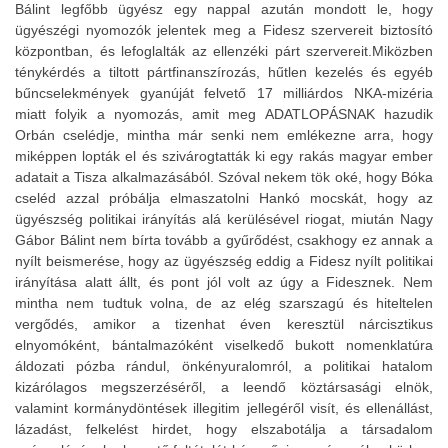
Bálint legfőbb ügyész egy nappal azután mondott le, hogy
ügyészégi nyomozók jelentek meg a Fidesz szervereit biztosító
központban, és lefoglalták az ellenzéki párt szervereit.Miközben
ténykérdés a tiltott pártfinanszírozás, hűtlen kezelés és egyéb
bűncselekmények gyanúját felvető 17 milliárdos NKA-mizéria
miatt folyik a nyomozás, amit meg ADATLOPÁSNAK hazudik
Orbán cselédje, mintha már senki nem emlékezne arra, hogy
miképpen lopták el és szivárogtatták ki egy rakás magyar ember
adatait a Tisza alkalmazásából. Szóval nekem tök oké, hogy Bóka
cseléd azzal próbálja elmaszatolni Hankó mocskát, hogy az
ügyészség politikai irányítás alá kerülésével riogat, miután Nagy
Gábor Bálint nem bírta tovább a gyűrődést, csakhogy ez annak a
nyílt beismerése, hogy az ügyészség eddig a Fidesz nyílt politikai
irányítása alatt állt, és pont jól volt az úgy a Fidesznek. Nem
mintha nem tudtuk volna, de az elég szarszagú és hiteltelen
vergődés, amikor a tizenhat éven keresztül nárcisztikus
elnyomóként, bántalmazóként viselkedő bukott nomenklatúra
áldozati pózba rándul, önkényuralomról, a politikai hatalom
kizárólagos megszerzéséről, a leendő köztársasági elnök,
valamint kormánydöntések illegitim jellegéről visít, és ellenállást,
lázadást, felkelést hirdet, hogy elszabotálja a társadalom