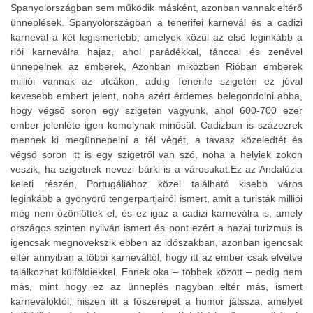
Spanyolországban sem működik másként, azonban vannak eltérő
ünneplések. Spanyolországban a tenerifei karnevál és a cadizi
karnevál a két legismertebb, amelyek közül az első leginkább a
riói karneválra hajaz, ahol parádékkal, tánccal és zenével
ünnepelnek az emberek, Azonban miközben Rióban emberek
milliói vannak az utcákon, addig Tenerife szigetén ez jóval
kevesebb embert jelent, noha azért érdemes belegondolni abba,
hogy végső soron egy szigeten vagyunk, ahol 600-700 ezer
ember jelenléte igen komolynak minősül. Cadizban is százezrek
mennek ki megünnepelni a tél végét, a tavasz közeledtét és
végső soron itt is egy szigetről van szó, noha a helyiek zokon
veszik, ha szigetnek nevezi bárki is a városukat.Ez az Andalúzia
keleti részén, Portugáliához közel található kisebb város
leginkább a gyönyörű tengerpartjairól ismert, amit a turisták milliói
még nem özönlöttek el, és ez igaz a cadizi karneválra is, amely
országos szinten nyilván ismert és pont ezért a hazai turizmus is
igencsak megnövekszik ebben az időszakban, azonban igencsak
eltér annyiban a többi karneváltól, hogy itt az ember csak elvétve
találkozhat külföldiekkel. Ennek oka – többek között – pedig nem
más, mint hogy ez az ünneplés nagyban eltér más, ismert
karneváloktól, hiszen itt a főszerepet a humor játssza, amelyet