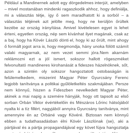
Például a Mandinernek adott egy dörgedelmes interjút, amelyben
– mivel mostanában mindenki ragaszkodik ahhoz, hogy definiálja,
mi a választás tétje, így ő sem maradhatott ki a sorból – a
választás tétjének azt jelölte meg, hogy ne kerüljön őrültek
kezébe az ország irányítása. Amivel kivételesen egyet is lehet
érteni, egyetlen ország, nép sem kívánhat ilyet magának, csak az
a baj, hogy ha Kövér László dönti el, hogy ki az őrült, mint ahogy
ő formált jogot arra is, hogy megmondja, hány unoka fölött számít
valaki magyarnak, az nem vezet semmi jóra.Nem akarnám
reklámozni ezt a jól ismert, sokszor hallott rögeszméket
felvonultató mandineres kirohanását a fideszes házelnöknek, sőt,
azon a szintén oly sokszor hangoztatott ostobaságán is
felülemelkedem, miszerint Magyar Péter Gyurcsány Ferenc
legjobb tanítványa a politikai gyűlöletkeltés szakmájában. Persze
nem könnyű, hiszen a Fideszben nevelkedett Magyar Péter,
akinek a mai napig a szemére hányják, hogy ott tapsolt az első
sorban Orbán Viktor évértékelőin és Mészáros Lőrinc hátsójából
nyalta ki a tíz fillért, nagyjából annyira Gyurcsány tanítványa, mint
amennyire én az Orbáné vagy Kövéré. Biztosan nem könnyű
ebben a tudathasadásban élni Kövér Lászlónak (se), aki a
pártjával és a pártja propagandájával egy követ fújva hangoztatja