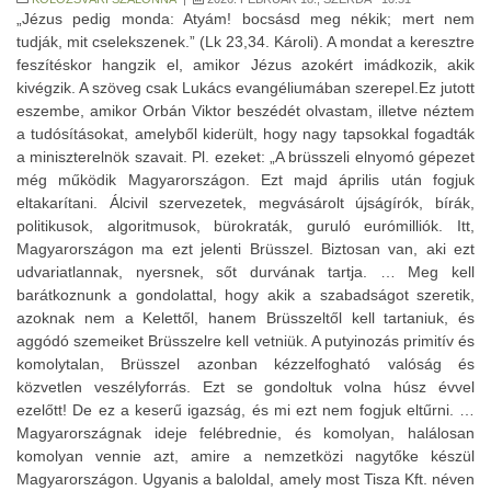
„Jézus pedig monda: Atyám! bocsásd meg nékik; mert nem tudják, mit cselekszenek.” (Lk 23,34. Károli). A mondat a keresztre feszítéskor hangzik el, amikor Jézus azokért imádkozik, akik kivégzik. A szöveg csak Lukács evangéliumában szerepel.Ez jutott eszembe, amikor Orbán Viktor beszédét olvastam, illetve néztem a tudósításokat, amelyből kiderült, hogy nagy tapsokkal fogadták a miniszterelnök szavait. Pl. ezeket: „A brüsszeli elnyomó gépezet még működik Magyarországon. Ezt majd április után fogjuk eltakarítani. Álcivil szervezetek, megvásárolt újságírók, bírák, politikusok, algoritmusok, bürokraták, guruló eurómilliók. Itt, Magyarországon ma ezt jelenti Brüsszel. Biztosan van, aki ezt udvariatlannak, nyersnek, sőt durvának tartja. … Meg kell barátkoznunk a gondolattal, hogy akik a szabadságot szeretik, azoknak nem a Kelettől, hanem Brüsszeltől kell tartaniuk, és aggódó szemeiket Brüsszelre kell vetniük. A putyinozás primitív és komolytalan, Brüsszel azonban kézzelfogható valóság és közvetlen veszélyforrás. Ezt se gondoltuk volna húsz évvel ezelőtt! De ez a keserű igazság, és mi ezt nem fogjuk eltűrni. … Magyarországnak ideje felébrednie, és komolyan, halálosan komolyan vennie azt, amire a nemzetközi nagytőke készül Magyarországon. Ugyanis a baloldal, amely most Tisza Kft. néven fut, és már milliárdokkal van kitömve, most újra őket képviseli, velük kötött megállapodást, az ő előretolt helyőrségük, és az ő elvárásuk végrehajtója lesz. Ezért megállapodtak a Shell-lel, és megállapodtak az Erste Bankkal. A Shell az energiacégek többi szereplőjével együtt egyszerűen csak vissza akarja kapni a pénzét. Az Erste és a bankok is ugyanezt akarják. Brüsszel pedig kéri a maga részét, hogy odaadhassa Ukrajnának. Már megint minden csak a pénzről, a mi pénzünkről szól. A Shell, az Erste és Brüsszel egy háborús szövetséget alkot. Ők azok, akik keresnek a vérontáson. Ők azok, akik érdekeltek a harcok folytatásában. Ők a halál vámszedői. A háború kutyái.”Elnézést a hosszú idézetért, de látnunk kell, hogy miről beszélünk. Ezek nem félreérthető, nem ironikus, nem kampányheccnek szánt mondatok voltak. A magyar miniszterelnök a politikai pluralizmus, a neki nem tetsző külföldi tulajdonú vállalatok és a független média, bíróságok intézményrendszerének felszámolását ígérte meg. Ezek nem egyszerűen belpolitikai keménykedések, az Európai Unió tagállamaként ezek a mondatok az ország uniós státuszát kérdőjelezik meg, pontosabban teszik lehetetlenné.Magyarország az Európai Unió tagja. Az EU alapját az Európai Unióról szóló szerződés 2. cikke adja: jogállamiság, politikai pluralizmus, a hatalmi ágak elválasztása, a tőke és az áruk, illetve a munkaerő szabad mozgása, a vállalkozás szabadsága. Az ellenzék „eltakarítása” a politikai verseny megszüntetését, a sajtó „eltakarítása” a nyilvánosság felszámolását, a multik „eltakarítása” pedig a belső piac szétverését jelenti. Ezek nem pusztán politikai gesztusok, hanem az uniós tagság alapfeltételeivel ütköző vállalások.Közben az EU intézményi reformja valóban napirenden van. Az Európai Tanács 2023–2025 között több ülésén tárgyalta a bővítés és a döntéshozatal reformjának kérdését, különösen Ukrajna csatlakozási folyamatának megnyitása kapcsán. Az Európai Parlament 2023. novemberi állásfoglalásában a szerződésmódosítás szükségességét és a minősített többségi szavazás kiterjesztését sürgette. A koncepció mögött elsősorban a föderalistább irányt képviselő frakciók – az Európai Néppárt, a Szocialisták és Demokraták Progresszív Szövetsége és a Renew Europe – állnak, de a zöldek is támogatják a mélyebb integrációt. A vita lényege: ha az EU 30–35 tagúvá válik (Ukrajna, Moldova, a Nyugat-Balkán csatlakozásával), akkor – kiindulva az elmúlt évtized magyar, szlovák és lengyel különutas, a jogállamiságra olykor fittyet hányó gyakorlatából és vétó-fenyegetéseiből – a jelenlegi egyhangúsági mechanizmus működésképtelenné válik. A megoldás egyre többek szerint egy négykörös, többsebességes Európa lehet: egy mély integrációt vállaló, eurózónás, közös költségvetési és jogállami normákat szigorúan betartó „belső mag”, teljes döntési jogkörrel, egy második kör teljes jogú, a jelenlegi tagállamok másik csoportja, amelyek ugyancsak részt vesznek a döntéshozatalban, de még nem készek a mélyebb integrációra. A harmadik körbe, egyfajta társult tagsági státusszal, szavazati jog és EU-források biztosítása nélkül kerülne a jelenlegi tagok közül Magyarország (esetleg Szlovákia), illetve a belépésre váró államok, azaz a Nyugat-Balkán, Ukrajna, Moldova. A negyedik körbe pedig külső partnerországok, itt a törököket szokták emlegetni. Azok az államok, amelyek betartják, illetve készek maradéktalanul betartani az EU Alapszerződésében foglalt elengedhetetlen feltételeket, lehetőséget kapnak belsőbb körbe integrálódni, ha ezt ambicionálják.Mindezek fényében, ha Magyarország rendszerszinten szembe megy az alapértékekkel, márpedig 15 éve ez történik, akkor két út marad, az egyik a HUXIT, azaz önként kilép – a brit példát követve –, vagy a harmadik, esetleg a negyedik körbe kerül. Egy társult státusz, szavazati jog és EU-s források nélkül, egyetlen euró földalapú támogatás, infrastruktúra-fejlesztés, beruházás-ösztönzés, védelmi dotáció stb. nélkül, miközben a magországok a költségvetésről, a közös iparpolitikáról, a védelmi együttműködésről és az adóharmonizációról döntenek.A következmények brutálisak lesznek. Az EU pl. jelenleg 10%-os külső vámmal terheli az unión kívülről érkező személygépkocsikat. Ha Magyarország kívülre kerülne, az itt gyártott – német, koreai, kínai tulajdonú gyárakból kikerülő autók ugyanezzel a vámmal lépnének be az EU piacára. A magyar autóipar exportjának döntő része jelenleg uniós piacra megy. Egy 10%-os vám azonnal lenullázná az itteni gyártás versenyelőnyét. A BMW debreceni beruházása, a Mercedes-Benz Group kecskeméti üzeme, az Audi győri gyára vagy a BYD szegedi projektje azonnal stratégiai újraszámolás tárgyává válna. Az akkumulátorgyárak – amelyek eleve geopolitikai és környezeti viták közepette működnek – elveszítenék az uniós piac akadálytalan elérésének előnyét. A kínai, indiai és dél-koreai befektetők nem Magyarországot, hanem az EU vámhatárán belüli alternatívákat választanák.A tőke szabad áramlásának megszűnése nem ideológiai kérdés, hanem pénzügyi sokk. A külföldi működőtőke-állomány jelentős része jogbiztonságra és egységes piacra épül. Ha ez meginog, a befektetések nem „átalakulnak”, hanem eltűnnek. Újak nem érkeznek. A forint – amely már most sem tartozik a stabil devizák közé – spekulációs célponttá válna. A hitelminősítők (S&P, Moody’s, Fitch) egy ilyen politikai irányváltást azonnali leminősítéssel honorálnának. A bóvli kategória nem retorikai túlzás lenne, hanem valóság. Így Orbán ígérete az egymillió forintos átlagbérre hamar megvalósul, csak az egymillió Ft ezer eurót fog érni. Következő évben esetleg ötszázat. Az államadósság finanszírozása az egekbe szökne, a kamatok emelkednének, a költségvetés mozgástere beszűkülne. (A számokkal való bűvészkedés során a miniszterelnök valahogy elfelejtett arról beszámolni, hogy január 7-én 3 milliárd euró értékben bocsátottak ki államkötvényt 4-5% közötti éves kamatra. Bankok nyilván már nem álltak szóba velük ennél kedvezőbb százalékért, másként nem tudtak hitelhez jutni. S ezt a kb. 1.200 milliárd Ft-ot ahogy felvették, rögtön ráöntötték a nyugdíjasokra, egyenruhásokra, anyákra, egy újabb bornírt konzultációra és plakátkampányra stb., mert meg kell lennie annak a választási győzelemnek. Bármi áron. S rátették a 2025 évvégi 62.000 milliárd Ft-os államadósságra, aminek jelen év végére becsült nagysága 70.000 milliárd körül fog alakulni, gyermekeink és unokáink elképedésére.)A munkaerő szabad áramlásának elvesztése több százezer magyar életét érintené. A kint dolgozók döntő többsége vélhetően végleg kint maradna, vinnék a családjukat is. De nemcsak az Ausztriában vagy Németországban dolgozókat, hanem az itthon működő cégeket is döntésre késztetné, amelyek számára az uniós munkaerőpiac rugalmassága versenyelőny. A határellenőrzések visszatérése, a szolgáltatások korlátozása, a roamingdíjak újbóli megjelenése, az Erasmus- és kutatási programok beszűkülése, a határon túli magyarok helyzetének változása – a sor végtelenül folytatható! – mind visszaesést, illetve a hétköznapi életszínvonal csökkenését jelentenék. A fideszes maffia „szuverén” rablásának ára felmérhetetlen problémákat okozna Magyarországnak, s olyan károkat, amelyeket nem lehet pl. majd egy ellenzéki választási győzelemmel semmissé tenni. Ha egy válni készülő, sorozatosan megcsalt feleség férje megígéri, hogy soha többé nem néz más nőre, mennyi idő kell ahhoz, hogy a bizalom helyreálljon? A legszomorúbb, hogy mindez nem valamilyen külső büntetés következménye lenne, hanem belső politikai döntéseké. Önkéntes önsorsrontás: Hányszor támadt tenfiad / Szép hazám kebledre, / S lettél magzatod miatt / Magzatod hamvvedre! Bizony, kedves tapsoló honfitársaim! Ha komolyan vesszük a miniszterelnök szavait, akkor azok egy olyan pályát jelölnek ki, amelynek végén, rövidesen Magyarország vagy az EU-n kívül találja magát, vagy annak külső gyűrűjében, elvont jogokkal, EU-s források nélkül, lenullázott befolyással. Ez nem taktikai lavírozás, hanem stratégiai önsorsrontás. Mit fog érni egy ilyen Magyarország Trumpnak, aki ugye három év múlva már nem lesz az USA elnöke? Ha nem tudja az EU-t Orbánon keresztül bomlasztani, milyen súlya van kis hazánknak, amelynek jelenlegi GDP-je az USA GDP-jének tán fél százalékát teszi ki? Egyszer kikerestem, hogy a háborús veteránok ápoló otthonaira és nyugdíjára az USA többet költ, mint a magyar GDP. S Oroszország? Putyin? Mit ér Orbánnal, ha nem tud köröm alatt tüske lenni, vagy bot a kerekek között? S Hszi? Rögvest viszik a kínai beruházásokat oda, ahonnan vámmentesen tudnak szállítani az EU piacára.Engem aggaszt még a „Ne engedjük, hogy a Tisza visszavigyen bennünket az ököljog világába.” mondat, illetve a beszédben számos alkalommal előkerülő, a magyarokat tönkretenni, ki