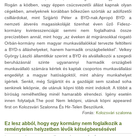
Rogán a ködben, vagy éppen csúcsvezetői állást kapnak olyan
cégekben, amelyeknek korábban bőkezűen szórták az adófizetői
csilliárdokat, mint Szijjártó Péter a BYD-nak.Apropó BYD: a
nemzeti átverés magasiskoláját tizenhat éven űző Fidesz-
kormány kvintesszenciáját semmi nem foglalhatná össze
precízebben annál, mint hogy „az éveken át migránsokkal riogató
Orbán-kormány nem magyar munkavállalókkal tervezte feltölteni
a BYD-s álláshelyeket, hanem harmadik országbeliekkel”. Velkey
György László államtitkár szerint a BYD és alvállalkozói a szegedi
beruházásnál szinte ugyanannyi harmadik országbeli
munkavállaló számára kértek és kaptak csoportos munkavállalási
engedélyt a magyar hatóságoktól, mint ahány munkahelyet
ígértek. Senkit, még Szijjártót és a gazdáját sem szabad soha
senkinek leköpnie, de utánuk köpni több mint indokolt. A többit a
bíróság remélhetőleg minél hamarabb elrendezi. Igény esetén
innen folytatjuk.The post Nem leköpni, utánuk köpni appeared
first on Kolozsvári Szalonna És Hir-Telen Beszólunk.
Forrás:
Kolozsvári szalonna
Ez lesz abból, hogy egy kormány nem foglalkozik a
reménytelen helyzetben lévők kétségbeesésével