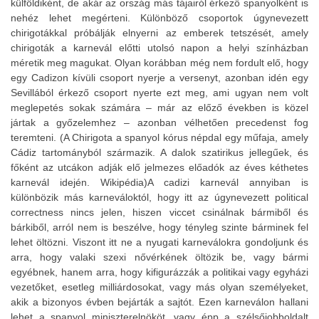
külföldiként, de akár az ország más tájairól érkező spanyolként is
nehéz lehet megérteni. Különböző csoportok úgynevezett
chirigotákkal próbálják elnyerni az emberek tetszését, amely
chirigoták a karnevál előtti utolsó napon a helyi színházban
méretik meg magukat. Olyan korábban még nem fordult elő, hogy
egy Cadizon kívüli csoport nyerje a versenyt, azonban idén egy
Sevillából érkező csoport nyerte ezt meg, ami ugyan nem volt
meglepetés sokak számára – már az előző években is közel
jártak a győzelemhez – azonban vélhetően precedenst fog
teremteni. (A Chirigota a spanyol kórus népdal egy műfaja, amely
Cádiz tartományból származik. A dalok szatirikus jellegűek, és
főként az utcákon adják elő jelmezes előadók az éves kéthetes
karnevál idején. Wikipédia)A cadizi karnevál annyiban is
különbözik más karneváloktól, hogy itt az úgynevezett political
correctness nincs jelen, hiszen viccet csinálnak bármiből és
bárkiből, arról nem is beszélve, hogy tényleg szinte bárminek fel
lehet öltözni. Viszont itt ne a nyugati karneválokra gondoljunk és
arra, hogy valaki szexi nővérkének öltözik be, vagy bármi
egyébnek, hanem arra, hogy kifigurázzák a politikai vagy egyházi
vezetőket, esetleg milliárdosokat, vagy más olyan személyeket,
akik a bizonyos évben bejárták a sajtót. Ezen karneválon hallani
lehet a spanyol miniszterelnököt, vagy épp a szélsőjobboldalt