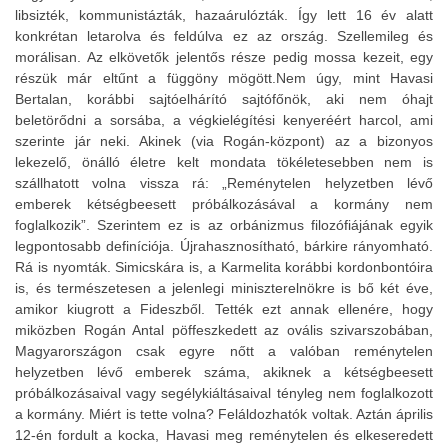
libsizték, kommunistázták, hazaárulózták. Így lett 16 év alatt
konkrétan letarolva és feldúlva ez az ország. Szellemileg és
morálisan. Az elkövetők jelentős része pedig mossa kezeit, egy
részük már eltűnt a függöny mögött.Nem úgy, mint Havasi
Bertalan, korábbi sajtóelhárító sajtófőnök, aki nem óhajt
beletörődni a sorsába, a végkielégítési kenyeréért harcol, ami
szerinte jár neki. Akinek (via Rogán-központ) az a bizonyos
lekezelő, önálló életre kelt mondata tökéletesebben nem is
szállhatott volna vissza rá: „Reménytelen helyzetben lévő
emberek kétségbeesett próbálkozásával a kormány nem
foglalkozik”. Szerintem ez is az orbánizmus filozófiájának egyik
legpontosabb definíciója. Újrahasznosítható, bárkire rányomható.
Rá is nyomták. Simicskára is, a Karmelita korábbi kordonbontóira
is, és természetesen a jelenlegi miniszterelnökre is bő két éve,
amikor kiugrott a Fideszből. Tették ezt annak ellenére, hogy
miközben Rogán Antal pöffeszkedett az ovális szivarszobában,
Magyarországon csak egyre nőtt a valóban reménytelen
helyzetben lévő emberek száma, akiknek a kétségbeesett
próbálkozásaival vagy segélykiáltásaival tényleg nem foglalkozott
a kormány. Miért is tette volna? Feláldozhatók voltak. Aztán április
12-én fordult a kocka, Havasi meg reménytelen és elkeseredett