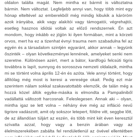
oldalon találta magát. Nem mintha ez bármit is változtatna
bármin. Nem változtat. Legfeljebb annyi van, hogy több mint egy
hónap elteltével az emberekből még mindig kibukik a káröröm
azok irányába, akik vagy alakítói vagy támogatói, végrehajtói,
esetleg hasznos idiótái voltak az előző rendszernek. Én azt
mondom, hogy inkább ez jöjjön ki ilyen formában, mint a körzeti
orvos, mert ha ez a tizenhat évnyi trauma nem szabadulna fel az
egyén és a társadalom szintjén egyaránt, akkor annak – legyünk
őszinték – olyan következményei lennének, amelyeket senki nem
szeretne. Különösen azért, mert a bátor, kardfogú felcsúti tigris
továbbra is lapít, sunnyog és sorosozva nemzeti oldalazik, mintha
mi se történt volna április 12-én és azóta. Vele annyi történt, hogy
állítólag még most is keresi a veresége okait. Pedig ezt már
szerintem nálam sokkal szakavatottabb elemzők, de talán még a
hozzá közel állók egyike-másika is elmondta a Pampaliniből
vadállattá változott harcosnak. Feleslegesen. Annak aki – olyan,
mintha igaz se lett volna – néhány éve még az infláció nevű
tigrisre vadászott, amit oly sokszor letepert, földre vitt, seggbe lőtt,
de az állandóan túljárt az eszén, és több mint két éven keresztül
szívatta azzal, hogy vagy a benzin árában vagy az
élelmiszerekében zabálta fel rendületlenül az övével ellentétben