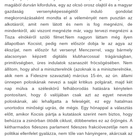
magából durván kifordulva, egy az olcsó orosz olajtól és a magyar
gazdaság versenyképességétől induló gondolat
megkoronázásaként mondta el a véleményét nem pusztán az
alkotásról, amit nem látott és nem is fog megnézni, de
mindenkiről, aki viszont megnézte már, vagy tervezi megnézni a
Tisza elnökéről szóló filmet:Nem nagyon láttam még ilyen
állapotban Kocsist, pedig nem először dobja le az agya az
ékszíjat, nem először fut versenyt Menczerrel, vagy bármely
alacsonyan képzett digitális klubharcossal trágárságban,
primitívségben, üres indulatok szanaszét fröcsögésében. Nem
állítom, hogy ahol a miniszterelnök (azoknak is a miniszterelnöke,
akik nem a Fideszre szavaztak) március 15-én, az ún. állami
ünnepen poloskának nevezi a saját kritikus polgárait, majd két
nap múlva a széleskörű felháborodás hatására kénytelen
pontosítani, hogy ő valójában csak azt az egyet nevezte
poloskának, aki lehallgatta a feleségét, ez egy hatalmas
unortodox minőségi ugrás, de mégis. Egy hónappal a választás
előtt, amikor Kocsis pártja a kutatások szerint nem biztos, hogy
behúzza a zsinórban ötödik ciklust, döbbenetes ez az őrjöngés. A
kétharmados fideszes parlament fideszes frakcióvezetője nem a
politikai ellenfelet gyalázza, nem tőle van hányingere, akárcsak az