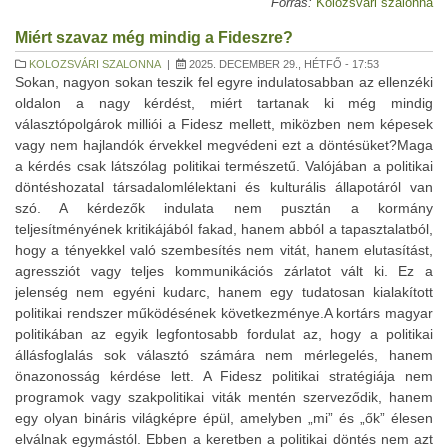
Forrás:
Kolozsvári szalonna
Miért szavaz még mindig a Fideszre?
KOLOZSVÁRI SZALONNA
|
2025. DECEMBER 29., HÉTFŐ - 17:53
Sokan, nagyon sokan teszik fel egyre indulatosabban az ellenzéki oldalon a nagy kérdést, miért tartanak ki még mindig választópolgárok milliói a Fidesz mellett, miközben nem képesek vagy nem hajlandók érvekkel megvédeni ezt a döntésüket?Maga a kérdés csak látszólag politikai természetű. Valójában a politikai döntéshozatal társadalomlélektani és kulturális állapotáról van szó. A kérdezők indulata nem pusztán a kormány teljesítményének kritikájából fakad, hanem abból a tapasztalatból, hogy a tényekkel való szembesítés nem vitát, hanem elutasítást, agressziót vagy teljes kommunikációs zárlatot vált ki. Ez a jelenség nem egyéni kudarc, hanem egy tudatosan kialakított politikai rendszer működésének következménye.A kortárs magyar politikában az egyik legfontosabb fordulat az, hogy a politikai állásfoglalás sok választó számára nem mérlegelés, hanem önazonosság kérdése lett. A Fidesz politikai stratégiája nem programok vagy szakpolitikai viták mentén szerveződik, hanem egy olyan bináris világképre épül, amelyben „mi” és „ők” élesen elválnak egymástól. Ebben a keretben a politikai döntés nem azt jelenti, hogy az állampolgár egy adott gazdaságpolitikát, oktatási modellt, egészségügyi reformot támogat vagy elutasít, hanem azt, hogy egy közösséghez tartozónak vallja magát.Ez a mechanizmus magyarázza, miért nem jelennek meg érdemi érvek a vitákban a vasút állapotáról, a kórházak leterheltségéről vagy az oktatás strukturális válságáról. Ezek a kérdések ugyanis nem megerősítik, hanem megbontják az identitást. Az érvelés alternatívákat feltételez, az identitás viszont kizárólagosságot. Aki érvel, az elismeri a bizonytalanság lehetőségét – a rendszer viszont éppen ezt igyekszik felszámolni.Külön figyelmet érdemel a vallás szerepe ebben a folyamatban. A „keresztény” jelző politikai használata nem hitbéli tartalmakat közvetít, hanem erkölcsi felmentést biztosít. Az állam és az egyház kapcsolatában nem az evangéliumi értékek – szolidaritás, elesettek védelme, igazságosság – kerülnek előtérbe, hanem az intézményi együttműködés: iskolák átadása, jelentős állami támogatások, ingatlanvagyonok juttatása.Ennek következménye az lett, hogy az egyházak elvesztették kritikai és önkritikai funkciójukat. Amikor gyermekvédelmi botrányok, egyházi visszaélések vagy szociális tragédiák kerülnek napvilágra, nem erkölcsi felháborodás következik, hanem az egyházi vezetők részéról relativizálás vagy hallgatás. A hívő állampolgár számára a hit így nem erkölcsi mérceként szolgál, mint az Újszövetség minden egyes lapján, hanem identitáserősítő pajzsként működik: „mi vagyunk a keresztények, tehát erkölcsileg igazunk van”. Ebben a koordinátarendszerben a kritika, az önkritika nem erkölcsi tett, hanem támadás „az élő egyház ellen”. Sem Iványi Gábor és kisegyháza vegzálása, meghurcolása, sem Balog püspök dicstelen szerepe az elhíresült kegyelmi ügyben, sem Bese „atya” orgiázása, de még az ilyen-olyan rendű és rangú papok mélységesen elítélendő, közfelháborodást okozó, és bizonyított, sorozatos pedofil bűncselekményei sem késztették bocsánatkérésre, de még érdemi megszólalásra sem a klérust. Tekintetüket – úgy tűnik – „tükör által homályosítja” a bankszámláik látványa, a közpénzből felújított, – hajléktalanok előtt gondosan zárt! – templomok, paloták, egyházi iskolák látványa, az államinál magasabb iskolai normatív támogatás, a szegedi stadion és Gerardus-, a lakiteleki Hungarikum-, vagy éppen a kalocsai Wellness Hotel, és püspöki luxusautóik hátsó üléseinek kényelme. Pedig – ezt maga Jézus, de még Szent Pál is megmondaná! – ez bizony mindösszesen 30 ezüstpénz, amiért kiárusították és elárulták a hitüket és a híveket.A rendszer egyik legfontosabb, a kádári, de igazából inkább a rákosista korszakot idéző újrafelfedezése, hogy a lojalitást erkölcsi értékké emelte. A jó állampolgár nem az, aki kérdez vagy számon kér, hanem az, aki kitart, aki „nem árulja el” a hatalmat kritikátlanul támogató „fideszes közösséget”. Ez különösen jól megfigyelhető válsághelyzetekben: infláció, egészségügyi túlterheltség, oktatási tiltakozások idején a kritikát nem figyelemfelhívásként, problémafelvetésként, hanem bomlasztásként értelmezi a rendszer. Ezért válik a politikai vita gyorsan érzelmivé és személyeskedővé. A tények – például, hogy miért drágább egy magyar élelmiszer Magyarországon, mint Nyugat-Európában – nem puszta információk, hanem identitásfenyegetések. A válasz ezért nem adat, hanem indulat.Ebben a struktúrában Orbán Viktor, mint politikai vezető sem hagyományos értelemben vett kormányfő. Orbán maga az identitás szimbolikus hordozója: személye összeforr a közösség önképével. Kritikája ezért nem politikai állításként, hanem a közösség elleni támadásként jelenik meg. Ez magyarázza, miért lehetetlen érdemi vitát folytatni a döntéseiről anélkül, hogy az ne válna személyes konfliktussá.A Fidesz melletti kitartás alapja tehát nem elsősorban gazdasági érdek vagy információhiány, hanem egy identitás-, hit- és lojalitásalapú politikai kultúra, amelyben az érvelés nem kívánatos, mert megbontja az egységet. Amíg ez az identitás stabil, addig a tények nem győznek meg – legfeljebb feldühítenek. A Fidesz melletti tartós társadalmi lojalitás második nagy magyarázati rétege történelmi és mentális természetű. A magyar társadalom kollektív emlékezetében mélyen él egy olyan politikai tapasztalat, amely szerint a szabadság hiánya elviselhető ár, ha cserébe kiszámíthatóság, és személyi-, illetve anyagi biztonság jár. Ez az örökség a késő kádárizmusból származik, és mindmáig meghatározza azt, ahogyan sokan az állam szerepéről gondolkodnak.Kádár János rendszere nem a jólét, hanem az elviselhetőség rendszere volt. A társadalmi alku lényege így foglalható össze: „nem szólunk bele, nem kérdezünk, cserébe az állam gondoskodik rólunk annyira, hogy ne kelljen félni sem a mától, sem a holnaptól, sem a holnaputántól – és nem avatkozik be a magánszféránkba”. Ez a gondolkodás nem tűnt el a rendszerváltással; csupán új politikai formát öltött. Orbán és a Fidesz-agytröszt ezt a mentális vágyat ismerte fel tudatosan vagy öntudatlanul, és aktiválta újra. Nem a polgári autonómia, nem az állampolgári jogok kiterjesztése került a középpontba, hanem a paternalista, atyáskodó állam újrateremtése. A politikai üzenet nem az volt, hogy „képesek vagytok dönteni”, hanem az, hogy „mi megvédünk benneteket”.A rendszer működését nem átfogó jóléti reformok, nem is a liberális piacgazdaság ösztönzése, segítése, hanem szimbolikus és szelektív juttatások tartják fenn. Ide tartozik például:Ezek az intézkedések nem rendszerszintű biztonságot teremtenek, hanem érzelmi lojalitást. A gondoskodás nem jogként, hanem kegyként jelenik meg. Aki kap, az legyen hálás; aki kimarad, az láthatatlanná válik, s reménykedhet, hogy legközelebb ő fog kapni. Ez magyarázza, miért nem vált ki tömeges elégedetlenséget az, hogy közben az egészségügy (kórházi osztálybezárások, orvos- és nővérhiány), az oktatás (tanárhiány, túlterhelt diákok, alacsony bérek) és a szociális ellátórendszer strukturálisan leépül, bizonyos rész-területeken már az összeomlás jeleit mutatja.Nem áll ki a rezsim a gyengék, az elesettek, a gyerekek mellett sem. Inkább megtanította arra a híveit, hozzászoktatta ahhoz, hogy a veszteségek – hosszú várólisták, ellátatlan betegek, kivándorló fiatalok, alacsony nyugdíjak, újabban az intézetis gyerekek – elkerülhetetlenek.A kádári rezsim modern változata így működik: „nem tökéletes, vannak még hibák, dolgozunk rajta, de legalább nincs káosz”. A bizonytalanságtól való félelem – különösen gazdasági és geopolitikai válságok idején – sokak számára fontosabb, mint a szabadság vagy az intézményi minőség. Ezért nem válik botránnyá, ha a saját szüleik nem kapnak megfelelő egészségügyi ellátást, vagy ha a saját gyerekeik esélyei romlanak az oktatásban. A veszteség privát tragédiává, nem pedig közüggyé válik.Ebben a rendszerben az állampolgár nem partner, hanem az állam segítségére szoruló, gondozott alany. A problémákat nem a rossz kormányzás okozza, mindig más a felelős a bajokért. A politika nyelve egyszerűsít. Komplex gazdasági vagy társadalmi kérdések helyett rámutatások jelennek meg: „Brüsszel elveszi”, „a háború miatt”, „mi megvédünk”. A paternalizmus lényege, hogy a „jóságos” állam leveszi a döntés terhét az egyén válláról.Ez magyarázza azt is, miért nem jelenik meg igény egy átfogó nyugdíjreformra, egészségügyi átalakításra vagy lakhatási stratégiára. A rendszer nem ösztönöz hosszú távú gondolkodásra, mert az felelősséggel járna. Ehelyett rövid távú stabilitásígéreteket kínál.A gondoskodás illúziójának azonban ára van. Ez az ár a szabadság fokozatos leértékelődése, az állampolgári autonómia elvesztése és a közszolgáltatások lassú eróziója. A kádári örökség modern formája nem nyílt diktatúrát, hanem hozzászoktatást jelent ahhoz, hogy kevesebbet várjunk el, kevesebbet kérdezzünk, és kevesebbet követeljünk.A Fidesz társadalmi beágyazottsága nem érthető meg a kádári gondoskodás illúziója nélkül. A rendszer sikere abban áll, hogy a biztonság ígéretét a szabadság alternatívájaként kínálja fel. A rendszer egyik legfontosabb önvédelmi mechanizmusa a folyamatos felelősségáthelyezés. A gazdasági és egyéb problémákért soha nem a kormány döntései felelősek, hanem külső tényezők: „Brüsszel”, „a szankciók”, „a háború”, „a migráció”, „a liberális elit”.Különösen jól megfigyelhető ez a felelősségáthelyezés az infláció és az élelmiszerárak kapcsán. Miközben Magyarországon az elmúlt években európai összehasonlításban is kiugró volt az infláció, és alapvető élelmiszerek gyakran drágábbak voltak, mint Ausztriában vagy Olaszországban, a kormány következetesen külső okokat nevezett meg. A belső tényezők – például a különadók rendszere, az árstopok torzító hatása, az áfa mértéke – kikerültek a nyilvános vitából. Ez a felelősségkivonás megkönnyíti a Fidesz-szavazó számára az alkalmazkodást: ha „nem rajtunk múlik”, akkor nincs mit számon kérni. A kudarc természeti csapássá, nem pedig politikai döntések következményévé válik.Külön elemzést érdemel a sz