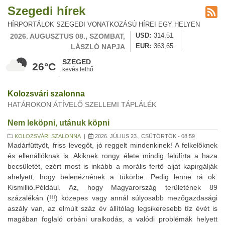
Szegedi hírek
HÍRPORTÁLOK SZEGEDI VONATKOZÁSÚ HÍREI EGY HELYEN
2026. AUGUSZTUS 08., SZOMBAT,
USD
314,51
LÁSZLÓ NAPJA
EUR
363,65
SZEGED
26°C
kevés felhő
Kolozsvári szalonna
HATÁROKON ÁTÍVELŐ SZELLEMI TÁPLÁLÉK
Nem leköpni, utánuk köpni
KOLOZSVÁRI SZALONNA
|
2026. JÚLIUS 23., CSÜTÖRTÖK - 08:59
Madárfüttyöt, friss levegőt, jó reggelt mindenkinek! A felkelőknek
és ellenállóknak is. Akiknek rongy élete mindig felülírta a haza
becsületét, ezért most is inkább a morális fertő alját kapirgálják
ahelyett, hogy belenéznének a tükörbe. Pedig lenne rá ok.
Kismillió.Például. Az, hogy Magyarország területének 89
százalékán (!!!) közepes vagy annál súlyosabb mezőgazdasági
aszály van, az elmúlt száz év állítólag legsikeresebb tíz évét is
magában foglaló orbáni uralkodás, a valódi problémák helyett