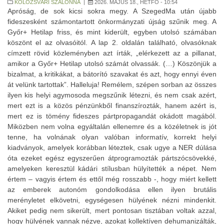
KOLOZSVÁRI SZALONNA
|
2026. MÁJUS 18., HÉTFŐ - 10:54
Apróság, de sok kicsi sokra megy. A SzegedMa után újabb
fideszesként számontartott önkormányzati újság szűnik meg. A
Győr+ Hetilap friss, és mint kiderült, egyben utolsó számában
köszönt el az olvasóitól. A lap 2. oldalán található, olvasóknak
címzett rövid közleményben azt írták, „elérkezett az a pillanat,
amikor a Győr+ Hetilap utolsó számát olvassák. (…) Köszönjük a
bizalmat, a kritikákat, a bátorító szavakat és azt, hogy ennyi éven
át velünk tartottak”. Halleluja! Remélem, szépen sorban az összes
ilyen kis helyi agymosoda megszűnik létezni, és nem csak azért,
mert ezt is a közös pénzünkből finanszírozták, hanem azért is,
mert ez is tömény fideszes pártpropagandát okádott magából.
Miközben nem volna egyáltalán ellenemre és a közéletnek is jót
tenne, ha volnának olyan valóban informatív, korrekt helyi
kiadványok, amelyek korábban léteztek, csak ugye a NER dúlása
óta ezeket egész egyszerűen átprogramozták pártszócsövekké,
amelyeken keresztül kádári stílusban hülyítették a népet. Nem
értem – vagyis értem és ettől még rosszabb -, hogy miért kellett
az emberek autonóm gondolkodása ellen ilyen brutális
merényletet elkövetni, egységesen hülyének nézni mindenkit.
Akiket pedig nem sikerült, mert pontosan tisztában voltak azzal,
hogy hülyének vannak nézve, azokat kollektíven dehumanizálták,