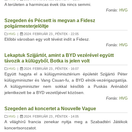
A területen a harmincas évek óta nincs semmi.
Forrás:
HVG
Szegeden és Pécsett is megvan a Fidesz
polgármesterjelöltje
HVG
|
2024. FEBRUÁR 23., PÉNTEK - 22:05
Előbbi városban egy volt tévést indít a Fidesz.
Forrás:
HVG
Lekaptuk Szijjártót, amint a BYD vezérével együtt
távozik a külügyből, Botka is jelen volt
HVG
|
2024. FEBRUÁR 23., PÉNTEK - 16:07
Együtt hagyta el a külügyminisztérium épületét Szijjártó Péter
külügyminiszter és Vang Csuan-fu, a BYD elnök-vezérigazgatója.
A külügyminiszter nem sokkal később a Puskás Arénából
jelentkezett be a BYD vezetőjével közösen.
Forrás:
HVG
Szegeden ad koncertet a Nouvelle Vague
HVG
|
2024. FEBRUÁR 23., PÉNTEK - 14:05
A világhírű francia zenekar nyitja meg a Szabadtéri Játékok
koncertsorozatot.