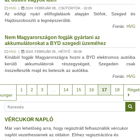
HVG
|
2024. FEBRUÁR 08., CSÜTÖRTÖK - 10:05
Az eddigi nyári előfoglalások alapján Siófok, Szeged és
Hajdúszoboszló a legnépszerűbb.
Forrás:
HVG
Nem Magyarországon fogják gyártani az
akkumulátorokat a BYD szegedi üzeméhez
HVG
|
2024. FEBRUÁR 05., HÉTFŐ - 08:06
Kínából fogják Magyarországra hozni a BYD elektromos autóiba
kerülő akkumulátorok részegységeit, Szegeden csak
összeillesztik majd és beteszik az autókba.
Forrás:
HVG
1
2
3
…
14
15
16
17
18
Régeb
ounger
VÉRCUKOR NAPLÓ
Már van lehetőség arra, hogy regisztrált felhasználók vércukor
naplót vezethessenek az oldalon. Ehhez regisztrációra és