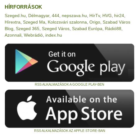
HÍRFORRÁSOK
Szeged.hu
,
Délmagyar
,
444
,
nepszava.hu
,
HírTv
,
HVG
,
hir24
,
Hírextra
,
Szeged Ma
,
Kolozsvári szalonna
,
Origo
,
Szabad Város
Blog
,
Szeged 365
,
Szeged Város
,
Szabad Európa
,
Rádió88
,
Azonnali
,
Webrádió
,
index.hu
RSS ALKALMAZÁSOK A GOOGLE PLAY-BEN
RSS ALKALMAZÁSOK AZ APPLE STORE-BAN