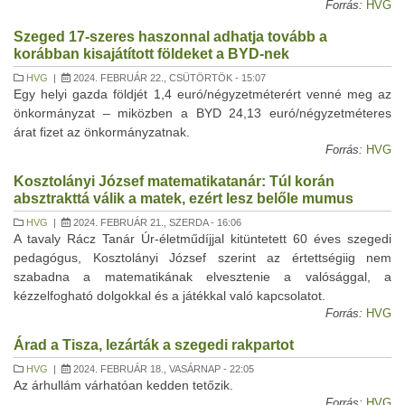
Forrás:
HVG
Szeged 17-szeres haszonnal adhatja tovább a
korábban kisajátított földeket a BYD-nek
HVG
|
2024. FEBRUÁR 22., CSÜTÖRTÖK - 15:07
Egy helyi gazda földjét 1,4 euró/négyzetméterért venné meg az
önkormányzat – miközben a BYD 24,13 euró/négyzetméteres
árat fizet az önkormányzatnak.
Forrás:
HVG
Kosztolányi József matematikatanár: Túl korán
absztrakttá válik a matek, ezért lesz belőle mumus
HVG
|
2024. FEBRUÁR 21., SZERDA - 16:06
A tavaly Rácz Tanár Úr-életműdíjjal kitüntetett 60 éves szegedi
pedagógus, Kosztolányi József szerint az értettségiig nem
szabadna a matematikának elvesztenie a valósággal, a
kézzelfogható dolgokkal és a játékkal való kapcsolatot.
Forrás:
HVG
Árad a Tisza, lezárták a szegedi rakpartot
HVG
|
2024. FEBRUÁR 18., VASÁRNAP - 22:05
Az árhullám várhatóan kedden tetőzik.
Forrás:
HVG