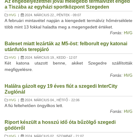
Az engedélyezettnél jóval melegebb termálvizet enged
a Tiszába az egyházi sportközpont Szegeden
HVG
|
2024. MÁRCIUS 22., PÉNTEK - 09:07
A februári mintavétel napján a kiengedett termálvíz hőmérséklete
több mint 13 fokkal haladta meg a megengedett értéket.
Forrás:
HVG
Baleset miatt lezárták az M5-öst: felborult egy katonai
utánfutós terepjáró
HVG
|
2024. MÁRCIUS 19., KEDD - 12:07
Két katona utazott benne, akiket Szegedre szállították
megfigyelésre.
Forrás:
HVG
Halálra gázolt egy 19 éves fiút a szegedi InterCity
Zuglónál
HVG
|
2024. MÁRCIUS 04., HÉTFŐ - 22:06
A fiú feltehetően öngyilkos lett.
Forrás:
HVG
Riport készült a hosszú idő óta bűzölgő szegedi
gödörről
HVG
|
2024. MÁRCIUS 02., SZOMBAT - 21:07