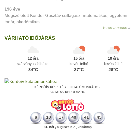
196 éve
Megszületett Kondor Gusztáv csillagász, matematikus, egyetemi
tanár, akadémikus.
Ezen a napon
VÁRHATÓ IDŐJÁRÁS
12 óra
15 óra
18 óra
szórványos felhőzet
kevés felhő
kevés felhő
34°C
37°C
26°C
KÉRDŐÍV KÉSZÍTÉSE KUTATÓMUNKÁHOZ
KUTATAS-KERDOIV.HU
6
10
17
40
41
45
31. hét ,
augusztus 2., vasárnap