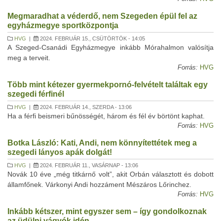
Megmaradhat a véderdő, nem Szegeden épül fel az
egyházmegye sportközpontja
HVG
|
2024. FEBRUÁR 15., CSÜTÖRTÖK - 14:05
A Szeged-Csanádi Egyházmegye inkább Mórahalmon valósítja
meg a terveit.
Forrás:
HVG
Több mint kétezer gyermekpornó-felvételt találtak egy
szegedi férfinél
HVG
|
2024. FEBRUÁR 14., SZERDA - 13:06
Ha a férfi beismeri bűnösségét, három és fél év börtönt kaphat.
Forrás:
HVG
Botka László: Kati, Andi, nem könnyítettétek meg a
szegedi lányos apák dolgát!
HVG
|
2024. FEBRUÁR 11., VASÁRNAP - 13:06
Novák 10 éve „még titkárnő volt”, akit Orbán választott és dobott
államfőnek. Várkonyi Andi hozzáment Mészáros Lőrinchez.
Forrás:
HVG
Inkább kétszer, mint egyszer sem – így gondolkoznak
az üdülni vágyók idén