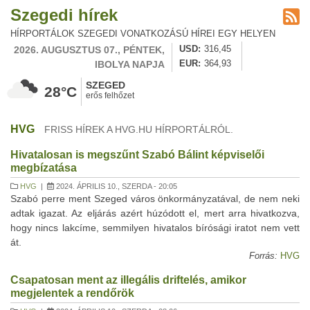
Szegedi hírek
HÍRPORTÁLOK SZEGEDI VONATKOZÁSÚ HÍREI EGY HELYEN
2026. AUGUSZTUS 07., PÉNTEK,
USD
316,45
IBOLYA NAPJA
EUR
364,93
SZEGED
28°C
erős felhőzet
HVG
FRISS HÍREK A HVG.HU HÍRPORTÁLRÓL.
Hivatalosan is megszűnt Szabó Bálint képviselői
megbízatása
HVG
|
2024. ÁPRILIS 10., SZERDA - 20:05
Szabó perre ment Szeged város önkormányzatával, de nem neki
adtak igazat. Az eljárás azért húzódott el, mert arra hivatkozva,
hogy nincs lakcíme, semmilyen hivatalos bírósági iratot nem vett
át.
Forrás:
HVG
Csapatosan ment az illegális driftelés, amikor
megjelentek a rendőrök