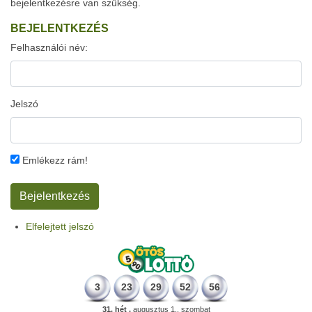
bejelentkezésre van szükség.
BEJELENTKEZÉS
Felhasználói név:
Jelszó
Emlékezz rám!
Elfelejtett jelszó
3
23
29
52
56
31. hét ,
augusztus 1., szombat