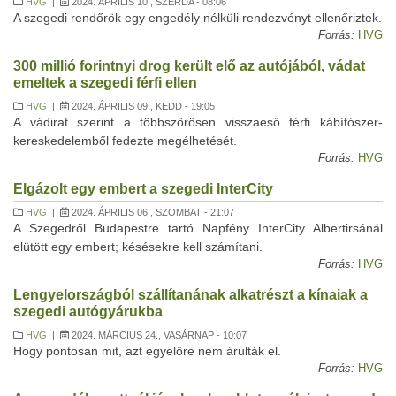
HVG
|
2024. ÁPRILIS 10., SZERDA - 08:06
A szegedi rendőrök egy engedély nélküli rendezvényt ellenőriztek.
Forrás:
HVG
300 millió forintnyi drog került elő az autójából, vádat
emeltek a szegedi férfi ellen
HVG
|
2024. ÁPRILIS 09., KEDD - 19:05
A vádirat szerint a többszörösen visszaeső férfi kábítószer-
kereskedelemből fedezte megélhetését.
Forrás:
HVG
Elgázolt egy embert a szegedi InterCity
HVG
|
2024. ÁPRILIS 06., SZOMBAT - 21:07
A Szegedről Budapestre tartó Napfény InterCity Albertirsánál
elütött egy embert; késésekre kell számítani.
Forrás:
HVG
Lengyelországból szállítanának alkatrészt a kínaiak a
szegedi autógyárukba
HVG
|
2024. MÁRCIUS 24., VASÁRNAP - 10:07
Hogy pontosan mit, azt egyelőre nem árulták el.
Forrás:
HVG