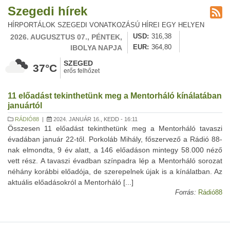
Szegedi hírek
HÍRPORTÁLOK SZEGEDI VONATKOZÁSÚ HÍREI EGY HELYEN
2026. AUGUSZTUS 07., PÉNTEK,
USD
316,38
IBOLYA NAPJA
EUR
364,80
SZEGED
37°C
erős felhőzet
11 előadást tekinthetünk meg a Mentorháló kínálatában
januártól
RÁDIÓ88
|
2024. JANUÁR 16., KEDD - 16:11
Összesen 11 előadást tekinthetünk meg a Mentorháló tavaszi
évadában január 22-től. Porkoláb Mihály, főszervező a Rádió 88-
nak elmondta, 9 év alatt, a 146 előadáson mintegy 58.000 néző
vett rész. A tavaszi évadban színpadra lép a Mentorháló sorozat
néhány korábbi előadója, de szerepelnek újak is a kínálatban. Az
aktuális előadásokról a Mentorháló [...]
Forrás:
Rádió88