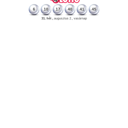
6
10
17
40
41
45
31. hét ,
augusztus 2., vasárnap