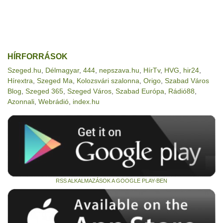
HÍRFORRÁSOK
Szeged.hu
,
Délmagyar
,
444
,
nepszava.hu
,
HírTv
,
HVG
,
hir24
,
Hírextra
,
Szeged Ma
,
Kolozsvári szalonna
,
Origo
,
Szabad Város
Blog
,
Szeged 365
,
Szeged Város
,
Szabad Európa
,
Rádió88
,
Azonnali
,
Webrádió
,
index.hu
RSS ALKALMAZÁSOK A GOOGLE PLAY-BEN