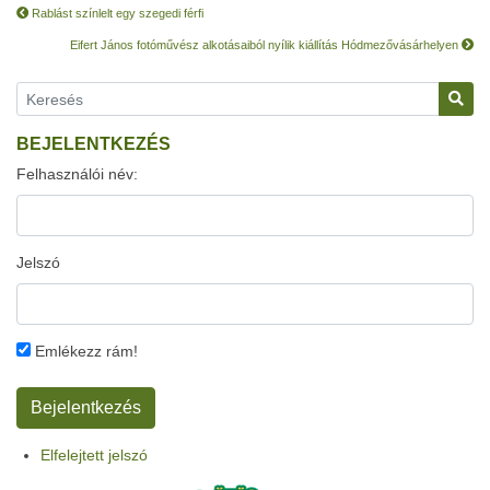
Rablást színlelt egy szegedi férfi
Eifert János fotóművész alkotásaiból nyílik kiállítás Hódmezővásárhelyen
BEJELENTKEZÉS
Felhasználói név:
Jelszó
Emlékezz rám!
Elfelejtett jelszó