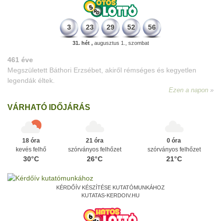
3
23
29
52
56
31. hét ,
augusztus 1., szombat
VÁRHATÓ IDŐJÁRÁS
18 óra
21 óra
0 óra
kevés felhő
szórványos felhőzet
szórványos felhőzet
30°C
26°C
21°C
KÉRDŐÍV KÉSZÍTÉSE KUTATÓMUNKÁHOZ
KUTATAS-KERDOIV.HU