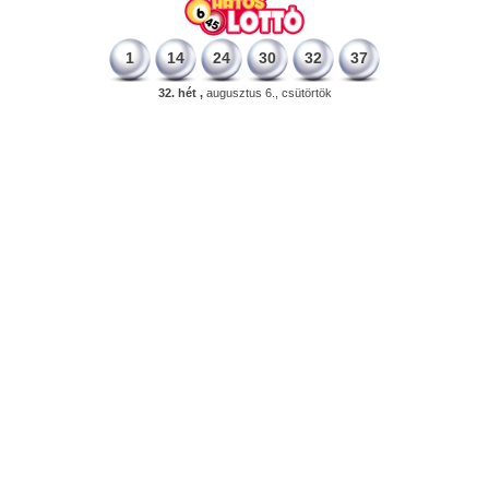
1
14
24
30
32
37
32. hét ,
augusztus 6., csütörtök