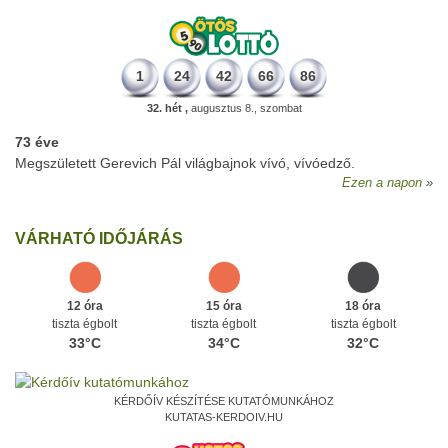
1
24
42
66
86
32. hét ,
augusztus 8., szombat
73 éve
Megszületett Gerevich Pál világbajnok vívó, vívóedző.
Ezen a napon
VÁRHATÓ IDŐJÁRÁS
12 óra
15 óra
18 óra
tiszta égbolt
tiszta égbolt
tiszta égbolt
33°C
34°C
32°C
KÉRDŐÍV KÉSZÍTÉSE KUTATÓMUNKÁHOZ
KUTATAS-KERDOIV.HU