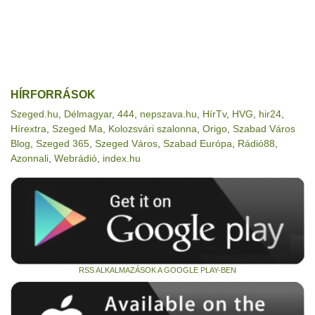
HÍRFORRÁSOK
Szeged.hu
,
Délmagyar
,
444
,
nepszava.hu
,
HírTv
,
HVG
,
hir24
,
Hírextra
,
Szeged Ma
,
Kolozsvári szalonna
,
Origo
,
Szabad Város
Blog
,
Szeged 365
,
Szeged Város
,
Szabad Európa
,
Rádió88
,
Azonnali
,
Webrádió
,
index.hu
RSS ALKALMAZÁSOK A GOOGLE PLAY-BEN