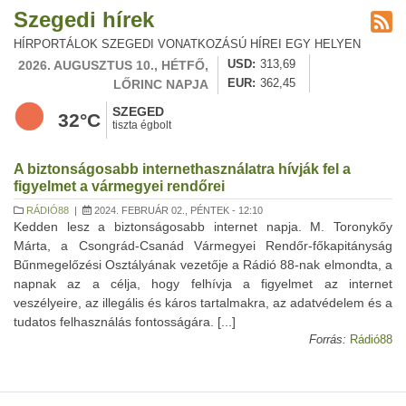
Szegedi hírek
HÍRPORTÁLOK SZEGEDI VONATKOZÁSÚ HÍREI EGY HELYEN
2026. AUGUSZTUS 10., HÉTFŐ,
USD
313,69
LŐRINC NAPJA
EUR
362,45
SZEGED
32°C
tiszta égbolt
A biztonságosabb internethasználatra hívják fel a
figyelmet a vármegyei rendőrei
RÁDIÓ88
|
2024. FEBRUÁR 02., PÉNTEK - 12:10
Kedden lesz a biztonságosabb internet napja. M. Toronykőy
Márta, a Csongrád-Csanád Vármegyei Rendőr-főkapitányság
Bűnmegelőzési Osztályának vezetője a Rádió 88-nak elmondta, a
napnak az a célja, hogy felhívja a figyelmet az internet
veszélyeire, az illegális és káros tartalmakra, az adatvédelem és a
tudatos felhasználás fontosságára. [...]
Forrás:
Rádió88