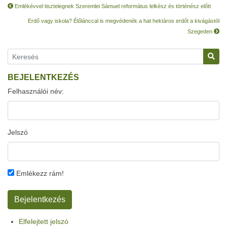
Emlékévvel tisztelegnek Szeremlei Sámuel református lelkész és történész előtt
Erdő vagy iskola? Élőlánccal is megvédenék a hat hektáros erdőt a kivágástól
Szegeden
BEJELENTKEZÉS
Felhasználói név:
Jelszó
Emlékezz rám!
Elfelejtett jelszó