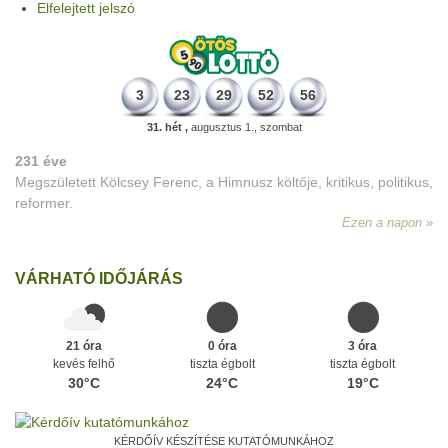
Elfelejtett jelszó
3
23
29
52
56
31. hét ,
augusztus 1., szombat
231 éve
Megszületett Kölcsey Ferenc, a Himnusz költője, kritikus, politikus,
reformer.
Ezen a napon
VÁRHATÓ IDŐJÁRÁS
21 óra
0 óra
3 óra
kevés felhő
tiszta égbolt
tiszta égbolt
30°C
24°C
19°C
KÉRDŐÍV KÉSZÍTÉSE KUTATÓMUNKÁHOZ