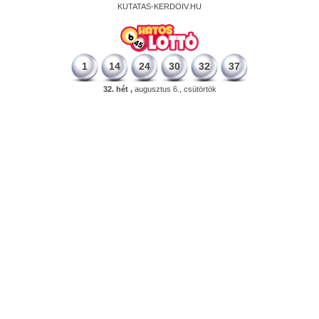
KUTATAS-KERDOIV.HU
1
14
24
30
32
37
32. hét ,
augusztus 6., csütörtök