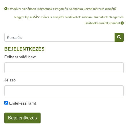
Ötödével olcsóbban utazhatunk Szeged és Szabadka között március elsejétől
Nagyot lép a MÁV: március elsejétől ötödével olcsóbban utazhatunk Szeged és
Szabadka között vonattal
BEJELENTKEZÉS
Felhasználói név:
Jelszó
Emlékezz rám!