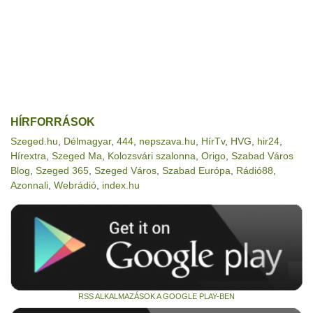
HÍRFORRÁSOK
Szeged.hu
,
Délmagyar
,
444
,
nepszava.hu
,
HírTv
,
HVG
,
hir24
,
Hírextra
,
Szeged Ma
,
Kolozsvári szalonna
,
Origo
,
Szabad Város
Blog
,
Szeged 365
,
Szeged Város
,
Szabad Európa
,
Rádió88
,
Azonnali
,
Webrádió
,
index.hu
RSS ALKALMAZÁSOK A GOOGLE PLAY-BEN