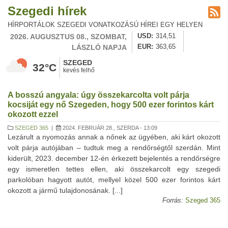
Szegedi hírek
HÍRPORTÁLOK SZEGEDI VONATKOZÁSÚ HÍREI EGY HELYEN
2026. AUGUSZTUS 08., SZOMBAT,
USD
314,51
LÁSZLÓ NAPJA
EUR
363,65
SZEGED
32°C
kevés felhő
A bosszú angyala: úgy összekarcolta volt párja
kocsiját egy nő Szegeden, hogy 500 ezer forintos kárt
okozott ezzel
SZEGED 365
|
2024. FEBRUÁR 28., SZERDA - 13:09
Lezárult a nyomozás annak a nőnek az ügyében, aki kárt okozott
volt párja autójában – tudtuk meg a rendőrségtől szerdán. Mint
kiderült, 2023. december 12-én érkezett bejelentés a rendőrségre
egy ismeretlen tettes ellen, aki összekarcolt egy szegedi
parkolóban hagyott autót, mellyel közel 500 ezer forintos kárt
okozott a jármű tulajdonosának. [...]
Forrás:
Szeged 365