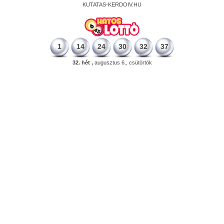
KUTATAS-KERDOIV.HU
1
14
24
30
32
37
32. hét ,
augusztus 6., csütörtök