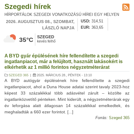
Szegedi hírek
HÍRPORTÁLOK SZEGEDI VONATKOZÁSÚ HÍREI EGY HELYEN
2026. AUGUSZTUS 08., SZOMBAT,
USD
314,51
LÁSZLÓ NAPJA
EUR
363,65
SZEGED
35°C
kevés felhő
A BYD gyár épülésének híre fellendítette a szegedi
ingatlanpiacot, már a felújított, használt lakásokért is
elkérhetik az 1 millió forintos négyzetméterárat
SZEGED 365
|
2025. MÁRCIUS 28., PÉNTEK - 13:10
A BYD autógyár épülésének híre fellendítette a szegedi
ingatlanpiacot, ahol a Duna House adatai szerint tavaly 2023-hoz
képest 33 százalékkal több adásvétel zárult – közölte az
ingatlanközvetítő pénteken. Mint kiderült, a négyzetméterárak egy
év leforgása alatt átlagosan 14 százalékkal emelkedtek, és
meghaladták a 660 ezer forintot. [...]
Forrás:
Szeged 365