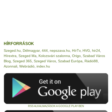
HÍRFORRÁSOK
Szeged.hu
,
Délmagyar
,
444
,
nepszava.hu
,
HírTv
,
HVG
,
hir24
,
Hírextra
,
Szeged Ma
,
Kolozsvári szalonna
,
Origo
,
Szabad Város
Blog
,
Szeged 365
,
Szeged Város
,
Szabad Európa
,
Rádió88
,
Azonnali
,
Webrádió
,
index.hu
RSS ALKALMAZÁSOK A GOOGLE PLAY-BEN