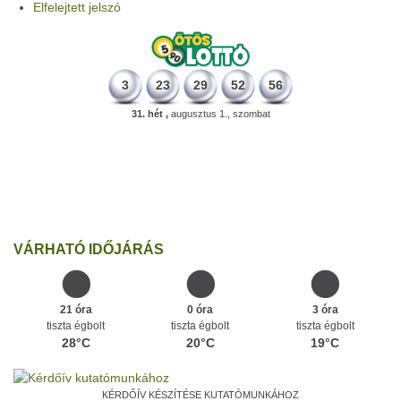
Elfelejtett jelszó
3
23
29
52
56
31. hét ,
augusztus 1., szombat
331 éve
Megszületett Mikes Kelemen memoáríró, műfordító, a XVIII.
századi magyar prózairodalom legnagyobb alakja.
Ezen a napon
VÁRHATÓ IDŐJÁRÁS
21 óra
0 óra
3 óra
tiszta égbolt
tiszta égbolt
tiszta égbolt
28°C
20°C
19°C
KÉRDŐÍV KÉSZÍTÉSE KUTATÓMUNKÁHOZ