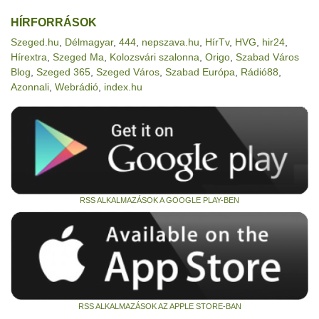
HÍRFORRÁSOK
Szeged.hu
,
Délmagyar
,
444
,
nepszava.hu
,
HírTv
,
HVG
,
hir24
,
Hírextra
,
Szeged Ma
,
Kolozsvári szalonna
,
Origo
,
Szabad Város
Blog
,
Szeged 365
,
Szeged Város
,
Szabad Európa
,
Rádió88
,
Azonnali
,
Webrádió
,
index.hu
RSS ALKALMAZÁSOK A GOOGLE PLAY-BEN
RSS ALKALMAZÁSOK AZ APPLE STORE-BAN