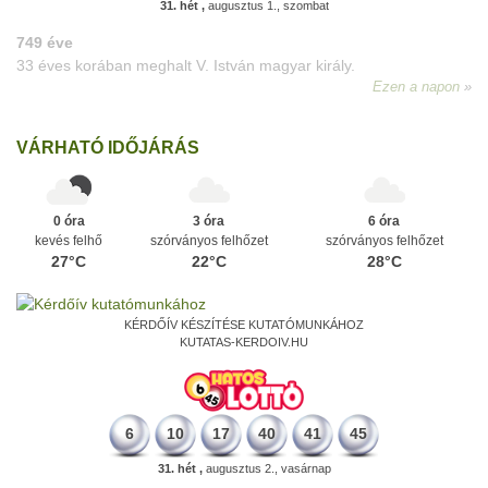
31. hét ,
augusztus 1., szombat
VÁRHATÓ IDŐJÁRÁS
0 óra
3 óra
6 óra
kevés felhő
szórványos felhőzet
szórványos felhőzet
27°C
22°C
28°C
KÉRDŐÍV KÉSZÍTÉSE KUTATÓMUNKÁHOZ
KUTATAS-KERDOIV.HU
6
10
17
40
41
45
31. hét ,
augusztus 2., vasárnap