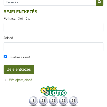
BEJELENTKEZÉS
Felhasználói név:
Jelszó
Emlékezz rám!
Elfelejtett jelszó
3
23
29
52
56