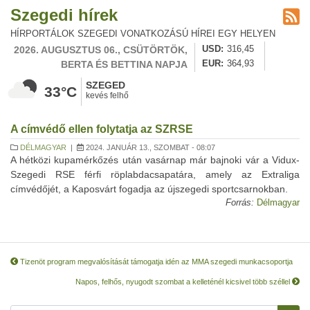
Szegedi hírek
HÍRPORTÁLOK SZEGEDI VONATKOZÁSÚ HÍREI EGY HELYEN
2026. AUGUSZTUS 06., CSÜTÖRTÖK,
USD
316,45
BERTA ÉS BETTINA NAPJA
EUR
364,93
SZEGED
33°C
kevés felhő
A címvédő ellen folytatja az SZRSE
DÉLMAGYAR
|
2024. JANUÁR 13., SZOMBAT - 08:07
A hétközi kupamérkőzés után vasárnap már bajnoki vár a Vidux-
Szegedi RSE férfi röplabdacsapatára, amely az Extraliga
címvédőjét, a Kaposvárt fogadja az újszegedi sportcsarnokban.
Forrás:
Délmagyar
Tizenöt program megvalósítását támogatja idén az MMA szegedi munkacsoportja
Napos, felhős, nyugodt szombat a kelleténél kicsivel több széllel