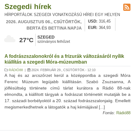
Szegedi hírek
HÍRPORTÁLOK SZEGEDI VONATKOZÁSÚ HÍREI EGY HELYEN
2026. AUGUSZTUS 06., CSÜTÖRTÖK,
USD
316,45
BERTA ÉS BETTINA NAPJA
EUR
364,93
SZEGED
27°C
szórványos felhőzet
A fodrászszalonokról és a frizurák változásáról nyílik
kiállítás a szegedi Móra-múzeumban
RÁDIÓ88
|
2024. FEBRUÁR 29., CSÜTÖRTÖK - 12:10
A haj és az arcszőrzet kerül a középpontba a szegedi Móra
Ferenc Múzeum legújabb kiállításán. Szabó Zsuzsanna, A
jólfésültség története című tárlat kurátora a Rádió 88-nak
elmondta, a kiállított tárgyak a fodrászat történetét mutatják be a
17. századi borbélyoktól a 20. század fodrászszalonjaiig. Emellett
megismerkedhetnek a látogatók a haj kémiájával [...]
Forrás:
Rádió88