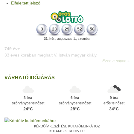
Elfelejtett jelszó
3
23
29
52
56
31. hét ,
augusztus 1., szombat
498 éve
A szávaszentdemeteri-nagyolaszi győzelem, ahol a magyarok
utoljára győzték le a törököket Mohács előtt.
Ezen a napon
VÁRHATÓ IDŐJÁRÁS
3 óra
6 óra
9 óra
szórványos felhőzet
szórványos felhőzet
erős felhőzet
24°C
28°C
34°C
KÉRDŐÍV KÉSZÍTÉSE KUTATÓMUNKÁHOZ
KUTATAS-KERDOIV.HU