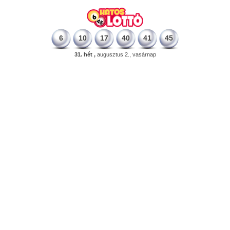
6
10
17
40
41
45
31. hét ,
augusztus 2., vasárnap