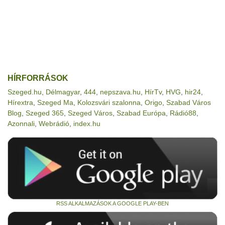
HÍRFORRÁSOK
Szeged.hu
,
Délmagyar
,
444
,
nepszava.hu
,
HírTv
,
HVG
,
hir24
,
Hírextra
,
Szeged Ma
,
Kolozsvári szalonna
,
Origo
,
Szabad Város
Blog
,
Szeged 365
,
Szeged Város
,
Szabad Európa
,
Rádió88
,
Azonnali
,
Webrádió
,
index.hu
RSS ALKALMAZÁSOK A GOOGLE PLAY-BEN