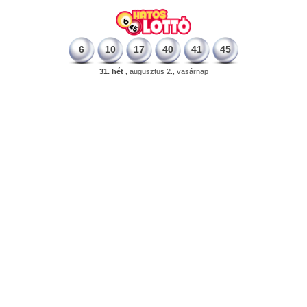
6
10
17
40
41
45
31. hét ,
augusztus 2., vasárnap