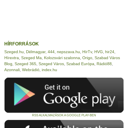
HÍRFORRÁSOK
Szeged.hu
,
Délmagyar
,
444
,
nepszava.hu
,
HírTv
,
HVG
,
hir24
,
Hírextra
,
Szeged Ma
,
Kolozsvári szalonna
,
Origo
,
Szabad Város
Blog
,
Szeged 365
,
Szeged Város
,
Szabad Európa
,
Rádió88
,
Azonnali
,
Webrádió
,
index.hu
RSS ALKALMAZÁSOK A GOOGLE PLAY-BEN