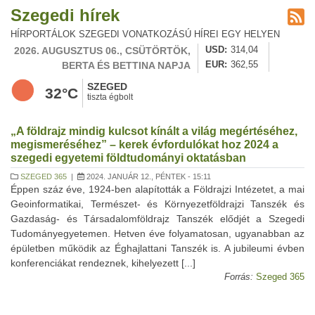
Szegedi hírek
HÍRPORTÁLOK SZEGEDI VONATKOZÁSÚ HÍREI EGY HELYEN
2026. AUGUSZTUS 06., CSÜTÖRTÖK,
USD
314,04
BERTA ÉS BETTINA NAPJA
EUR
362,55
SZEGED
32°C
tiszta égbolt
„A földrajz mindig kulcsot kínált a világ megértéséhez,
megismeréséhez” – kerek évfordulókat hoz 2024 a
szegedi egyetemi földtudományi oktatásban
SZEGED 365
|
2024. JANUÁR 12., PÉNTEK - 15:11
Éppen száz éve, 1924-ben alapították a Földrajzi Intézetet, a mai
Geoinformatikai, Természet- és Környezetföldrajzi Tanszék és
Gazdaság- és Társadalomföldrajz Tanszék elődjét a Szegedi
Tudományegyetemen. Hetven éve folyamatosan, ugyanabban az
épületben működik az Éghajlattani Tanszék is. A jubileumi évben
konferenciákat rendeznek, kihelyezett [...]
Forrás:
Szeged 365