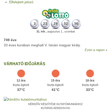
Elfelejtett jelszó
3
23
29
52
56
31. hét ,
augusztus 1., szombat
749 éve
33 éves korában meghalt V. István magyar király.
Ezen a napon
VÁRHATÓ IDŐJÁRÁS
12 óra
15 óra
18 óra
tiszta égbolt
tiszta égbolt
tiszta égbolt
37°C
41°C
33°C
KÉRDŐÍV KÉSZÍTÉSE KUTATÓMUNKÁHOZ
KUTATAS-KERDOIV.HU