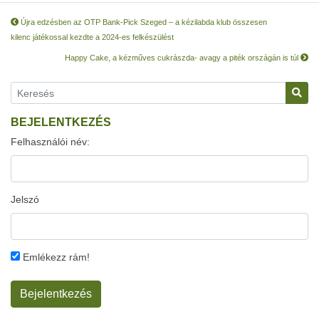
Újra edzésben az OTP Bank-Pick Szeged – a kézilabda klub összesen
kilenc játékossal kezdte a 2024-es felkészülést
Happy Cake, a kézműves cukrászda- avagy a piték országán is túl
BEJELENTKEZÉS
Felhasználói név:
Jelszó
Emlékezz rám!