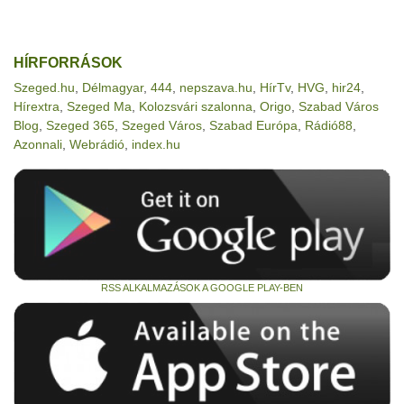
HÍRFORRÁSOK
Szeged.hu
,
Délmagyar
,
444
,
nepszava.hu
,
HírTv
,
HVG
,
hir24
,
Hírextra
,
Szeged Ma
,
Kolozsvári szalonna
,
Origo
,
Szabad Város
Blog
,
Szeged 365
,
Szeged Város
,
Szabad Európa
,
Rádió88
,
Azonnali
,
Webrádió
,
index.hu
RSS ALKALMAZÁSOK A GOOGLE PLAY-BEN