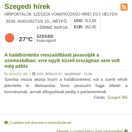
Szegedi hírek
HÍRPORTÁLOK SZEGEDI VONATKOZÁSÚ HÍREI EGY HELYEN
2026. AUGUSZTUS 10., HÉTFŐ,
USD
313,69
LŐRINC NAPJA
EUR
362,45
SZEGED
27°C
tiszta égbolt
A halálbüntetés visszaállítását javasolják a
szomszédban: erre egyik közeli országban sem volt
még példa
SZEGED 365
|
2024. ÁPRILIS 07., VASÁRNAP - 15:08
Szerbia vissza akarja hozni a halálbüntetést, ezt a szerb elnök
jelentette ki. Aleksandar Vucic javasolni fogja ötletét a
kormánynak, annak elfogadását pedig a parlamentnek.
Forrás:
Szeged 365
„Csalódást kell okoznom a turbószittyáknak”
Elkapták a szegedi Fidesz-iroda megrongálóját