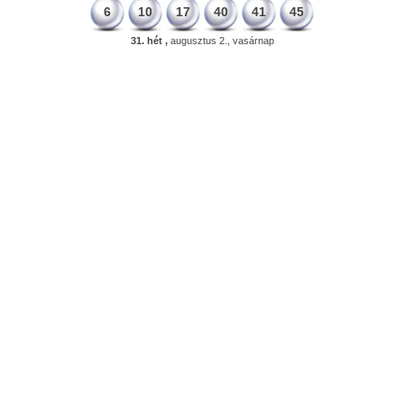
6
10
17
40
41
45
31. hét ,
augusztus 2., vasárnap