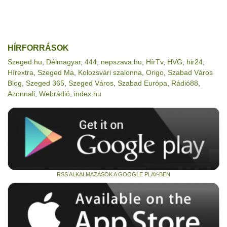
HÍRFORRÁSOK
Szeged.hu
,
Délmagyar
,
444
,
nepszava.hu
,
HírTv
,
HVG
,
hir24
,
Hírextra
,
Szeged Ma
,
Kolozsvári szalonna
,
Origo
,
Szabad Város
Blog
,
Szeged 365
,
Szeged Város
,
Szabad Európa
,
Rádió88
,
Azonnali
,
Webrádió
,
index.hu
RSS ALKALMAZÁSOK A GOOGLE PLAY-BEN