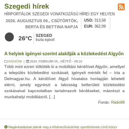
Szegedi hírek
HÍRPORTÁLOK SZEGEDI VONATKOZÁSÚ HÍREI EGY HELYEN
2026. AUGUSZTUS 06., CSÜTÖRTÖK,
USD
313,58
BERTA ÉS BETTINA NAPJA
EUR
362,09
SZEGED
26°C
tiszta égbolt
A helyiek igényei szerint alakítják a közlekedést Algyőn
RÁDIÓ88
|
2024. FEBRUÁR 05., HÉTFŐ - 08:10
Több mint ezren töltötték ki a mobilitási kérdőívet Algyőn, amellyel
a település közlekedési szokásait, igényeit mérték fel – írta a
Delmagyar.hu. A kérdőívet Algyő hivatalos honlapján lehetett
elérni, amely egyrészt a lakosság belterületi közlekedési
szokásaival kapcsolatban tartalmazott kérdéseket, másrészt a
munkahelyi mobilitásról, [...]
Forrás:
Rádió88
Magánkiadásban jelenik meg a Hódmezővásárhely sporttörténete című könyv