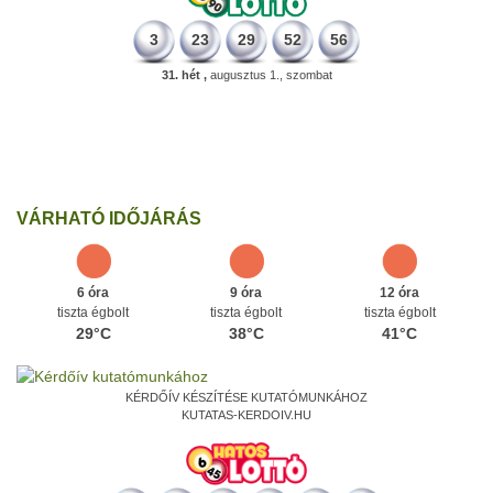
3
23
29
52
56
31. hét ,
augusztus 1., szombat
498 éve
A szávaszentdemeteri-nagyolaszi győzelem, ahol a magyarok
utoljára győzték le a törököket Mohács előtt.
Ezen a napon
VÁRHATÓ IDŐJÁRÁS
6 óra
9 óra
12 óra
tiszta égbolt
tiszta égbolt
tiszta égbolt
29°C
38°C
41°C
KÉRDŐÍV KÉSZÍTÉSE KUTATÓMUNKÁHOZ
KUTATAS-KERDOIV.HU