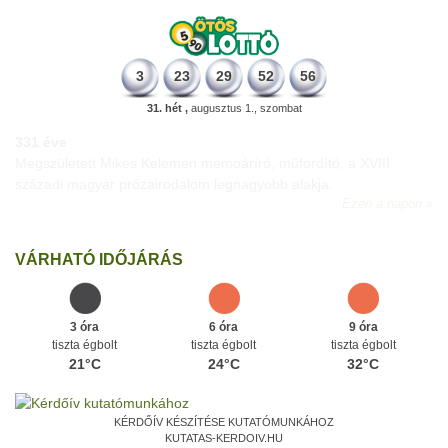
3
23
29
52
56
31. hét ,
augusztus 1., szombat
331 éve
Megszületett Mikes Kelemen memoáríró, műfordító, a XVIII.
századi magyar prózairodalom legnagyobb alakja.
Ezen a napon
VÁRHATÓ IDŐJÁRÁS
3 óra
6 óra
9 óra
tiszta égbolt
tiszta égbolt
tiszta égbolt
21°C
24°C
32°C
KÉRDŐÍV KÉSZÍTÉSE KUTATÓMUNKÁHOZ
KUTATAS-KERDOIV.HU