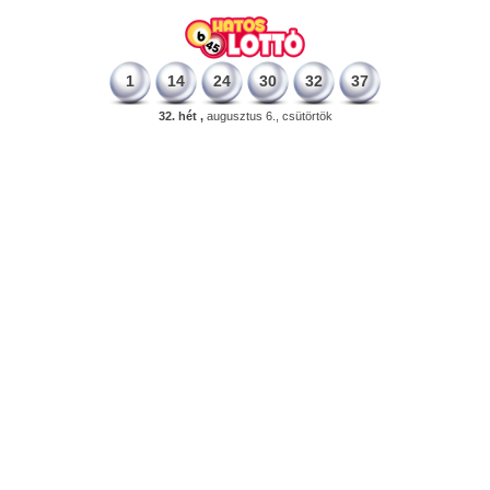
1
14
24
30
32
37
32. hét ,
augusztus 6., csütörtök