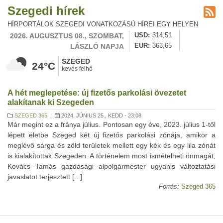
Szegedi hírek
HÍRPORTÁLOK SZEGEDI VONATKOZÁSÚ HÍREI EGY HELYEN
2026. AUGUSZTUS 08., SZOMBAT,
USD
314,51
LÁSZLÓ NAPJA
EUR
363,65
SZEGED
24°C
kevés felhő
A hét meglepetése: új fizetős parkolási övezetet
alakítanak ki Szegeden
SZEGED 365
|
2024. JÚNIUS 25., KEDD - 23:08
Már megint ez a fránya július. Pontosan egy éve, 2023. július 1-től
lépett életbe Szeged két új fizetős parkolási zónája, amikor a
meglévő sárga és zöld területek mellett egy kék és egy lila zónát
is kialakítottak Szegeden. A történelem most ismételheti önmagát,
Kovács Tamás gazdasági alpolgármester ugyanis változtatási
javaslatot terjesztett [...]
Forrás:
Szeged 365