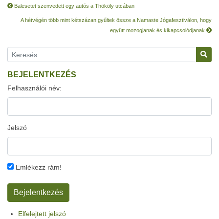
Balesetet szenvedett egy autós a Thököly utcában
A hétvégén több mint kétszázan gyűltek össze a Namaste Jógafesztiválon, hogy
együtt mozogjanak és kikapcsolódjanak
BEJELENTKEZÉS
Felhasználói név:
Jelszó
Emlékezz rám!
Elfelejtett jelszó