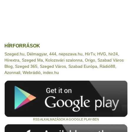
HÍRFORRÁSOK
Szeged.hu
,
Délmagyar
,
444
,
nepszava.hu
,
HírTv
,
HVG
,
hir24
,
Hírextra
,
Szeged Ma
,
Kolozsvári szalonna
,
Origo
,
Szabad Város
Blog
,
Szeged 365
,
Szeged Város
,
Szabad Európa
,
Rádió88
,
Azonnali
,
Webrádió
,
index.hu
RSS ALKALMAZÁSOK A GOOGLE PLAY-BEN