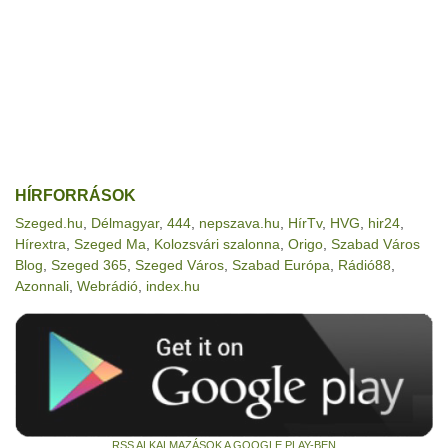
HÍRFORRÁSOK
Szeged.hu
,
Délmagyar
,
444
,
nepszava.hu
,
HírTv
,
HVG
,
hir24
,
Hírextra
,
Szeged Ma
,
Kolozsvári szalonna
,
Origo
,
Szabad Város
Blog
,
Szeged 365
,
Szeged Város
,
Szabad Európa
,
Rádió88
,
Azonnali
,
Webrádió
,
index.hu
RSS ALKALMAZÁSOK A GOOGLE PLAY-BEN