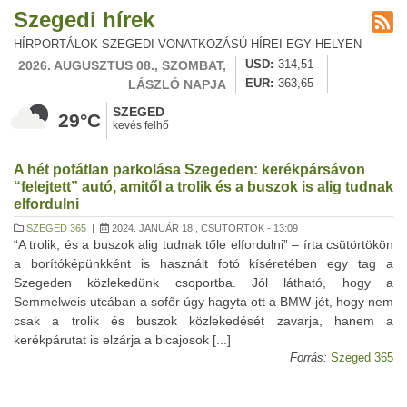
Szegedi hírek
HÍRPORTÁLOK SZEGEDI VONATKOZÁSÚ HÍREI EGY HELYEN
2026. AUGUSZTUS 08., SZOMBAT,
USD
314,51
LÁSZLÓ NAPJA
EUR
363,65
SZEGED
29°C
kevés felhő
A hét pofátlan parkolása Szegeden: kerékpársávon
“felejtett” autó, amitől a trolik és a buszok is alig tudnak
elfordulni
SZEGED 365
|
2024. JANUÁR 18., CSÜTÖRTÖK - 13:09
“A trolik, és a buszok alig tudnak tőle elfordulni” – írta csütörtökön
a borítóképünkként is használt fotó kíséretében egy tag a
Szegeden közlekedünk csoportba. Jól látható, hogy a
Semmelweis utcában a sofőr úgy hagyta ott a BMW-jét, hogy nem
csak a trolik és buszok közlekedését zavarja, hanem a
kerékpárutat is elzárja a bicajosok [...]
Forrás:
Szeged 365