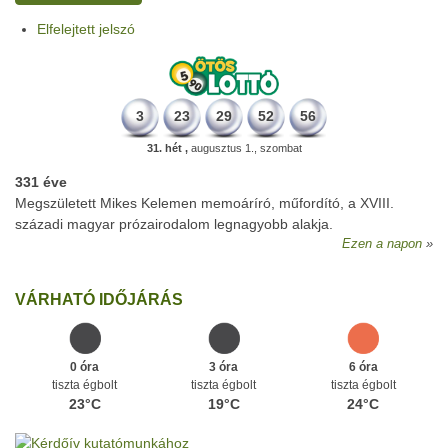
Elfelejtett jelszó
3
23
29
52
56
31. hét ,
augusztus 1., szombat
331 éve
Megszületett Mikes Kelemen memoáríró, műfordító, a XVIII.
századi magyar prózairodalom legnagyobb alakja.
Ezen a napon
VÁRHATÓ IDŐJÁRÁS
0 óra
3 óra
6 óra
tiszta égbolt
tiszta égbolt
tiszta égbolt
23°C
19°C
24°C