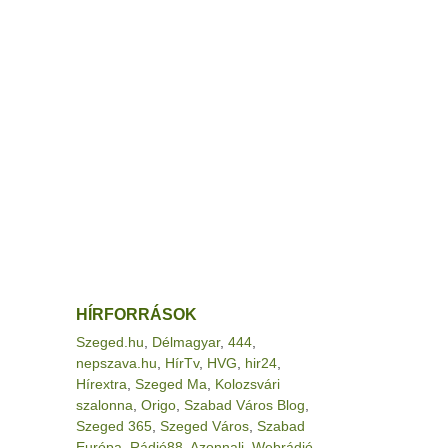
HÍRFORRÁSOK
Szeged.hu
,
Délmagyar
,
444
,
nepszava.hu
,
HírTv
,
HVG
,
hir24
,
Hírextra
,
Szeged Ma
,
Kolozsvári
szalonna
,
Origo
,
Szabad Város Blog
,
Szeged 365
,
Szeged Város
,
Szabad
Európa
,
Rádió88
,
Azonnali
,
Webrádió
,