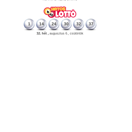
1
14
24
30
32
37
32. hét ,
augusztus 6., csütörtök