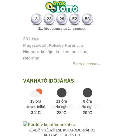
3
23
29
52
56
31. hét ,
augusztus 1., szombat
331 éve
Megszületett Mikes Kelemen
memoáríró, műfordító, a XVIII. századi
magyar prózairodalom legnagyobb
alakja.
Ezen a napon
VÁRHATÓ IDŐJÁRÁS
18 óra
21 óra
0 óra
kevés felhő
tiszta égbolt
tiszta égbolt
34°C
28°C
20°C
KÉRDŐÍV KÉSZÍTÉSE KUTATÓMUNKÁHOZ
KUTATAS-KERDOIV.HU