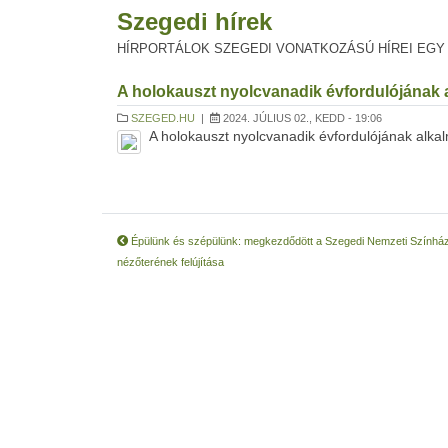
Szegedi hírek
HÍRPORTÁLOK SZEGEDI VONATKOZÁSÚ HÍREI EGY
A holokauszt nyolcvanadik évfordulójának a
SZEGED.HU
|
2024. JÚLIUS 02., KEDD - 19:06
A holokauszt nyolcvanadik évfordulójának alkal
Épülünk és szépülünk: megkezdődött a Szegedi Nemzeti Színhá
nézőterének felújítása