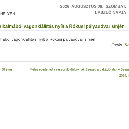
2026. AUGUSZTUS 08., SZOMBAT,
LÁSZLÓ NAPJA
 HELYEN
lkalmából vagonkiállítás nyílt a Rókusi pályaudvar sínjén
mából vagonkiállítás nyílt a Rókusi pályaudvar sínjén
Forrás:
Sz
z 38 éves
Meleg ebédet ad a rászoruló diákoknak Szeged a vakáció alatt – Szeg
2024. j