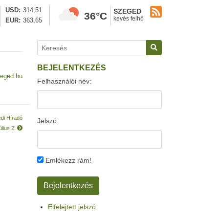
USD
314,51
SZEGED
36°C
kevés felhő
EUR
363,65
BEJELENTKEZÉS
eged.hu
Felhasználói név:
edi Híradó
Jelszó
úlius 2.
Emlékezz rám!
Elfelejtett jelszó