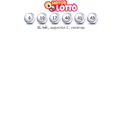
6
10
17
40
41
45
31. hét ,
augusztus 2., vasárnap