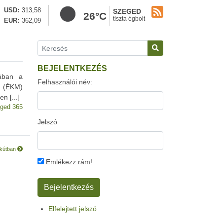
USD
313,58
SZEGED
26°C
tiszta égbolt
EUR
362,09
BEJELENTKEZÉS
ában a
Felhasználói név:
m (ÉKM)
n [...]
ged 365
Jelszó
őkútban
Emlékezz rám!
Elfelejtett jelszó