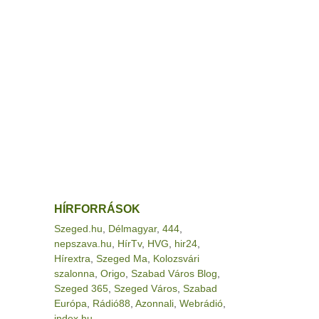
HÍRFORRÁSOK
Szeged.hu
,
Délmagyar
,
444
,
nepszava.hu
,
HírTv
,
HVG
,
hir24
,
Hírextra
,
Szeged Ma
,
Kolozsvári
szalonna
,
Origo
,
Szabad Város Blog
,
Szeged 365
,
Szeged Város
,
Szabad
Európa
,
Rádió88
,
Azonnali
,
Webrádió
,
index.hu