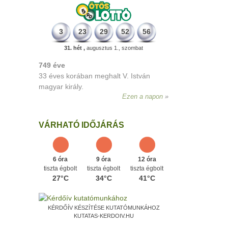
3
23
29
52
56
31. hét ,
augusztus 1., szombat
498 éve
A szávaszentdemeteri-nagyolaszi
győzelem, ahol a magyarok utoljára
győzték le a törököket Mohács előtt.
Ezen a napon
VÁRHATÓ IDŐJÁRÁS
6 óra
9 óra
12 óra
tiszta égbolt
tiszta égbolt
tiszta égbolt
27°C
34°C
41°C
KÉRDŐÍV KÉSZÍTÉSE KUTATÓMUNKÁHOZ
KUTATAS-KERDOIV.HU