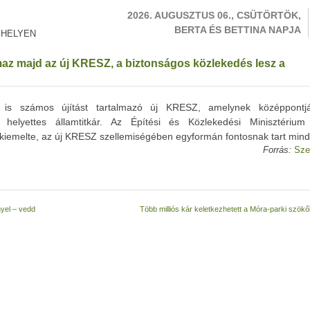
2026. AUGUSZTUS 06., CSÜTÖRTÖK,
BERTA ÉS BETTINA NAPJA
 HELYEN
maz majd az új KRESZ, a biztonságos közlekedés lesz a
is számos újítást tartalmazó új KRESZ, amelynek középpontj
 helyettes államtitkár. Az Építési és Közlekedési Minisztériu
a kiemelte, az új KRESZ szellemiségében egyformán fontosnak tart minde
Forrás:
Sze
yel – vedd
Több milliós kár keletkezhetett a Móra-parki szök