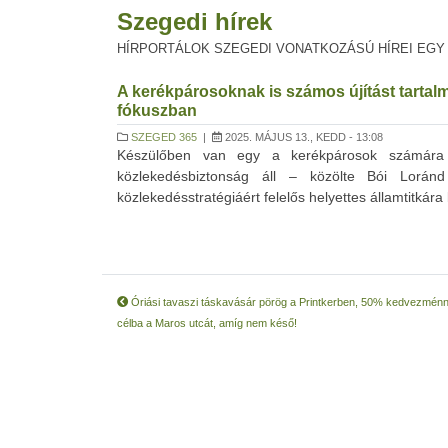
Szegedi hírek
HÍRPORTÁLOK SZEGEDI VONATKOZÁSÚ HÍREI EGY
A kerékpárosoknak is számos újítást tartal
fókuszban
SZEGED 365
|
2025. MÁJUS 13., KEDD - 13:08
Készülőben van egy a kerékpárosok számára 
közlekedésbiztonság áll – közölte Bói Loránd
közlekedésstratégiáért felelős helyettes államtitkár
Óriási tavaszi táskavásár pörög a Printkerben, 50% kedvezménn
célba a Maros utcát, amíg nem késő!