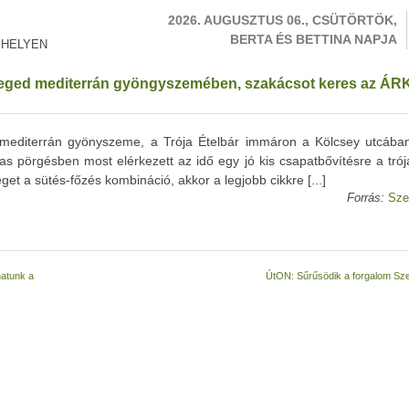
2026. AUGUSZTUS 06., CSÜTÖRTÖK,
BERTA ÉS BETTINA NAPJA
 HELYEN
zeged mediterrán gyöngyszemében, szakácsot keres az Á
 mediterrán gyönyszeme, a Trója Ételbár immáron a Kölcsey utcába
as pörgésben most elérkezett az idő egy jó kis csapatbővítésre a trój
 a sütés-főzés kombináció, akkor a legjobb cikkre [...]
Forrás:
Sze
hatunk a
ÚtON: Sűrűsödik a forgalom S