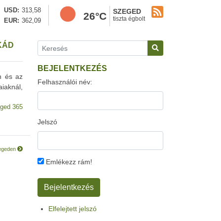
USD
313,58
SZEGED
26°C
tiszta égbolt
EUR
362,09
RKÁD
BEJELENTKEZÉS
n és az
Felhasználói név:
aiaknál,
ged 365
Jelszó
zegeden
Emlékezz rám!
Elfelejtett jelszó