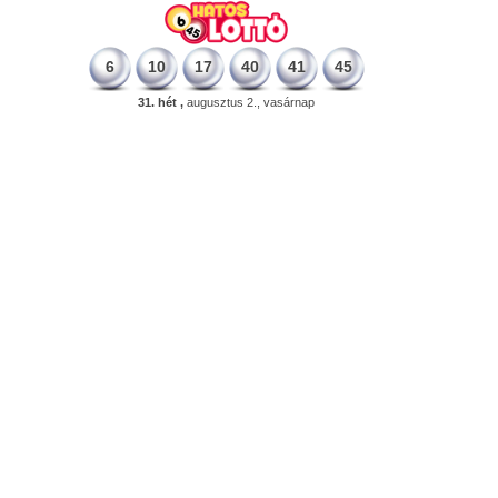
6
10
17
40
41
45
31. hét ,
augusztus 2., vasárnap