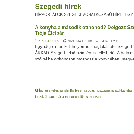
Szegedi hírek
HÍRPORTÁLOK SZEGEDI VONATKOZÁSÚ HÍREI EGY
A konyha a második otthonod? Dolgozz S
Trója Ételbár
SZEGED 365
|
2024. MÁJUS 08., SZERDA - 17:08
Egy ideje már két helyen is megtalálható Szeged
ÁRKÁD Szeged felső szintjén is fellelhető. A hatalm
szóval ha otthonoson mozogsz a konyhában, megyeget
Így lesz teljes az idei Borfeszt: csodás nosztalgia járatokkal utaz
fesztivál alatt, már a menetrendjük is megvan