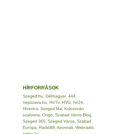
HÍRFORRÁSOK
Szeged.hu
,
Délmagyar
,
444
,
nepszava.hu
,
HírTv
,
HVG
,
hir24
,
Hírextra
,
Szeged Ma
,
Kolozsvári
szalonna
,
Origo
,
Szabad Város Blog
,
Szeged 365
,
Szeged Város
,
Szabad
Európa
,
Rádió88
,
Azonnali
,
Webrádió
,
index.hu