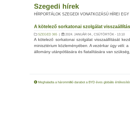
Szegedi hírek
HÍRPORTÁLOK SZEGEDI VONATKOZÁSÚ HÍREI EGY
A kötelező sorkatonai szolgálat visszaállí
SZEGED 365
|
2024. JANUÁR 04., CSÜTÖRTÖK - 13:10
A kötelező sorkatonai szolgálat visszaállítását 
minisztérium közleményében. A vezérkar úgy véli: a
állomány utánpótlására és fiatalítására van szükség, 
Meghaladta a hárommillió darabot a BYD éves globális értékesíté