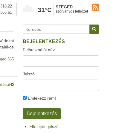
318,22
SZEGED
31°C
szórványos felhőzet
366,61
védelmi
BEJELENTKEZÉS
rtalékos
Felhasználói név:
ged 365
Jelszó
inkútnál
Emlékezz rám!
Elfelejtett jelszó