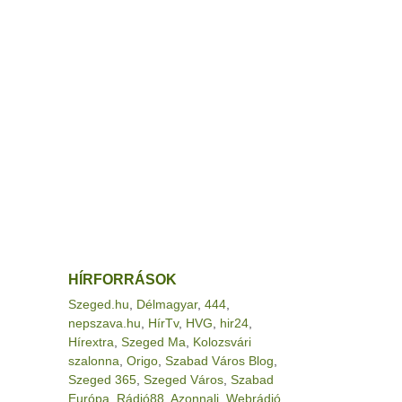
HÍRFORRÁSOK
Szeged.hu
,
Délmagyar
,
444
,
nepszava.hu
,
HírTv
,
HVG
,
hir24
,
Hírextra
,
Szeged Ma
,
Kolozsvári
szalonna
,
Origo
,
Szabad Város Blog
,
Szeged 365
,
Szeged Város
,
Szabad
Európa
,
Rádió88
,
Azonnali
,
Webrádió
,