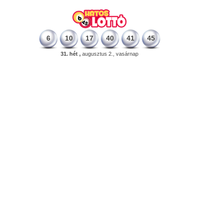
6
10
17
40
41
45
31. hét ,
augusztus 2., vasárnap