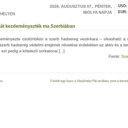
2026. AUGUSZTUS 07., PÉNTEK,
USD
IBOLYA NAPJA
EUR
 HELYEN
tását kezdeményezték ma Szerbiában
kezdeményezte csütörtökön a szerb hadsereg vezérkara – olvasható a 
 szerb hadsereg védelmi erejének növelése érdekében az aktív és a ta
ezt pedig a kötelező sorkatonai [...]
Forrás:
Sze
se
Füstölt egy busz a Vásárhelyi Pál utcában, pont a benz