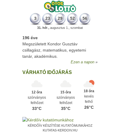
3
23
29
52
56
31. hét ,
augusztus 1., szombat
196 éve
Megszületett Kondor Gusztáv
csillagász, matematikus, egyetemi
tanár, akadémikus.
Ezen a napon
VÁRHATÓ IDŐJÁRÁS
18 óra
12 óra
15 óra
kevés
szórványos
szórványos
felhő
felhőzet
felhőzet
26°C
33°C
35°C
KÉRDŐÍV KÉSZÍTÉSE KUTATÓMUNKÁHOZ
KUTATAS-KERDOIV.HU