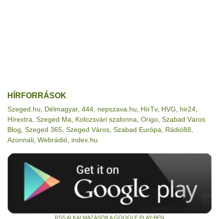
HÍRFORRÁSOK
Szeged.hu
,
Délmagyar
,
444
,
nepszava.hu
,
HírTv
,
HVG
,
hir24
,
Hírextra
,
Szeged Ma
,
Kolozsvári szalonna
,
Origo
,
Szabad Város
Blog
,
Szeged 365
,
Szeged Város
,
Szabad Európa
,
Rádió88
,
Azonnali
,
Webrádió
,
index.hu
RSS ALKALMAZÁSOK A GOOGLE PLAY-BEN