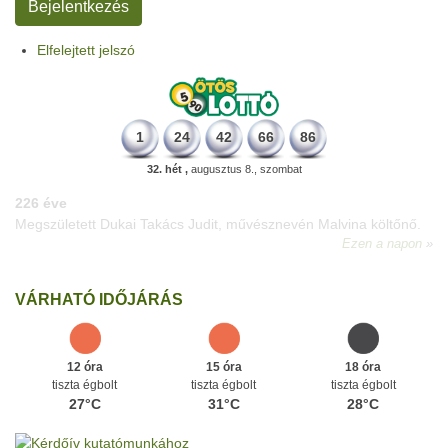
Elfelejtett jelszó
1
24
42
66
86
32. hét ,
augusztus 8., szombat
226 éve
Megszületett Dukai Takács Judit, művésznevén Malvina költőnő.
Ezen a napon
VÁRHATÓ IDŐJÁRÁS
12 óra
15 óra
18 óra
tiszta égbolt
tiszta égbolt
tiszta égbolt
27°C
31°C
28°C