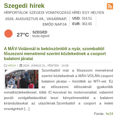
Szegedi hírek
HÍRPORTÁLOK SZEGEDI VONATKOZÁSÚ HÍREI EGY HELYEN
2026. AUGUSZTUS 09., VASÁRNAP,
USD
314,51
EMŐD NAPJA
EUR
363,65
SZEGED
27°C
tiszta égbolt
A MÁV-Volánnál is beköszöntött a nyár, szombattól
főszezoni menetrend szerint közlekednek a csoport
balatoni járatai
HIR24
|
2024. JÚNIUS 21., PÉNTEK - 14:09
Szombattól már a főszezoni menetrend
szerint közlekednek a MÁV-VOLÁN-csoport
balatoni járatai – közölték az MTI-vel. Ez
az előszezoni időszaknál gyakoribb
vonatközlekedéssel, több IC-kocsival és motorvonattal, valamint
javuló szolgáltatásokkal teszi kényelmesebbé a balatoni
kirándulásokat az utazóknak.Szombattól a csoport a keleti
országrészt [...]
Forrás:
hir24