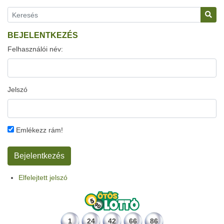
BEJELENTKEZÉS
Felhasználói név:
Jelszó
Emlékezz rám!
Elfelejtett jelszó
1
24
42
66
86