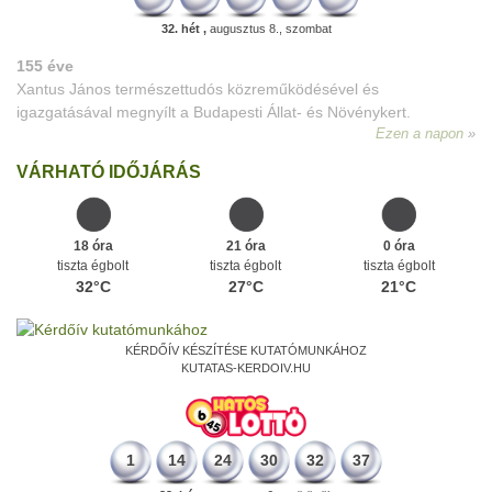
32. hét ,
augusztus 8., szombat
155 éve
Xantus János természettudós közreműködésével és
igazgatásával megnyílt a Budapesti Állat- és Növénykert.
Ezen a napon
VÁRHATÓ IDŐJÁRÁS
18 óra
21 óra
0 óra
tiszta égbolt
tiszta égbolt
tiszta égbolt
32°C
27°C
21°C
KÉRDŐÍV KÉSZÍTÉSE KUTATÓMUNKÁHOZ
KUTATAS-KERDOIV.HU
1
14
24
30
32
37