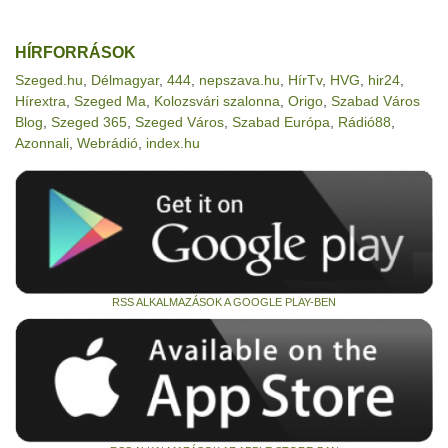
HÍRFORRÁSOK
Szeged.hu
,
Délmagyar
,
444
,
nepszava.hu
,
HírTv
,
HVG
,
hir24
,
Hírextra
,
Szeged Ma
,
Kolozsvári szalonna
,
Origo
,
Szabad Város
Blog
,
Szeged 365
,
Szeged Város
,
Szabad Európa
,
Rádió88
,
Azonnali
,
Webrádió
,
index.hu
RSS ALKALMAZÁSOK A GOOGLE PLAY-BEN