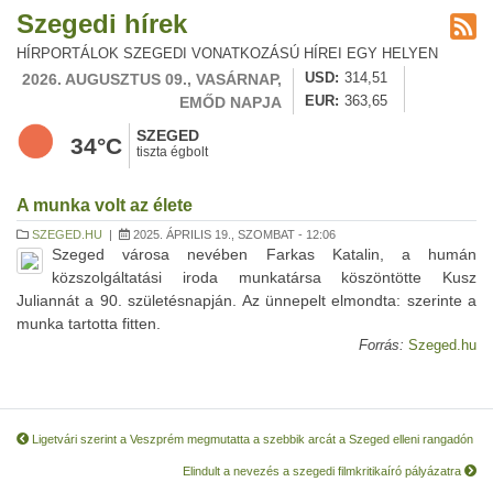
Szegedi hírek
HÍRPORTÁLOK SZEGEDI VONATKOZÁSÚ HÍREI EGY HELYEN
2026. AUGUSZTUS 09., VASÁRNAP,
USD
314,51
EMŐD NAPJA
EUR
363,65
SZEGED
34°C
tiszta égbolt
A munka volt az élete
SZEGED.HU
|
2025. ÁPRILIS 19., SZOMBAT - 12:06
Szeged városa nevében Farkas Katalin, a humán
közszolgáltatási iroda munkatársa köszöntötte Kusz
Juliannát a 90. születésnapján. Az ünnepelt elmondta: szerinte a
munka tartotta fitten.
Forrás:
Szeged.hu
Ligetvári szerint a Veszprém megmutatta a szebbik arcát a Szeged elleni rangadón
Elindult a nevezés a szegedi filmkritikaíró pályázatra