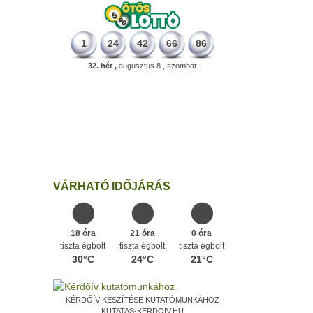
1
24
42
66
86
32. hét ,
augusztus 8., szombat
226 éve
Megszületett Dukai Takács Judit,
művésznevén Malvina költőnő.
Ezen a napon
VÁRHATÓ IDŐJÁRÁS
18 óra
21 óra
0 óra
tiszta égbolt
tiszta égbolt
tiszta égbolt
30°C
24°C
21°C
KÉRDŐÍV KÉSZÍTÉSE KUTATÓMUNKÁHOZ
KUTATAS-KERDOIV.HU