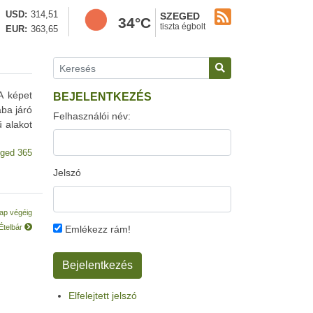
USD
314,51
SZEGED
34°C
tiszta égbolt
EUR
363,65
A képet
BEJELENTKEZÉS
ba járó
Felhasználói név:
ű alakot
ged 365
Jelszó
ap végéig
 Ételbár
Emlékezz rám!
Elfelejtett jelszó