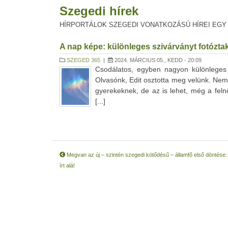
Szegedi hírek
HÍRPORTÁLOK SZEGEDI VONATKOZÁSÚ HÍREI EGY
A nap képe: különleges szivárványt fotóztak
SZEGED 365
|
2024. MÁRCIUS 05., KEDD - 20:09
Csodálatos, egyben nagyon különleges s
Olvasónk, Edit osztotta meg velünk. Nem
gyerekeknek, de az is lehet, még a felnő
[...]
Megvan az új – szintén szegedi kötődésű – államfő első döntése: 
írt alá!