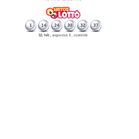
1
14
24
30
32
37
32. hét ,
augusztus 6., csütörtök