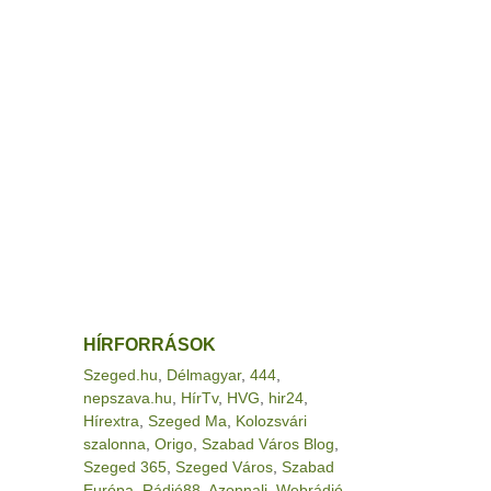
HÍRFORRÁSOK
Szeged.hu
,
Délmagyar
,
444
,
nepszava.hu
,
HírTv
,
HVG
,
hir24
,
Hírextra
,
Szeged Ma
,
Kolozsvári
szalonna
,
Origo
,
Szabad Város Blog
,
Szeged 365
,
Szeged Város
,
Szabad
Európa
,
Rádió88
,
Azonnali
,
Webrádió
,