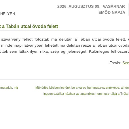
2026. AUGUSZTUS 09., VASÁRNAP,
EMŐD NAPJA
 HELYEN
 a Tabán utcai óvoda felett
zivárvány felhőt fotóztak ma délután a Tabán utcai óvoda felett. 
 mindennapi látványban lehetett ma délután része a Tabán utcai óvodá
ttek sem láttak ilyen ritka, szép égi jelenséget. Különleges felhőszer
Forrás:
Sze
mutatjuk, mit
Működés közben lestünk be a város hummusz-szentélyébe: a hón
ingyen szállítja házhoz az autentikus hummusz-tálait a Trója