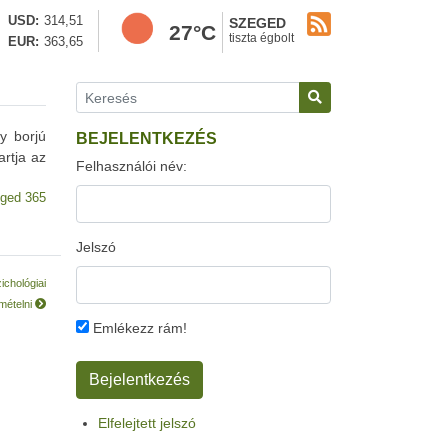
USD
314,51
SZEGED
27°C
tiszta égbolt
EUR
363,65
y borjú
BEJELENTKEZÉS
rtja az
Felhasználói név:
ged 365
Jelszó
ichológiai
smételni
Emlékezz rám!
Elfelejtett jelszó