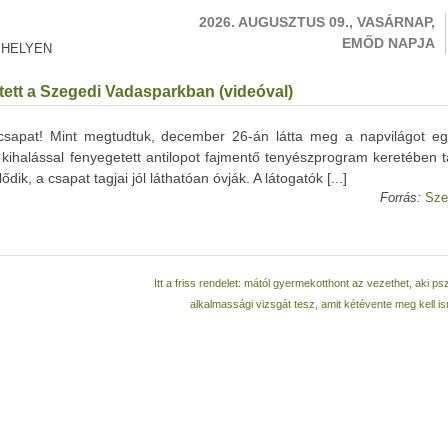
2026. AUGUSZTUS 09., VASÁRNAP,
EMŐD NAPJA
 HELYEN
tett a Szegedi Vadasparkban (videóval)
csapat! Mint megtudtuk, december 26-án látta meg a napvilágot eg
ihalással fenyegetett antilopot fajmentő tenyészprogram keretében ta
ik, a csapat tagjai jól láthatóan óvják. A látogatók [...]
Forrás:
Sze
Itt a friss rendelet: mától gyermekotthont az vezethet, aki psz
alkalmassági vizsgát tesz, amit kétévente meg kell i