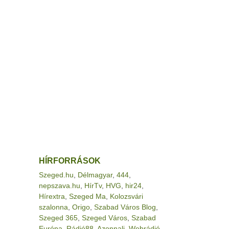
HÍRFORRÁSOK
Szeged.hu
,
Délmagyar
,
444
,
nepszava.hu
,
HírTv
,
HVG
,
hir24
,
Hírextra
,
Szeged Ma
,
Kolozsvári
szalonna
,
Origo
,
Szabad Város Blog
,
Szeged 365
,
Szeged Város
,
Szabad
Európa
,
Rádió88
,
Azonnali
,
Webrádió
,