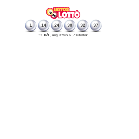
1
14
24
30
32
37
32. hét ,
augusztus 6., csütörtök