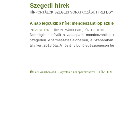
Szegedi hírek
HÍRPORTÁLOK SZEGEDI VONATKOZÁSÚ HÍREI EGY
A nap legcukibb híre: mendeszantilop szüle
SZEGED 365
|
2024. MÁRCIUS 01., PÉNTEK - 09:09
Nemrégiben bővült a vadasparki mendeszantilop 
Szegeden. A természetes élőhelyén, a Szaharában k
állatkert 2018 óta. A nőstény borjú egészségesen fejlőd
Férfi vízilabda ob I - Folytatás a középszakasszal - ELŐZETES