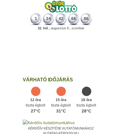
1
24
42
66
86
32. hét ,
augusztus 8., szombat
226 éve
Megszületett Dukai Takács Judit,
művésznevén Malvina költőnő.
Ezen a napon
VÁRHATÓ IDŐJÁRÁS
12 óra
15 óra
18 óra
tiszta égbolt
tiszta égbolt
tiszta égbolt
27°C
31°C
28°C
KÉRDŐÍV KÉSZÍTÉSE KUTATÓMUNKÁHOZ
KUTATAS-KERDOIV.HU