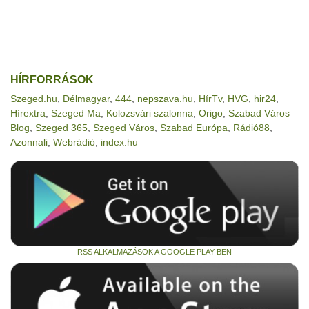
HÍRFORRÁSOK
Szeged.hu
,
Délmagyar
,
444
,
nepszava.hu
,
HírTv
,
HVG
,
hir24
,
Hírextra
,
Szeged Ma
,
Kolozsvári szalonna
,
Origo
,
Szabad Város
Blog
,
Szeged 365
,
Szeged Város
,
Szabad Európa
,
Rádió88
,
Azonnali
,
Webrádió
,
index.hu
RSS ALKALMAZÁSOK A GOOGLE PLAY-BEN