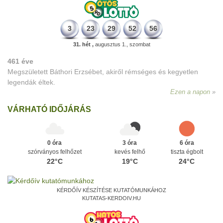
3
23
29
52
56
31. hét ,
augusztus 1., szombat
461 éve
Megszületett Báthori Erzsébet, akiről rémséges és kegyetlen
legendák éltek.
Ezen a napon
VÁRHATÓ IDŐJÁRÁS
0 óra
3 óra
6 óra
szórványos felhőzet
kevés felhő
tiszta égbolt
22°C
19°C
24°C
KÉRDŐÍV KÉSZÍTÉSE KUTATÓMUNKÁHOZ
KUTATAS-KERDOIV.HU