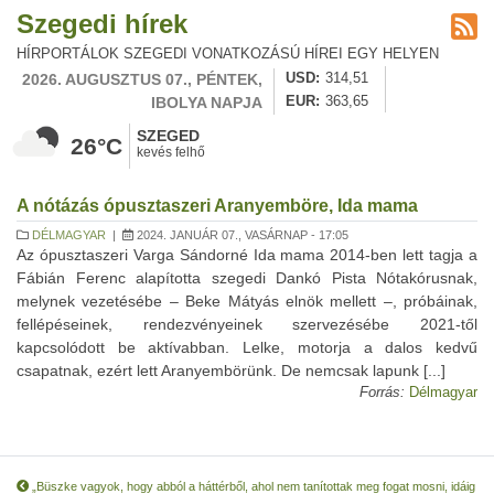
Szegedi hírek
HÍRPORTÁLOK SZEGEDI VONATKOZÁSÚ HÍREI EGY HELYEN
2026. AUGUSZTUS 07., PÉNTEK,
USD
314,51
IBOLYA NAPJA
EUR
363,65
SZEGED
26°C
kevés felhő
A nótázás ópusztaszeri Aranyemböre, Ida mama
DÉLMAGYAR
|
2024. JANUÁR 07., VASÁRNAP - 17:05
Az ópusztaszeri Varga Sándorné Ida mama 2014-ben lett tagja a
Fábián Ferenc alapította szegedi Dankó Pista Nótakórusnak,
melynek vezetésébe – Beke Mátyás elnök mellett –, próbáinak,
fellépéseinek, rendezvényeinek szervezésébe 2021-től
kapcsolódott be aktívabban. Lelke, motorja a dalos kedvű
csapatnak, ezért lett Aranyembörünk. De nemcsak lapunk [...]
Forrás:
Délmagyar
„Büszke vagyok, hogy abból a háttérből, ahol nem tanítottak meg fogat mosni, idáig