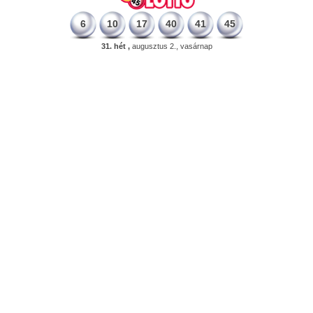
6
10
17
40
41
45
31. hét ,
augusztus 2., vasárnap