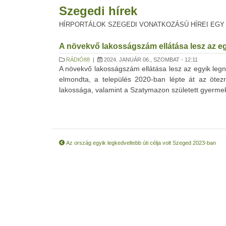
Szegedi hírek
HÍRPORTÁLOK SZEGEDI VONATKOZÁSÚ HÍREI EGY
A növekvő lakosságszám ellátása lesz az e
RÁDIÓ88
|
2024. JANUÁR 06., SZOMBAT - 12:11
A növekvő lakosságszám ellátása lesz az egyik leg
elmondta, a település 2020-ban lépte át az öte
lakossága, valamint a Szatymazon született gyermeke
Az ország egyik legkedveltebb úti célja volt Szeged 2023-ban