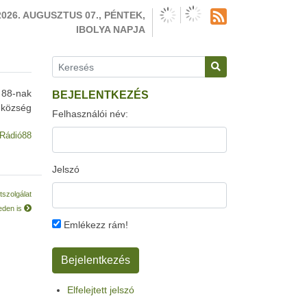
2026. AUGUSZTUS 07., PÉNTEK,
IBOLYA NAPJA
 88-nak
BEJELENTKEZÉS
 község
Felhasználói név:
Rádió88
Jelszó
tszolgálat
eden is
Emlékezz rám!
Elfelejtett jelszó