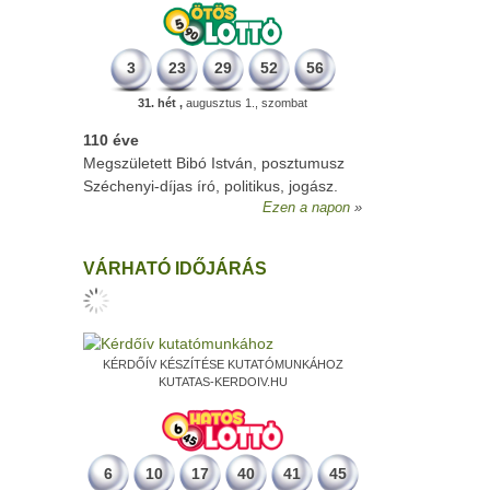
3
23
29
52
56
31. hét ,
augusztus 1., szombat
110 éve
Megszületett Bibó István, posztumusz
Széchenyi-díjas író, politikus, jogász.
Ezen a napon
VÁRHATÓ IDŐJÁRÁS
KÉRDŐÍV KÉSZÍTÉSE KUTATÓMUNKÁHOZ
KUTATAS-KERDOIV.HU
6
10
17
40
41
45