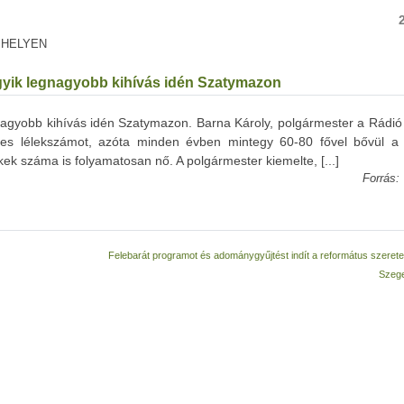
 HELYEN
gyik legnagyobb kihívás idén Szatymazon
nagyobb kihívás idén Szatymazon. Barna Károly, polgármester a Rádió
zres lélekszámot, azóta minden évben mintegy 60-80 fővel bővül a
k száma is folyamatosan nő. A polgármester kiemelte, [...]
Forrás:
Felebarát programot és adománygyűjtést indít a református szerete
Szeg