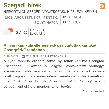
Szegedi hírek
HÍRPORTÁLOK SZEGEDI VONATKOZÁSÚ HÍREI EGY HELYEN
2026. AUGUSZTUS 07., PÉNTEK,
USD
314,51
IBOLYA NAPJA
EUR
363,65
SZEGED
37°C
kevés felhő
A nyári kánikula ellenére sokan nyújtották karjukat
Csongrád-Csanádban
RÁDIÓ88
|
2024. JÚNIUS 24., HÉTFŐ - 09:11
A nyári kánikula ellenére sokan nyújtották karjukat Csongrád-
Csanádban – közölte a Magyar Vöröskereszt vármegyei
szervezete. Több véradást tarthattak most is a remélt részvétel
felett. Leginkább a szentesi intézeti véradások hoztak kiemelkedő
eredményt. Június 17-e és június 23-a között 451 egészséges
véradó ment el életet menteni, a heti tervük [...]
Forrás:
Rádió88