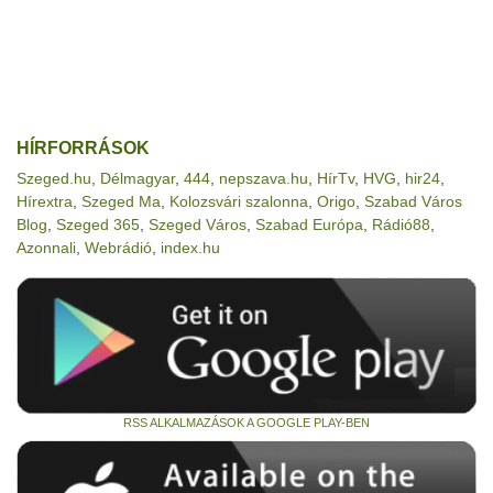
HÍRFORRÁSOK
Szeged.hu
,
Délmagyar
,
444
,
nepszava.hu
,
HírTv
,
HVG
,
hir24
,
Hírextra
,
Szeged Ma
,
Kolozsvári szalonna
,
Origo
,
Szabad Város
Blog
,
Szeged 365
,
Szeged Város
,
Szabad Európa
,
Rádió88
,
Azonnali
,
Webrádió
,
index.hu
RSS ALKALMAZÁSOK A GOOGLE PLAY-BEN