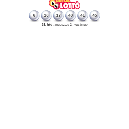
6
10
17
40
41
45
31. hét ,
augusztus 2., vasárnap