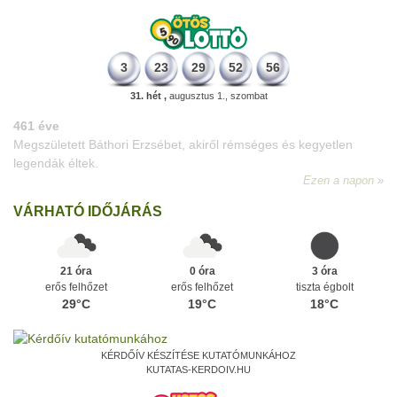
3
23
29
52
56
31. hét ,
augusztus 1., szombat
VÁRHATÓ IDŐJÁRÁS
21 óra
0 óra
3 óra
erős felhőzet
erős felhőzet
tiszta égbolt
29°C
19°C
18°C
KÉRDŐÍV KÉSZÍTÉSE KUTATÓMUNKÁHOZ
KUTATAS-KERDOIV.HU