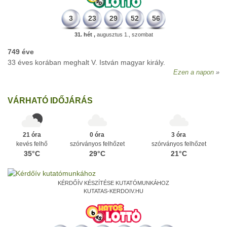
3
23
29
52
56
31. hét ,
augusztus 1., szombat
749 éve
33 éves korában meghalt V. István magyar király.
Ezen a napon
VÁRHATÓ IDŐJÁRÁS
21 óra
0 óra
3 óra
kevés felhő
szórványos felhőzet
szórványos felhőzet
35°C
29°C
21°C
KÉRDŐÍV KÉSZÍTÉSE KUTATÓMUNKÁHOZ
KUTATAS-KERDOIV.HU