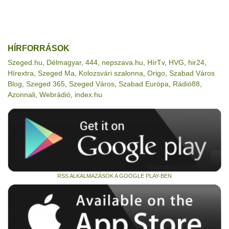
HÍRFORRÁSOK
Szeged.hu
,
Délmagyar
,
444
,
nepszava.hu
,
HírTv
,
HVG
,
hir24
,
Hírextra
,
Szeged Ma
,
Kolozsvári szalonna
,
Origo
,
Szabad Város
Blog
,
Szeged 365
,
Szeged Város
,
Szabad Európa
,
Rádió88
,
Azonnali
,
Webrádió
,
index.hu
RSS ALKALMAZÁSOK A GOOGLE PLAY-BEN