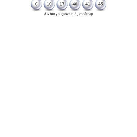
6
10
17
40
41
45
31. hét ,
augusztus 2., vasárnap