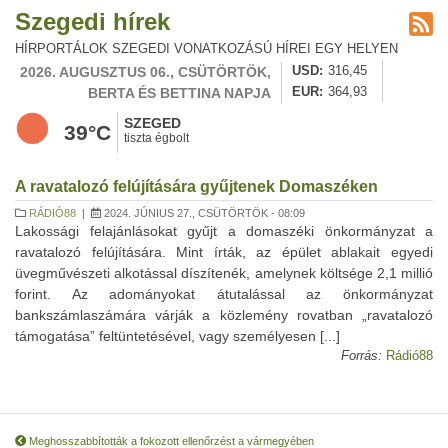
Szegedi hírek
HÍRPORTÁLOK SZEGEDI VONATKOZÁSÚ HÍREI EGY HELYEN
2026. AUGUSZTUS 06., CSÜTÖRTÖK,
USD
316,45
BERTA ÉS BETTINA NAPJA
EUR
364,93
SZEGED
39°C
tiszta égbolt
A ravatalozó felújítására gyűjtenek Domaszéken
RÁDIÓ88
|
2024. JÚNIUS 27., CSÜTÖRTÖK - 08:09
Lakossági felajánlásokat gyűjt a domaszéki önkormányzat a
ravatalozó felújítására. Mint írták, az épület ablakait egyedi
üvegművészeti alkotással díszítenék, amelynek költsége 2,1 millió
forint. Az adományokat átutalással az önkormányzat
bankszámlaszámára várják a közlemény rovatban „ravatalozó
támogatása” feltüntetésével, vagy személyesen [...]
Forrás:
Rádió88
Meghosszabbították a fokozott ellenőrzést a vármegyében