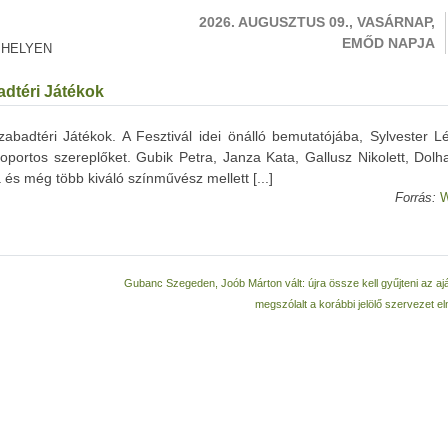
2026. AUGUSZTUS 09., VASÁRNAP,
EMŐD NAPJA
 HELYEN
adtéri Játékok
zabadtéri Játékok. A Fesztivál idei önálló bemutatójába, Sylvester L
rtos szereplőket. Gubik Petra, Janza Kata, Gallusz Nikolett, Dolhai 
és még több kiváló színművész mellett [...]
Forrás:
W
Gubanc Szegeden, Joób Márton vált: újra össze kell gyűjteni az aj
megszólalt a korábbi jelölő szervezet e