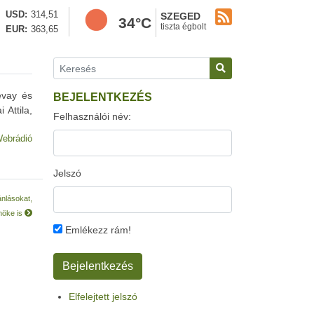
USD
314,51
SZEGED
34°C
tiszta égbolt
EUR
363,65
évay és
BEJELENTKEZÉS
Attila,
Felhasználói név:
ebrádió
Jelszó
ánlásokat,
lnöke is
Emlékezz rám!
Elfelejtett jelszó