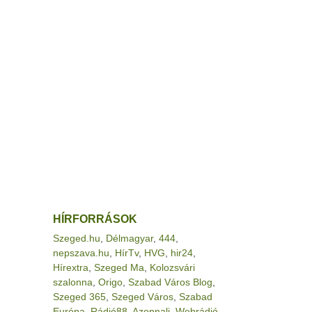
HÍRFORRÁSOK
Szeged.hu
,
Délmagyar
,
444
,
nepszava.hu
,
HírTv
,
HVG
,
hir24
,
Hírextra
,
Szeged Ma
,
Kolozsvári
szalonna
,
Origo
,
Szabad Város Blog
,
Szeged 365
,
Szeged Város
,
Szabad
Európa
,
Rádió88
,
Azonnali
,
Webrádió
,