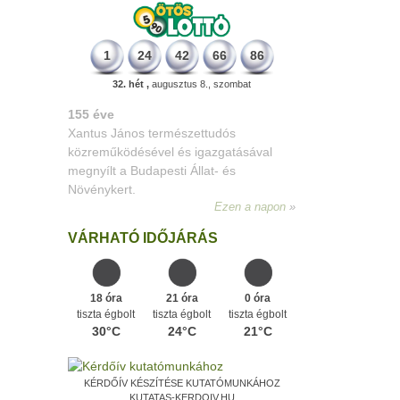
1
24
42
66
86
32. hét ,
augusztus 8., szombat
226 éve
Megszületett Dukai Takács Judit,
művésznevén Malvina költőnő.
Ezen a napon
VÁRHATÓ IDŐJÁRÁS
18 óra
21 óra
0 óra
tiszta égbolt
tiszta égbolt
tiszta égbolt
30°C
24°C
21°C
KÉRDŐÍV KÉSZÍTÉSE KUTATÓMUNKÁHOZ
KUTATAS-KERDOIV.HU