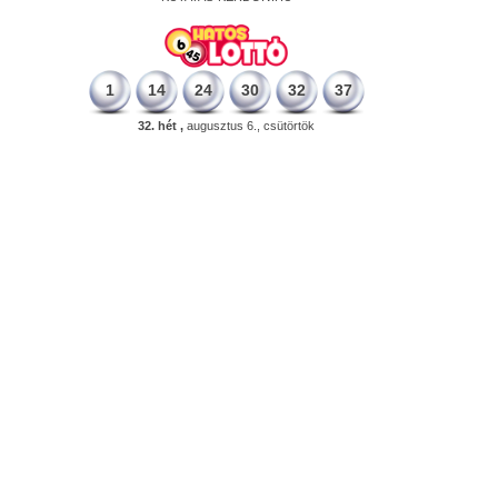
1
14
24
30
32
37
32. hét ,
augusztus 6., csütörtök