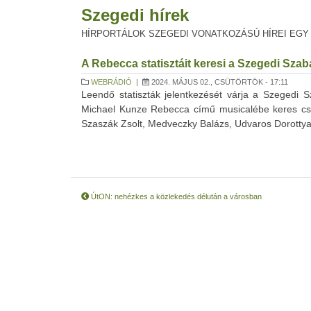
Szegedi hírek
HÍRPORTÁLOK SZEGEDI VONATKOZÁSÚ HÍREI EGY
A Rebecca statisztáit keresi a Szegedi Szab
WEBRÁDIÓ
|
2024. MÁJUS 02., CSÜTÖRTÖK - 17:11
Leendő statiszták jelentkezését várja a Szegedi S
Michael Kunze Rebecca című musicalébe keres csopo
Szaszák Zsolt, Medveczky Balázs, Udvaros Dorottya 
ÚtON: nehézkes a közlekedés délután a városban