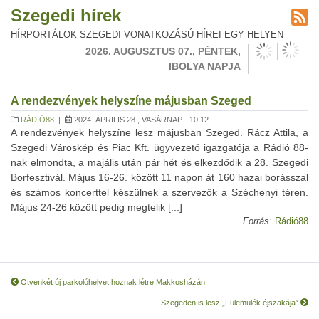
Szegedi hírek
HÍRPORTÁLOK SZEGEDI VONATKOZÁSÚ HÍREI EGY HELYEN
2026. AUGUSZTUS 07., PÉNTEK,
IBOLYA NAPJA
A rendezvények helyszíne májusban Szeged
RÁDIÓ88
|
2024. ÁPRILIS 28., VASÁRNAP - 10:12
A rendezvények helyszíne lesz májusban Szeged. Rácz Attila, a
Szegedi Városkép és Piac Kft. ügyvezető igazgatója a Rádió 88-
nak elmondta, a majális után pár hét és elkezdődik a 28. Szegedi
Borfesztivál. Május 16-26. között 11 napon át 160 hazai borásszal
és számos koncerttel készülnek a szervezők a Széchenyi téren.
Május 24-26 között pedig megtelik [...]
Forrás:
Rádió88
Ötvenkét új parkolóhelyet hoznak létre Makkosházán
Szegeden is lesz „Fülemülék éjszakája”