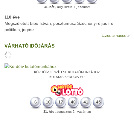
31. hét ,
augusztus 1., szombat
110 éve
Megszületett Bibó István, posztumusz Széchenyi-díjas író,
politikus, jogász.
Ezen a napon
VÁRHATÓ IDŐJÁRÁS
KÉRDŐÍV KÉSZÍTÉSE KUTATÓMUNKÁHOZ
KUTATAS-KERDOIV.HU
6
10
17
40
41
45
31. hét ,
augusztus 2., vasárnap