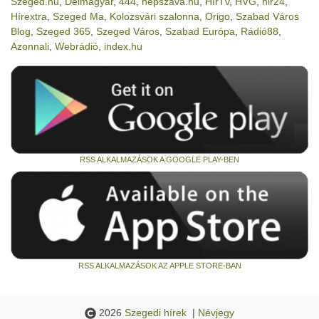
Szeged.hu
,
Délmagyar
,
444
,
nepszava.hu
,
HírTv
,
HVG
,
hir24
,
Hírextra
,
Szeged Ma
,
Kolozsvári szalonna
,
Origo
,
Szabad Város
Blog
,
Szeged 365
,
Szeged Város
,
Szabad Európa
,
Rádió88
,
Azonnali
,
Webrádió
,
index.hu
RSS ALKALMAZÁSOK A GOOGLE PLAY-BEN
RSS ALKALMAZÁSOK AZ APPLE STORE-BAN
2026
Szegedi hírek
|
Névjegy