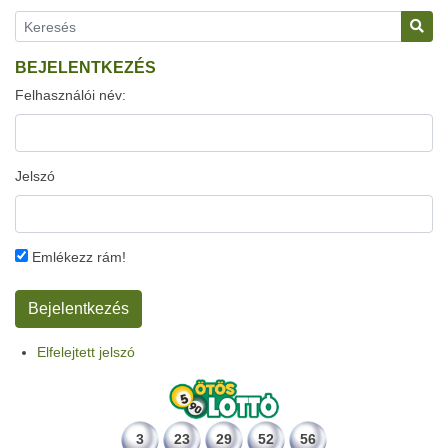
BEJELENTKEZÉS
Felhasználói név:
Jelszó
Emlékezz rám!
Elfelejtett jelszó
3
23
29
52
56