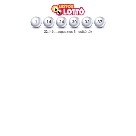
1
14
24
30
32
37
32. hét ,
augusztus 6., csütörtök