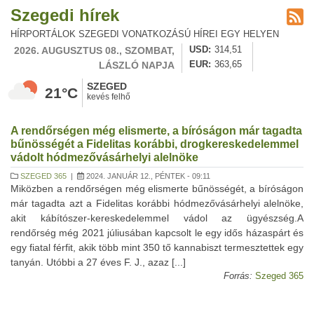
Szegedi hírek
HÍRPORTÁLOK SZEGEDI VONATKOZÁSÚ HÍREI EGY HELYEN
2026. AUGUSZTUS 08., SZOMBAT,
USD
314,51
LÁSZLÓ NAPJA
EUR
363,65
SZEGED
21°C
kevés felhő
A rendőrségen még elismerte, a bíróságon már tagadta
bűnösségét a Fidelitas korábbi, drogkereskedelemmel
vádolt hódmezővásárhelyi alelnöke
SZEGED 365
|
2024. JANUÁR 12., PÉNTEK - 09:11
Miközben a rendőrségen még elismerte bűnösségét, a bíróságon
már tagadta azt a Fidelitas korábbi hódmezővásárhelyi alelnöke,
akit kábítószer-kereskedelemmel vádol az ügyészség.A
rendőrség még 2021 júliusában kapcsolt le egy idős házaspárt és
egy fiatal férfit, akik több mint 350 tő kannabiszt termesztettek egy
tanyán. Utóbbi a 27 éves F. J., azaz [...]
Forrás:
Szeged 365