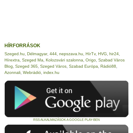
HÍRFORRÁSOK
Szeged.hu
,
Délmagyar
,
444
,
nepszava.hu
,
HírTv
,
HVG
,
hir24
,
Hírextra
,
Szeged Ma
,
Kolozsvári szalonna
,
Origo
,
Szabad Város
Blog
,
Szeged 365
,
Szeged Város
,
Szabad Európa
,
Rádió88
,
Azonnali
,
Webrádió
,
index.hu
RSS ALKALMAZÁSOK A GOOGLE PLAY-BEN