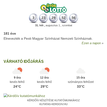
3
23
29
52
56
31. hét ,
augusztus 1., szombat
181 éve
Elnevezték a Pesti Magyar Színházat Nemzeti Színháznak.
Ezen a napon
VÁRHATÓ IDŐJÁRÁS
9 óra
12 óra
15 óra
kevés felhő
kevés felhő
szórványos felhőzet
24°C
29°C
33°C
KÉRDŐÍV KÉSZÍTÉSE KUTATÓMUNKÁHOZ
KUTATAS-KERDOIV.HU