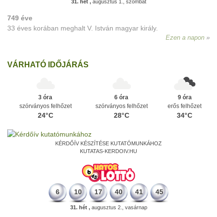
31. hét ,
augusztus 1., szombat
749 éve
33 éves korában meghalt V. István magyar király.
Ezen a napon
VÁRHATÓ IDŐJÁRÁS
3 óra
6 óra
9 óra
szórványos felhőzet
szórványos felhőzet
erős felhőzet
24°C
28°C
34°C
KÉRDŐÍV KÉSZÍTÉSE KUTATÓMUNKÁHOZ
KUTATAS-KERDOIV.HU
6
10
17
40
41
45
31. hét ,
augusztus 2., vasárnap