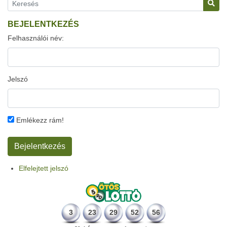
BEJELENTKEZÉS
Felhasználói név:
Jelszó
Emlékezz rám!
Elfelejtett jelszó
3
23
29
52
56