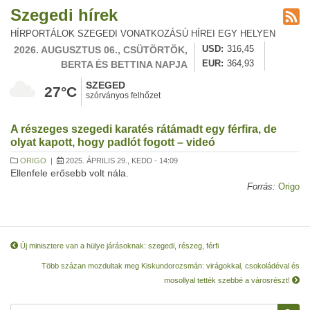
Szegedi hírek
HÍRPORTÁLOK SZEGEDI VONATKOZÁSÚ HÍREI EGY HELYEN
2026. AUGUSZTUS 06., CSÜTÖRTÖK,
USD
316,45
BERTA ÉS BETTINA NAPJA
EUR
364,93
SZEGED
27°C
szórványos felhőzet
A részeges szegedi karatés rátámadt egy férfira, de
olyat kapott, hogy padlót fogott – videó
ORIGO
|
2025. ÁPRILIS 29., KEDD - 14:09
Ellenfele erősebb volt nála.
Forrás:
Origo
Új minisztere van a hülye járásoknak: szegedi, részeg, férfi
Több százan mozdultak meg Kiskundorozsmán: virágokkal, csokoládéval és
mosollyal tették szebbé a városrészt!