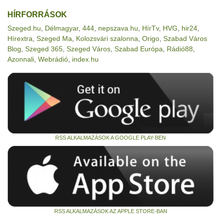
HÍRFORRÁSOK
Szeged.hu
,
Délmagyar
,
444
,
nepszava.hu
,
HírTv
,
HVG
,
hir24
,
Hírextra
,
Szeged Ma
,
Kolozsvári szalonna
,
Origo
,
Szabad Város
Blog
,
Szeged 365
,
Szeged Város
,
Szabad Európa
,
Rádió88
,
Azonnali
,
Webrádió
,
index.hu
RSS ALKALMAZÁSOK A GOOGLE PLAY-BEN
RSS ALKALMAZÁSOK AZ APPLE STORE-BAN