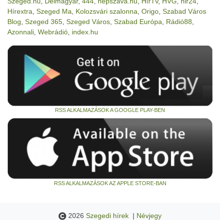
Szeged.hu
,
Délmagyar
,
444
,
nepszava.hu
,
HírTv
,
HVG
,
hir24
,
Hírextra
,
Szeged Ma
,
Kolozsvári szalonna
,
Origo
,
Szabad Város
Blog
,
Szeged 365
,
Szeged Város
,
Szabad Európa
,
Rádió88
,
Azonnali
,
Webrádió
,
index.hu
RSS ALKALMAZÁSOK A GOOGLE PLAY-BEN
RSS ALKALMAZÁSOK AZ APPLE STORE-BAN
2026
Szegedi hírek
|
Névjegy