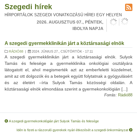
Szegedi hírek
HÍRPORTÁLOK SZEGEDI VONATKOZÁSÚ HÍREI EGY HELYEN
2026. AUGUSZTUS 07., PÉNTEK,
IBOLYA NAPJA
A szegedi gyermekklinikán járt a köztársasági elnök
RÁDIÓ88
|
2024. JÚNIUS 27., CSÜTÖRTÖK - 17:11
A szegedi gyermekklinikán járt a köztársasági elnök. Sulyok
Tamás és felesége a gyermekklinika onkológiai osztályára
látogatott el, ahol megismerték azt az emberfeletti küzdelmet,
amit az ott dolgozók és a betegek együtt folytatnak a gyógyulásért
és az életért –írta Sulyok Tamás közösségi oldalán. A
köztársasági elnök elmondása szerint a gyermekonkológián [...]
Forrás:
Rádió88
A szegedi gyermekonkológián járt Sulyok Tamás és felesége
Idén is fizeti a rászoruló gyerekek nyári étkezését a szegedi önkormányzat