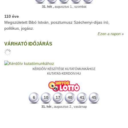
31. hét ,
augusztus 1., szombat
110 éve
Megszületett Bibó István, posztumusz Széchenyi-díjas író,
politikus, jogász.
Ezen a napon
VÁRHATÓ IDŐJÁRÁS
KÉRDŐÍV KÉSZÍTÉSE KUTATÓMUNKÁHOZ
KUTATAS-KERDOIV.HU
6
10
17
40
41
45
31. hét ,
augusztus 2., vasárnap