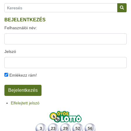
BEJELENTKEZÉS
Felhasználói név:
Jelszó
Emlékezz rám!
Elfelejtett jelszó
3
23
29
52
56