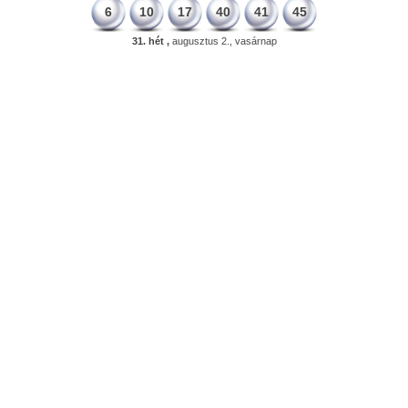
6
10
17
40
41
45
31. hét ,
augusztus 2., vasárnap