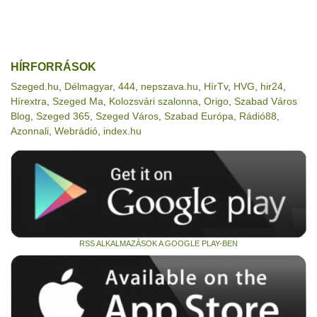
HÍRFORRÁSOK
Szeged.hu
,
Délmagyar
,
444
,
nepszava.hu
,
HírTv
,
HVG
,
hir24
,
Hírextra
,
Szeged Ma
,
Kolozsvári szalonna
,
Origo
,
Szabad Város
Blog
,
Szeged 365
,
Szeged Város
,
Szabad Európa
,
Rádió88
,
Azonnali
,
Webrádió
,
index.hu
RSS ALKALMAZÁSOK A GOOGLE PLAY-BEN