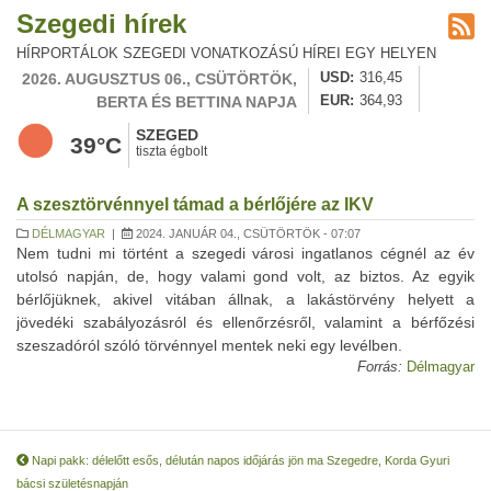
Szegedi hírek
HÍRPORTÁLOK SZEGEDI VONATKOZÁSÚ HÍREI EGY HELYEN
2026. AUGUSZTUS 06., CSÜTÖRTÖK,
USD
316,45
BERTA ÉS BETTINA NAPJA
EUR
364,93
SZEGED
39°C
tiszta égbolt
A szesztörvénnyel támad a bérlőjére az IKV
DÉLMAGYAR
|
2024. JANUÁR 04., CSÜTÖRTÖK - 07:07
Nem tudni mi történt a szegedi városi ingatlanos cégnél az év
utolsó napján, de, hogy valami gond volt, az biztos. Az egyik
bérlőjüknek, akivel vitában állnak, a lakástörvény helyett a
jövedéki szabályozásról és ellenőrzésről, valamint a bérfőzési
szeszadóról szóló törvénnyel mentek neki egy levélben.
Forrás:
Délmagyar
Napi pakk: délelőtt esős, délután napos időjárás jön ma Szegedre, Korda Gyuri
bácsi születésnapján