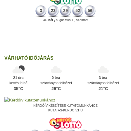
3
23
29
52
56
31. hét ,
augusztus 1., szombat
498 éve
A szávaszentdemeteri-nagyolaszi győzelem, ahol a magyarok
utoljára győzték le a törököket Mohács előtt.
Ezen a napon
VÁRHATÓ IDŐJÁRÁS
21 óra
0 óra
3 óra
kevés felhő
szórványos felhőzet
szórványos felhőzet
35°C
29°C
21°C
KÉRDŐÍV KÉSZÍTÉSE KUTATÓMUNKÁHOZ
KUTATAS-KERDOIV.HU