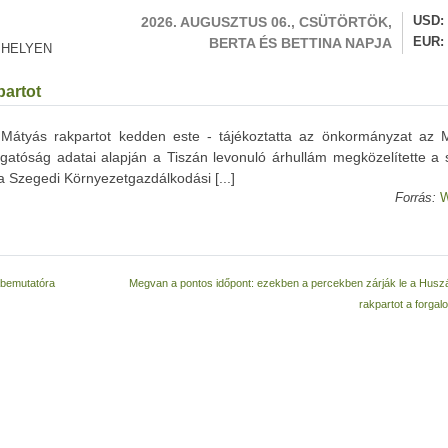
2026. AUGUSZTUS 06., CSÜTÖRTÖK,
USD
BERTA ÉS BETTINA NAPJA
EUR
 HELYEN
partot
 Mátyás rakpartot kedden este - tájékoztatta az önkormányzat az M
zgatóság adatai alapján a Tiszán levonuló árhullám megközelítette a 
 a Szegedi Környezetgazdálkodási [...]
Forrás:
W
abemutatóra
Megvan a pontos időpont: ezekben a percekben zárják le a Husz
rakpartot a forgal