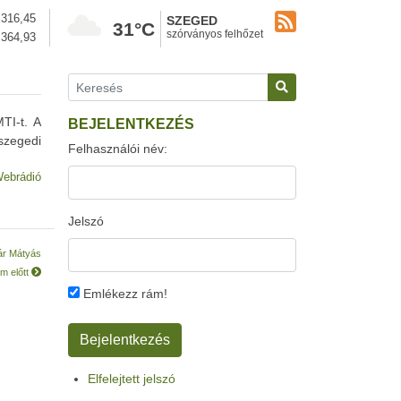
316,45
SZEGED
31°C
szórványos felhőzet
364,93
TI-t. A
BEJELENTKEZÉS
szegedi
Felhasználói név:
ebrádió
Jelszó
ár Mátyás
om előtt
Emlékezz rám!
Elfelejtett jelszó