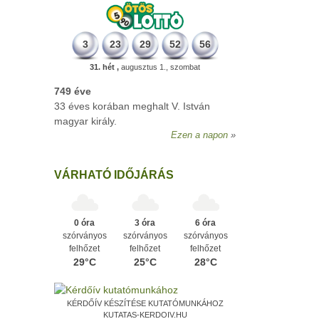
3
23
29
52
56
31. hét ,
augusztus 1., szombat
VÁRHATÓ IDŐJÁRÁS
0 óra
3 óra
6 óra
szórványos
szórványos
szórványos
felhőzet
felhőzet
felhőzet
29°C
25°C
28°C
KÉRDŐÍV KÉSZÍTÉSE KUTATÓMUNKÁHOZ
KUTATAS-KERDOIV.HU