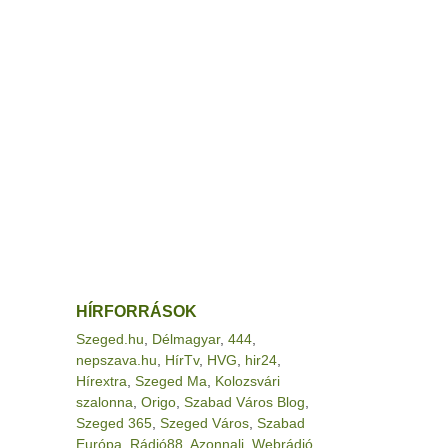
HÍRFORRÁSOK
Szeged.hu
,
Délmagyar
,
444
,
nepszava.hu
,
HírTv
,
HVG
,
hir24
,
Hírextra
,
Szeged Ma
,
Kolozsvári
szalonna
,
Origo
,
Szabad Város Blog
,
Szeged 365
,
Szeged Város
,
Szabad
Európa
,
Rádió88
,
Azonnali
,
Webrádió
,