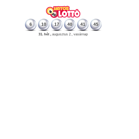
6
10
17
40
41
45
31. hét ,
augusztus 2., vasárnap