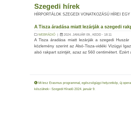
Szegedi hírek
HÍRPORTÁLOK SZEGEDI VONATKOZÁSÚ HÍREI EGY
A Tisza áradása miatt lezárják a szegedi rak
WEBRÁDIÓ
|
2024. JANUÁR 09., KEDD - 18:11
A Tisza áradása miatt lezárják a szegedi Huszár
közlemény szerint az Alsó-Tisza-vidéki Vízügyi Iga
alsó rakpart szintjét, azaz az 560 centimétert. Ezért
Mi lesz Erasmus programmal, egészségügyi helyzetkép, új oper
készülnek– Szegedi Híradó 2024. január 9.