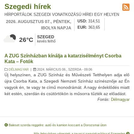
Szegedi hírek
HÍRPORTÁLOK SZEGEDI VONATKOZÁSÚ HÍREI EGY HELYEN
2026. AUGUSZTUS 07., PÉNTEK,
USD
314,51
IBOLYA NAPJA
EUR
363,65
SZEGED
26°C
kevés felhő
A ZUG Színházban kínálja a katarzisélményt Csorba
Kata – Fotók
DÉLMAGYAR
|
2024. MÁRCIUS 06., SZERDA - 09:06
Új helyszínen, a ZUG Színház és Művészeti Tetthelyen adja elő
újra Csorba Kata, a Szegedi Nemzeti Színház színésznője az Én
vagyok én, te vagy te című monodrámát. A nagy érdeklődés miatt
két estén, szerdán és csütörtökön is műsorra tűzték az előadást.
Forrás:
Délmagyar
Baleset szerda reggelre: autó és kamion koccant a Dorozsmai úton
Már februárban végeztek a tavaszi nagytakarítással Szegeden