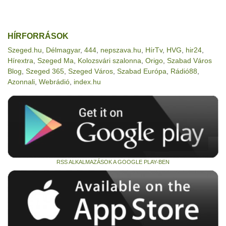
HÍRFORRÁSOK
Szeged.hu
,
Délmagyar
,
444
,
nepszava.hu
,
HírTv
,
HVG
,
hir24
,
Hírextra
,
Szeged Ma
,
Kolozsvári szalonna
,
Origo
,
Szabad Város
Blog
,
Szeged 365
,
Szeged Város
,
Szabad Európa
,
Rádió88
,
Azonnali
,
Webrádió
,
index.hu
RSS ALKALMAZÁSOK A GOOGLE PLAY-BEN