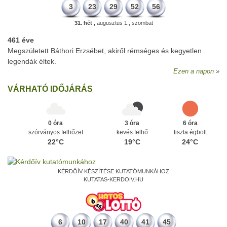
3
23
29
52
56
31. hét ,
augusztus 1., szombat
461 éve
Megszületett Báthori Erzsébet, akiről rémséges és kegyetlen
legendák éltek.
Ezen a napon
VÁRHATÓ IDŐJÁRÁS
0 óra
3 óra
6 óra
szórványos felhőzet
kevés felhő
tiszta égbolt
22°C
19°C
24°C
KÉRDŐÍV KÉSZÍTÉSE KUTATÓMUNKÁHOZ
KUTATAS-KERDOIV.HU
6
10
17
40
41
45