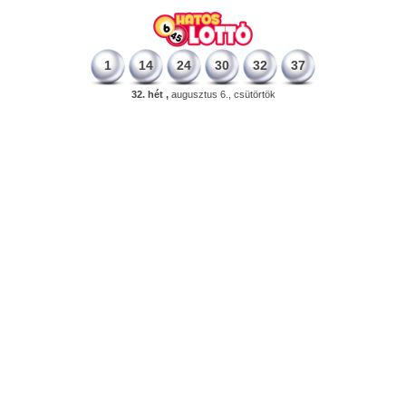
1
14
24
30
32
37
32. hét ,
augusztus 6., csütörtök