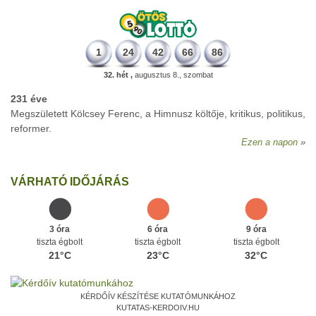
1
24
42
66
86
32. hét ,
augusztus 8., szombat
231 éve
Megszületett Kölcsey Ferenc, a Himnusz költője, kritikus, politikus,
reformer.
Ezen a napon
VÁRHATÓ IDŐJÁRÁS
3 óra
6 óra
9 óra
tiszta égbolt
tiszta égbolt
tiszta égbolt
21°C
23°C
32°C
KÉRDŐÍV KÉSZÍTÉSE KUTATÓMUNKÁHOZ
KUTATAS-KERDOIV.HU