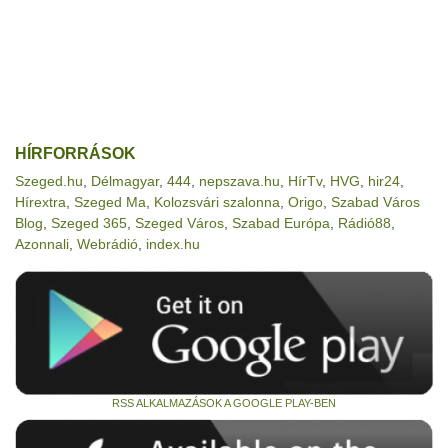
HÍRFORRÁSOK
Szeged.hu
,
Délmagyar
,
444
,
nepszava.hu
,
HírTv
,
HVG
,
hir24
,
Hírextra
,
Szeged Ma
,
Kolozsvári szalonna
,
Origo
,
Szabad Város
Blog
,
Szeged 365
,
Szeged Város
,
Szabad Európa
,
Rádió88
,
Azonnali
,
Webrádió
,
index.hu
RSS ALKALMAZÁSOK A GOOGLE PLAY-BEN