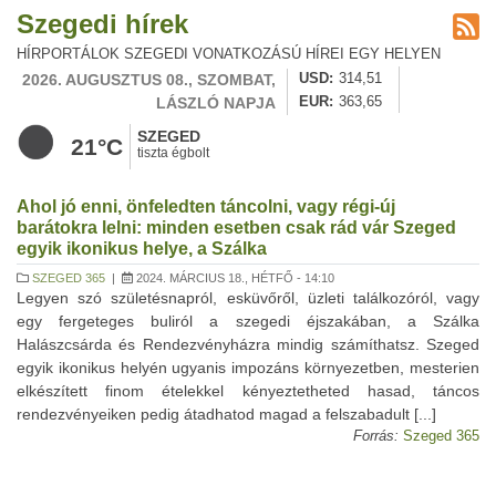
Szegedi hírek
HÍRPORTÁLOK SZEGEDI VONATKOZÁSÚ HÍREI EGY HELYEN
2026. AUGUSZTUS 08., SZOMBAT,
USD
314,51
LÁSZLÓ NAPJA
EUR
363,65
SZEGED
21°C
tiszta égbolt
Ahol jó enni, önfeledten táncolni, vagy régi-új
barátokra lelni: minden esetben csak rád vár Szeged
egyik ikonikus helye, a Szálka
SZEGED 365
|
2024. MÁRCIUS 18., HÉTFŐ - 14:10
Legyen szó születésnapról, esküvőről, üzleti találkozóról, vagy
egy fergeteges buliról a szegedi éjszakában, a Szálka
Halászcsárda és Rendezvényházra mindig számíthatsz. Szeged
egyik ikonikus helyén ugyanis impozáns környezetben, mesterien
elkészített finom ételekkel kényeztetheted hasad, táncos
rendezvényeiken pedig átadhatod magad a felszabadult [...]
Forrás:
Szeged 365