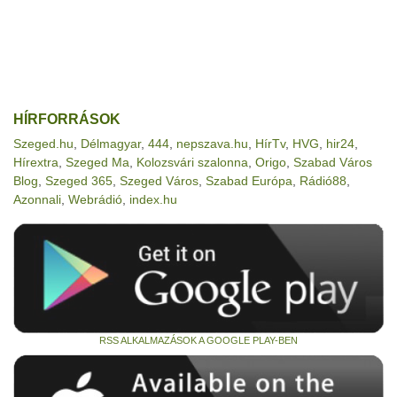
HÍRFORRÁSOK
Szeged.hu
,
Délmagyar
,
444
,
nepszava.hu
,
HírTv
,
HVG
,
hir24
,
Hírextra
,
Szeged Ma
,
Kolozsvári szalonna
,
Origo
,
Szabad Város
Blog
,
Szeged 365
,
Szeged Város
,
Szabad Európa
,
Rádió88
,
Azonnali
,
Webrádió
,
index.hu
RSS ALKALMAZÁSOK A GOOGLE PLAY-BEN