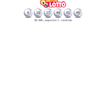
6
10
17
40
41
45
31. hét ,
augusztus 2., vasárnap