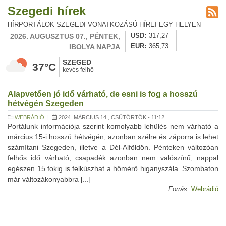
Szegedi hírek
HÍRPORTÁLOK SZEGEDI VONATKOZÁSÚ HÍREI EGY HELYEN
2026. AUGUSZTUS 07., PÉNTEK,
USD
317,27
IBOLYA NAPJA
EUR
365,73
SZEGED
37°C
kevés felhő
Alapvetően jó idő várható, de esni is fog a hosszú
hétvégén Szegeden
WEBRÁDIÓ
|
2024. MÁRCIUS 14., CSÜTÖRTÖK - 11:12
Portálunk információja szerint komolyabb lehülés nem várható a
március 15-i hosszú hétvégén, azonban szélre és záporra is lehet
számítani Szegeden, illetve a Dél-Alföldön. Pénteken változóan
felhős idő várható, csapadék azonban nem valószínű, nappal
egészen 15 fokig is felkúszhat a hőmérő higanyszála. Szombaton
már változákonyabbra [...]
Forrás:
Webrádió