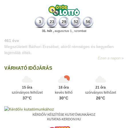
3
23
29
52
56
31. hét ,
augusztus 1., szombat
VÁRHATÓ IDŐJÁRÁS
15 óra
18 óra
21 óra
szórványos felhőzet
kevés felhő
szórványos felhőzet
37°C
30°C
26°C
KÉRDŐÍV KÉSZÍTÉSE KUTATÓMUNKÁHOZ
KUTATAS-KERDOIV.HU