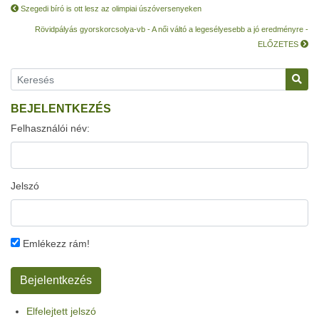
Szegedi bíró is ott lesz az olimpiai úszóversenyeken
Rövidpályás gyorskorcsolya-vb - A női váltó a legesélyesebb a jó eredményre -
ELŐZETES
BEJELENTKEZÉS
Felhasználói név:
Jelszó
Emlékezz rám!
Elfelejtett jelszó