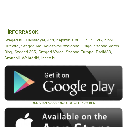
HÍRFORRÁSOK
Szeged.hu
,
Délmagyar
,
444
,
nepszava.hu
,
HírTv
,
HVG
,
hir24
,
Hírextra
,
Szeged Ma
,
Kolozsvári szalonna
,
Origo
,
Szabad Város
Blog
,
Szeged 365
,
Szeged Város
,
Szabad Európa
,
Rádió88
,
Azonnali
,
Webrádió
,
index.hu
RSS ALKALMAZÁSOK A GOOGLE PLAY-BEN