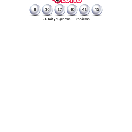
6
10
17
40
41
45
31. hét ,
augusztus 2., vasárnap