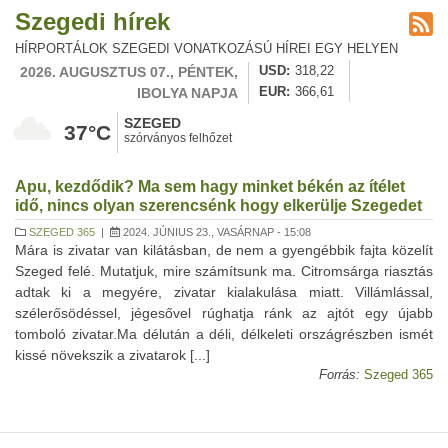
Szegedi hírek
HÍRPORTÁLOK SZEGEDI VONATKOZÁSÚ HÍREI EGY HELYEN
2026. AUGUSZTUS 07., PÉNTEK,
USD
318,22
IBOLYA NAPJA
EUR
366,61
SZEGED
37°C
szórványos felhőzet
Apu, kezdődik? Ma sem hagy minket békén az ítélet
idő, nincs olyan szerencsénk hogy elkerülje Szegedet
SZEGED 365
|
2024. JÚNIUS 23., VASÁRNAP - 15:08
Mára is zivatar van kilátásban, de nem a gyengébbik fajta közelít
Szeged felé. Mutatjuk, mire számítsunk ma. Citromsárga riasztás
adtak ki a megyére, zivatar kialakulása miatt. Villámlással,
szélerősödéssel, jégesővel rúghatja ránk az ajtót egy újabb
tomboló zivatar.Ma délután a déli, délkeleti országrészben ismét
kissé növekszik a zivatarok [...]
Forrás:
Szeged 365