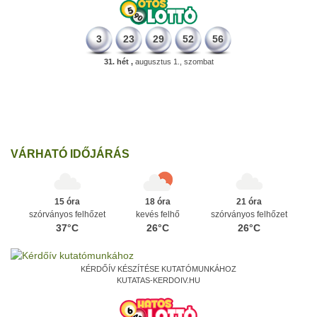
3
23
29
52
56
31. hét ,
augusztus 1., szombat
196 éve
Megszületett Kondor Gusztáv csillagász, matematikus, egyetemi
tanár, akadémikus.
Ezen a napon
VÁRHATÓ IDŐJÁRÁS
15 óra
18 óra
21 óra
szórványos felhőzet
kevés felhő
szórványos felhőzet
37°C
26°C
26°C
KÉRDŐÍV KÉSZÍTÉSE KUTATÓMUNKÁHOZ
KUTATAS-KERDOIV.HU