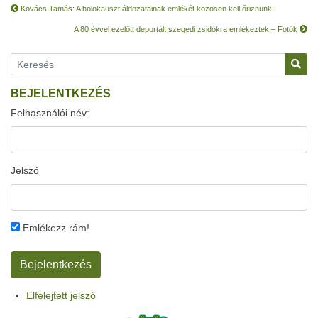
Kovács Tamás: A holokauszt áldozatainak emlékét közösen kell őriznünk!
A 80 évvel ezelőtt deportált szegedi zsidókra emlékeztek – Fotók
BEJELENTKEZÉS
Felhasználói név:
Jelszó
Emlékezz rám!
Elfelejtett jelszó