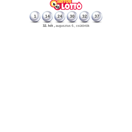
1
14
24
30
32
37
32. hét ,
augusztus 6., csütörtök