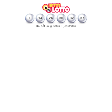
1
14
24
30
32
37
32. hét ,
augusztus 6., csütörtök