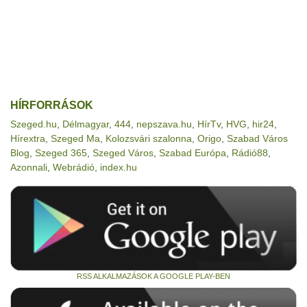
HÍRFORRÁSOK
Szeged.hu
,
Délmagyar
,
444
,
nepszava.hu
,
HírTv
,
HVG
,
hir24
,
Hírextra
,
Szeged Ma
,
Kolozsvári szalonna
,
Origo
,
Szabad Város
Blog
,
Szeged 365
,
Szeged Város
,
Szabad Európa
,
Rádió88
,
Azonnali
,
Webrádió
,
index.hu
RSS ALKALMAZÁSOK A GOOGLE PLAY-BEN