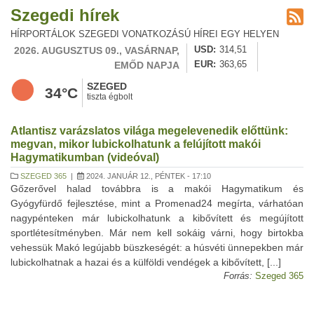
Szegedi hírek
HÍRPORTÁLOK SZEGEDI VONATKOZÁSÚ HÍREI EGY HELYEN
2026. AUGUSZTUS 09., VASÁRNAP,
USD
314,51
EMŐD NAPJA
EUR
363,65
SZEGED
34°C
tiszta égbolt
Atlantisz varázslatos világa megelevenedik előttünk:
megvan, mikor lubickolhatunk a felújított makói
Hagymatikumban (videóval)
SZEGED 365
|
2024. JANUÁR 12., PÉNTEK - 17:10
Gőzerővel halad továbbra is a makói Hagymatikum és
Gyógyfürdő fejlesztése, mint a Promenad24 megírta, várhatóan
nagypénteken már lubickolhatunk a kibővített és megújított
sportlétesítményben. Már nem kell sokáig várni, hogy birtokba
vehessük Makó legújabb büszkeségét: a húsvéti ünnepekben már
lubickolhatnak a hazai és a külföldi vendégek a kibővített, [...]
Forrás:
Szeged 365