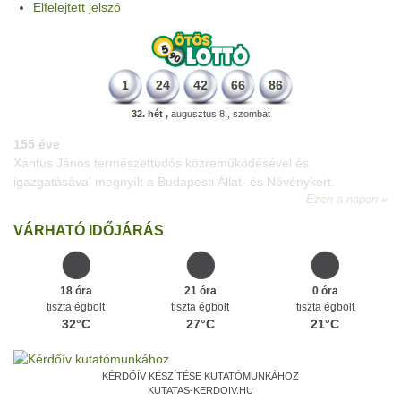
Elfelejtett jelszó
1
24
42
66
86
32. hét ,
augusztus 8., szombat
226 éve
Megszületett Dukai Takács Judit, művésznevén Malvina költőnő.
Ezen a napon
VÁRHATÓ IDŐJÁRÁS
18 óra
21 óra
0 óra
tiszta égbolt
tiszta égbolt
tiszta égbolt
32°C
27°C
21°C
KÉRDŐÍV KÉSZÍTÉSE KUTATÓMUNKÁHOZ
KUTATAS-KERDOIV.HU