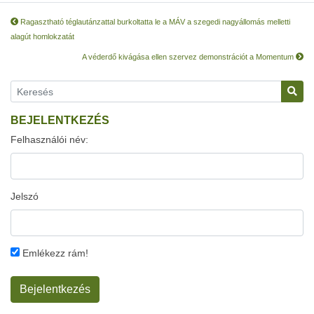
Ragasztható téglautánzattal burkoltatta le a MÁV a szegedi nagyállomás melletti
alagút homlokzatát
A véderdő kivágása ellen szervez demonstrációt a Momentum
BEJELENTKEZÉS
Felhasználói név:
Jelszó
Emlékezz rám!