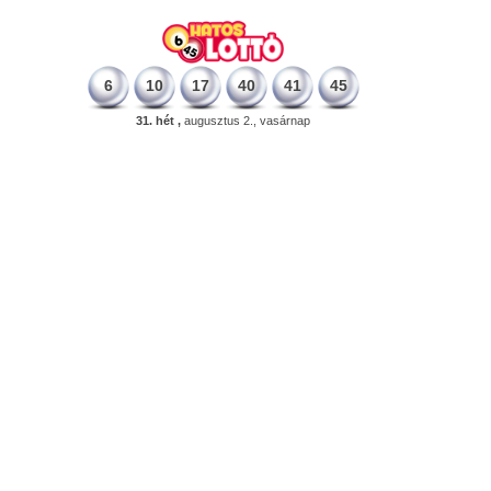
6
10
17
40
41
45
31. hét ,
augusztus 2., vasárnap