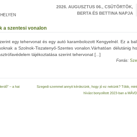
2026. AUGUSZTUS 06., CSÜTÖRTÖK,
BERTA ÉS BETTINA NAPJA
 HELYEN
k a szentesi vonalon
zerint egy tehervonat és egy autó karambolozott Kengyelnél. Ez a bal
asoknak a Szolnok-Tiszatenyő-Szentes vonalon.Várhatóan délutánig h
asztrófavédelem tájékoztatása szerint tehervonat [...]
Forrás:
Sze
derdő” – a hat
Szegedi szemmel annyit kérdezünk, hogy jó ez nekünk? Több, mint
hívást bonyolított 2023-ban a MÁ