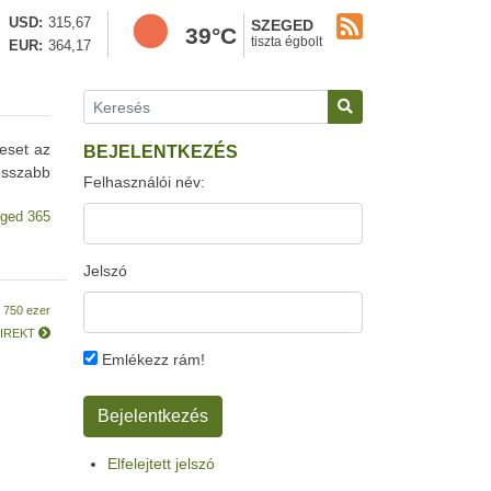
USD
315,67
SZEGED
39°C
tiszta égbolt
EUR
364,17
eset az
BEJELENTKEZÉS
osszabb
Felhasználói név:
ged 365
Jelszó
 750 ezer
VDIREKT
Emlékezz rám!
Elfelejtett jelszó