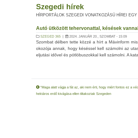
Szegedi hírek
HÍRPORTÁLOK SZEGEDI VONATKOZÁSÚ HÍREI EGY
Autó ütközött tehervonattal, késések vanna
SZEGED 365
|
2024. JANUÁR 20., SZOMBAT - 15:09
Szombat délben tette közzé a hírt a Mávinform mis
okozója annak, hogy késéssel kell számolni az ut
eljutási idővel és pótlóbuszokkal kell számolni. A kat
“Maga alatt vágja a fát az, aki nem érti, hogy miért fontos ez a vé
hektáros erdő kivágása ellen tiltakoztak Szegeden