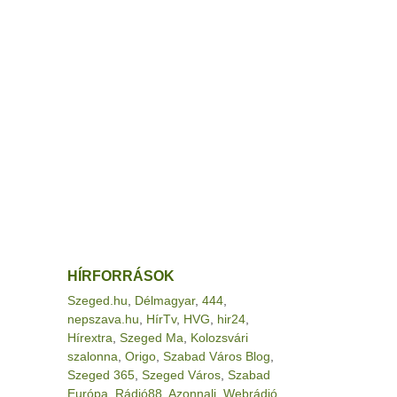
HÍRFORRÁSOK
Szeged.hu
,
Délmagyar
,
444
,
nepszava.hu
,
HírTv
,
HVG
,
hir24
,
Hírextra
,
Szeged Ma
,
Kolozsvári
szalonna
,
Origo
,
Szabad Város Blog
,
Szeged 365
,
Szeged Város
,
Szabad
Európa
,
Rádió88
,
Azonnali
,
Webrádió
,