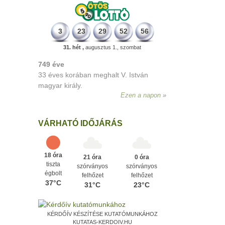
3
23
29
52
56
31. hét ,
augusztus 1., szombat
498 éve
A szávaszentdemeteri-nagyolaszi
győzelem, ahol a magyarok utoljára
győzték le a törököket Mohács előtt.
Ezen a napon
VÁRHATÓ IDŐJÁRÁS
18 óra
21 óra
0 óra
tiszta
szórványos
szórványos
égbolt
felhőzet
felhőzet
37°C
31°C
23°C
KÉRDŐÍV KÉSZÍTÉSE KUTATÓMUNKÁHOZ
KUTATAS-KERDOIV.HU