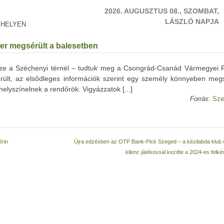
2026. AUGUSZTUS 08., SZOMBAT,
LÁSZLÓ NAPJA
 HELYEN
er megsérült a balesetben
ssze a Széchenyi térnél – tudtuk meg a Csongrád-Csanád Vármegyei 
erült, az elsődleges információk szerint egy személy könnyeben megs
helyszínelnek a rendőrök. Vigyázzatok [...]
Forrás:
Sze
érin
Újra edzésben az OTP Bank-Pick Szeged – a kézilabda klub
kilenc játékossal kezdte a 2024-es felk