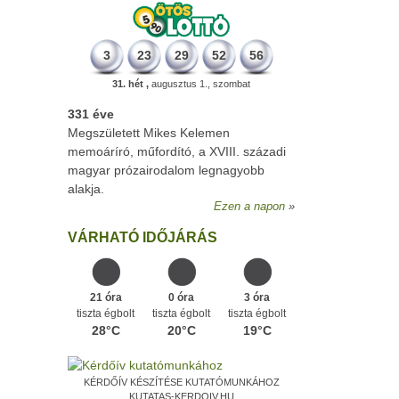
3
23
29
52
56
31. hét ,
augusztus 1., szombat
331 éve
Megszületett Mikes Kelemen
memoáríró, műfordító, a XVIII. századi
magyar prózairodalom legnagyobb
alakja.
Ezen a napon
VÁRHATÓ IDŐJÁRÁS
21 óra
0 óra
3 óra
tiszta égbolt
tiszta égbolt
tiszta égbolt
28°C
20°C
19°C
KÉRDŐÍV KÉSZÍTÉSE KUTATÓMUNKÁHOZ
KUTATAS-KERDOIV.HU