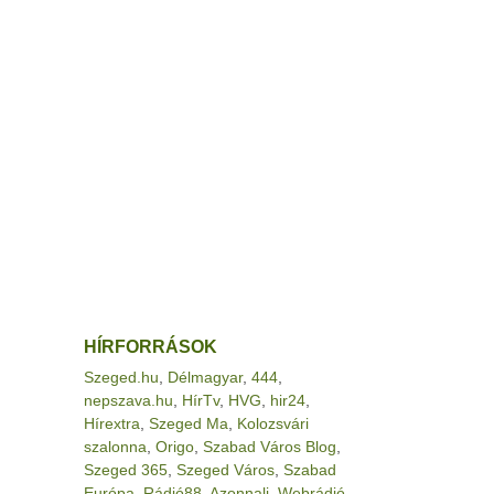
HÍRFORRÁSOK
Szeged.hu
,
Délmagyar
,
444
,
nepszava.hu
,
HírTv
,
HVG
,
hir24
,
Hírextra
,
Szeged Ma
,
Kolozsvári
szalonna
,
Origo
,
Szabad Város Blog
,
Szeged 365
,
Szeged Város
,
Szabad
Európa
,
Rádió88
,
Azonnali
,
Webrádió
,