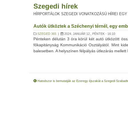
Szegedi hírek
HÍRPORTÁLOK SZEGEDI VONATKOZÁSÚ HÍREI EGY
Autók ütköztek a Széchenyi térnél, egy emb
SZEGED 365
|
2024. JANUÁR 12., PÉNTEK - 16:10
Pénteken délután 3 óra körül két autó ütközött ö
főkapitányság Kommunikáció Osztályától. Mint kid
balesetben. A helyszínen félpályás útlezárás mellett 
Hatodszor is bemutatják az Ezeregy éjszakát a Szegedi Szabadt