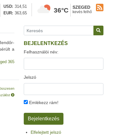
USD
314,51
SZEGED
36°C
kevés felhő
EUR
363,65
Rendőr-
BEJELENTKEZÉS
érült a
Felhasználói név:
ged 365
Jelszó
 összesen
észülést
Emlékezz rám!
Elfelejtett jelszó