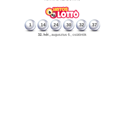
1
14
24
30
32
37
32. hét ,
augusztus 6., csütörtök