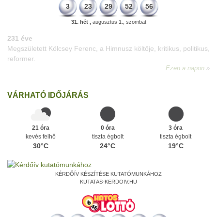
3
23
29
52
56
31. hét ,
augusztus 1., szombat
VÁRHATÓ IDŐJÁRÁS
21 óra
0 óra
3 óra
kevés felhő
tiszta égbolt
tiszta égbolt
30°C
24°C
19°C
KÉRDŐÍV KÉSZÍTÉSE KUTATÓMUNKÁHOZ
KUTATAS-KERDOIV.HU