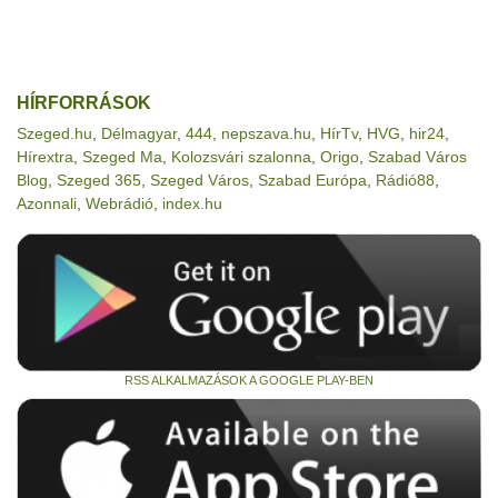
HÍRFORRÁSOK
Szeged.hu
,
Délmagyar
,
444
,
nepszava.hu
,
HírTv
,
HVG
,
hir24
,
Hírextra
,
Szeged Ma
,
Kolozsvári szalonna
,
Origo
,
Szabad Város
Blog
,
Szeged 365
,
Szeged Város
,
Szabad Európa
,
Rádió88
,
Azonnali
,
Webrádió
,
index.hu
RSS ALKALMAZÁSOK A GOOGLE PLAY-BEN