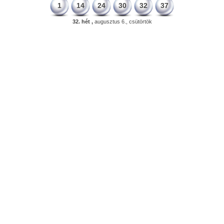
1
14
24
30
32
37
32. hét ,
augusztus 6., csütörtök