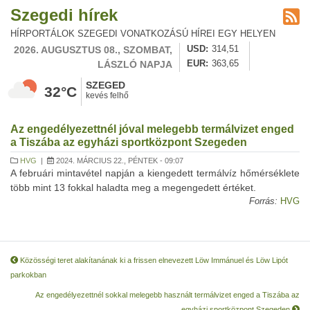
Szegedi hírek
HÍRPORTÁLOK SZEGEDI VONATKOZÁSÚ HÍREI EGY HELYEN
2026. AUGUSZTUS 08., SZOMBAT,
USD
314,51
LÁSZLÓ NAPJA
EUR
363,65
SZEGED
32°C
kevés felhő
Az engedélyezettnél jóval melegebb termálvizet enged
a Tiszába az egyházi sportközpont Szegeden
HVG
|
2024. MÁRCIUS 22., PÉNTEK - 09:07
A februári mintavétel napján a kiengedett termálvíz hőmérséklete
több mint 13 fokkal haladta meg a megengedett értéket.
Forrás:
HVG
Közösségi teret alakítanának ki a frissen elnevezett Löw Immánuel és Löw Lipót
parkokban
Az engedélyezettnél sokkal melegebb használt termálvizet enged a Tiszába az
egyházi sportközpont Szegeden