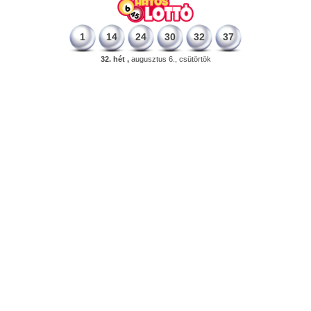
1
14
24
30
32
37
32. hét ,
augusztus 6., csütörtök