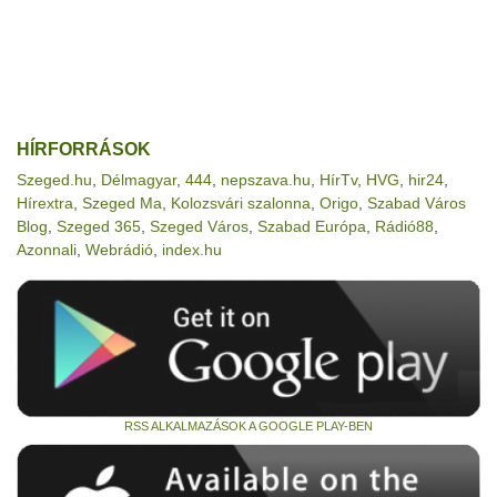
HÍRFORRÁSOK
Szeged.hu
,
Délmagyar
,
444
,
nepszava.hu
,
HírTv
,
HVG
,
hir24
,
Hírextra
,
Szeged Ma
,
Kolozsvári szalonna
,
Origo
,
Szabad Város
Blog
,
Szeged 365
,
Szeged Város
,
Szabad Európa
,
Rádió88
,
Azonnali
,
Webrádió
,
index.hu
RSS ALKALMAZÁSOK A GOOGLE PLAY-BEN