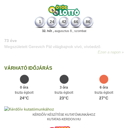
1
24
42
66
86
32. hét ,
augusztus 8., szombat
VÁRHATÓ IDŐJÁRÁS
0 óra
3 óra
6 óra
tiszta égbolt
tiszta égbolt
tiszta égbolt
24°C
23°C
27°C
KÉRDŐÍV KÉSZÍTÉSE KUTATÓMUNKÁHOZ
KUTATAS-KERDOIV.HU