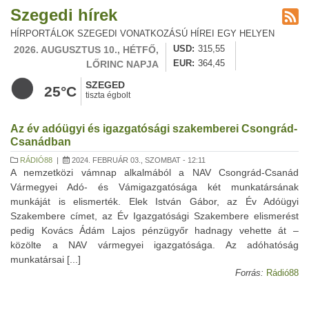
Szegedi hírek
HÍRPORTÁLOK SZEGEDI VONATKOZÁSÚ HÍREI EGY HELYEN
2026. AUGUSZTUS 10., HÉTFŐ,
USD
315,55
LŐRINC NAPJA
EUR
364,45
SZEGED
25°C
tiszta égbolt
Az év adóügyi és igazgatósági szakemberei Csongrád-
Csanádban
RÁDIÓ88
|
2024. FEBRUÁR 03., SZOMBAT - 12:11
A nemzetközi vámnap alkalmából a NAV Csongrád-Csanád
Vármegyei Adó- és Vámigazgatósága két munkatársának
munkáját is elismerték. Elek István Gábor, az Év Adóügyi
Szakembere címet, az Év Igazgatósági Szakembere elismerést
pedig Kovács Ádám Lajos pénzügyőr hadnagy vehette át –
közölte a NAV vármegyei igazgatósága. Az adóhatóság
munkatársai [...]
Forrás:
Rádió88