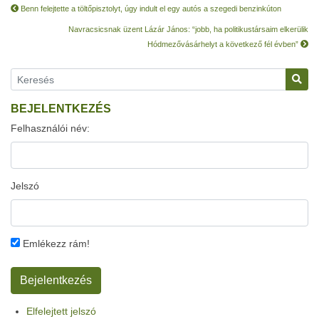
Benn felejtette a töltőpisztolyt, úgy indult el egy autós a szegedi benzinkúton
Navracsicsnak üzent Lázár János: “jobb, ha politikustársaim elkerülik
Hódmezővásárhelyt a következő fél évben”
BEJELENTKEZÉS
Felhasználói név:
Jelszó
Emlékezz rám!
Elfelejtett jelszó