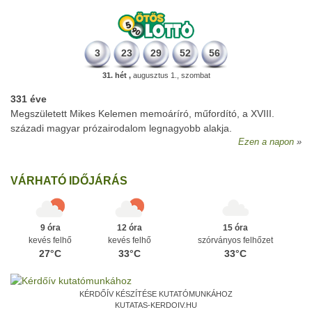
3
23
29
52
56
31. hét ,
augusztus 1., szombat
331 éve
Megszületett Mikes Kelemen memoáríró, műfordító, a XVIII.
századi magyar prózairodalom legnagyobb alakja.
Ezen a napon
VÁRHATÓ IDŐJÁRÁS
9 óra
12 óra
15 óra
kevés felhő
kevés felhő
szórványos felhőzet
27°C
33°C
33°C
KÉRDŐÍV KÉSZÍTÉSE KUTATÓMUNKÁHOZ
KUTATAS-KERDOIV.HU