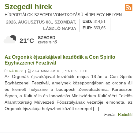
Szegedi hírek
HÍRPORTÁLOK SZEGEDI VONATKOZÁSÚ HÍREI EGY HELYEN
2026. AUGUSZTUS 08., SZOMBAT,
USD
314,51
LÁSZLÓ NAPJA
EUR
363,65
SZEGED
21°C
kevés felhő
Az Orgonák éjszakájával kezdődik a Con Spirito
Egyházzenei Fesztivál
RÁDIÓ88
|
2024. MÁRCIUS 01., PÉNTEK - 10:11
Az Orgonák éjszakájával kezdődik május 18-án a Con Spirito
Egyházzenei Fesztivál, amelynek középpontjában az orgona áll
és kiemelt helyszíne a budapesti Zeneakadémia. Karasszon
Ágnes, a Kulturális és Innovációs Minisztérium Kultúráért Felelős
Államtitkárság Művészeti Főosztályának vezetője elmondta, az
Orgonák éjszakája helyszínei között szerepel [...]
Forrás:
Rádió88