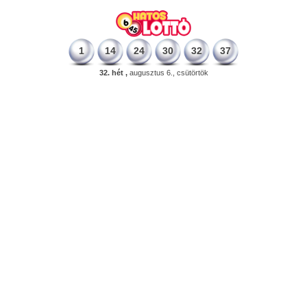
1
14
24
30
32
37
32. hét ,
augusztus 6., csütörtök