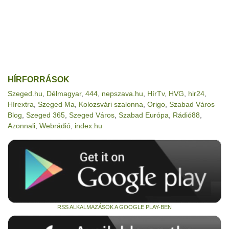
HÍRFORRÁSOK
Szeged.hu
,
Délmagyar
,
444
,
nepszava.hu
,
HírTv
,
HVG
,
hir24
,
Hírextra
,
Szeged Ma
,
Kolozsvári szalonna
,
Origo
,
Szabad Város
Blog
,
Szeged 365
,
Szeged Város
,
Szabad Európa
,
Rádió88
,
Azonnali
,
Webrádió
,
index.hu
RSS ALKALMAZÁSOK A GOOGLE PLAY-BEN