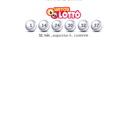
1
14
24
30
32
37
32. hét ,
augusztus 6., csütörtök