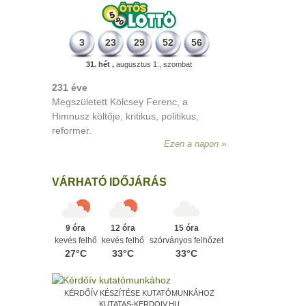
3
23
29
52
56
31. hét ,
augusztus 1., szombat
331 éve
Megszületett Mikes Kelemen
memoáríró, műfordító, a XVIII. századi
magyar prózairodalom legnagyobb
alakja.
Ezen a napon
VÁRHATÓ IDŐJÁRÁS
9 óra
12 óra
15 óra
kevés felhő
kevés felhő
szórványos felhőzet
27°C
33°C
33°C
KÉRDŐÍV KÉSZÍTÉSE KUTATÓMUNKÁHOZ
KUTATAS-KERDOIV.HU