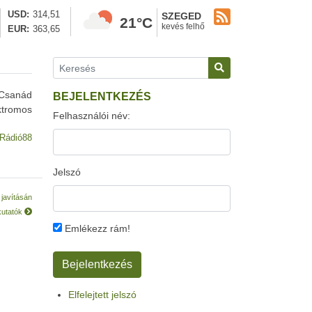
USD
314,51
SZEGED
21°C
kevés felhő
EUR
363,65
-Csanád
BEJELENTKEZÉS
ktromos
Felhasználói név:
Rádió88
Jelszó
javításán
kutatók
Emlékezz rám!
Elfelejtett jelszó