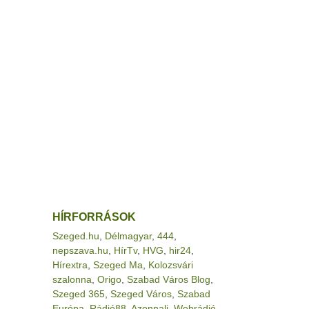
HÍRFORRÁSOK
Szeged.hu
,
Délmagyar
,
444
,
nepszava.hu
,
HírTv
,
HVG
,
hir24
,
Hírextra
,
Szeged Ma
,
Kolozsvári
szalonna
,
Origo
,
Szabad Város Blog
,
Szeged 365
,
Szeged Város
,
Szabad
Európa
,
Rádió88
,
Azonnali
,
Webrádió
,