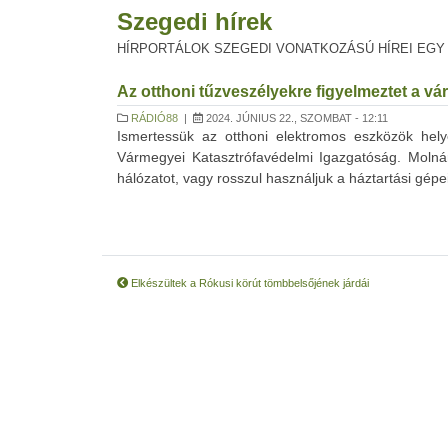
Szegedi hírek
HÍRPORTÁLOK SZEGEDI VONATKOZÁSÚ HÍREI EGY
Az otthoni tűzveszélyekre figyelmeztet a v
RÁDIÓ88
|
2024. JÚNIUS 22., SZOMBAT - 12:11
Ismertessük az otthoni elektromos eszközök hel
Vármegyei Katasztrófavédelmi Igazgatóság. Molnár
hálózatot, vagy rosszul használjuk a háztartási gépei
Elkészültek a Rókusi körút tömbbelsőjének járdái