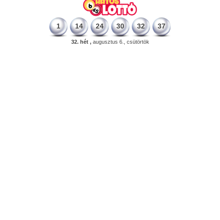
1
14
24
30
32
37
32. hét ,
augusztus 6., csütörtök