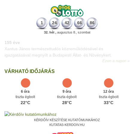
1
24
42
66
86
32. hét ,
augusztus 8., szombat
226 éve
Megszületett Dukai Takács Judit, művésznevén Malvina költőnő.
Ezen a napon
VÁRHATÓ IDŐJÁRÁS
6 óra
9 óra
12 óra
tiszta égbolt
tiszta égbolt
tiszta égbolt
22°C
28°C
33°C
KÉRDŐÍV KÉSZÍTÉSE KUTATÓMUNKÁHOZ
KUTATAS-KERDOIV.HU