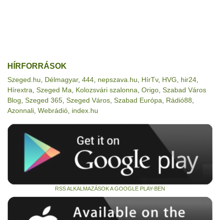
HÍRFORRÁSOK
Szeged.hu
,
Délmagyar
,
444
,
nepszava.hu
,
HírTv
,
HVG
,
hir24
,
Hírextra
,
Szeged Ma
,
Kolozsvári szalonna
,
Origo
,
Szabad Város
Blog
,
Szeged 365
,
Szeged Város
,
Szabad Európa
,
Rádió88
,
Azonnali
,
Webrádió
,
index.hu
RSS ALKALMAZÁSOK A GOOGLE PLAY-BEN