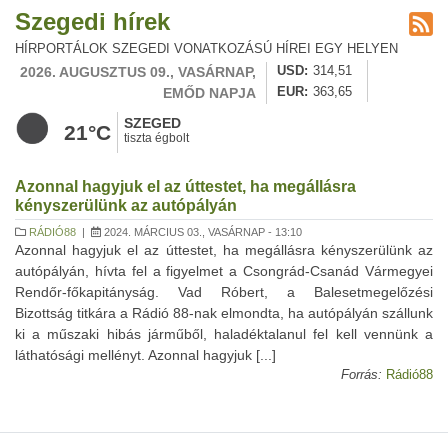
Szegedi hírek
HÍRPORTÁLOK SZEGEDI VONATKOZÁSÚ HÍREI EGY HELYEN
2026. AUGUSZTUS 09., VASÁRNAP,
USD
314,51
EMŐD NAPJA
EUR
363,65
SZEGED
21°C
tiszta égbolt
Azonnal hagyjuk el az úttestet, ha megállásra
kényszerülünk az autópályán
RÁDIÓ88
|
2024. MÁRCIUS 03., VASÁRNAP - 13:10
Azonnal hagyjuk el az úttestet, ha megállásra kényszerülünk az
autópályán, hívta fel a figyelmet a Csongrád-Csanád Vármegyei
Rendőr-főkapitányság. Vad Róbert, a Balesetmegelőzési
Bizottság titkára a Rádió 88-nak elmondta, ha autópályán szállunk
ki a műszaki hibás járműből, haladéktalanul fel kell vennünk a
láthatósági mellényt. Azonnal hagyjuk [...]
Forrás:
Rádió88